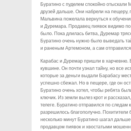
Буратино с пуделем спокойно отыскали 
друзей дальше. Они набрели на пещеру, г
Мальвина пожелала вернуться к обучению
и Дуремара. Продавец пиявок видимо пом
было. Пока длилась битва, Дуремар трясс
Буратино очень нужно было выведать та
и раненым Артемоном, а сам отправился
Карабас и Дуремар пришли в харчевню. Б
кувшине. Он почти узнал тайну, но все и
которые за деньги выдали Барабасу мес
успешно сбежал. Но в пещере, где он ост
Буратино очень хотел, чтобы ребята были
ключик. Из земли вылез крот и рассказал,
телеге. Буратино отправился по следам к
разрешилось благополучно. Похитители б
несколько минут Буратино шагал дальше 
продавцом пиявок и хвостатыми мошенни