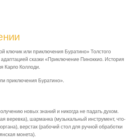
ении
той ключик или приключения Буратино» Толстого
и адаптацией сказки «Приключение Пиноккио. История
ля Карло Коллоди.
или приключения Буратино».
получению новых знаний и никогда не падать духом.
ая веревка), шарманка (музыкальный инструмент, что-
ргана), верстак (рабочий стол для ручной обработки
ьянская монета).