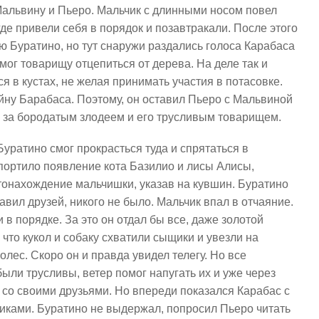
Мальвину и Пьеро. Мальчик с длинными носом повел
де привели себя в порядок и позавтракали. После этого
 Буратино, но тут снаружи раздались голоса Карабаса
ог товарищу отцепиться от дерева. На деле так и
я в кустах, не желая принимать участия в потасовке.
йну Барабаса. Поэтому, он оставил Пьеро с Мальвиной
 за бородатым злодеем и его трусливым товарищем.
уратино смог прокрасться туда и спрятаться в
спортило появление кота Базилио и лисы Алисы,
тонахождение мальчишки, указав на кувшин. Буратино
авил друзей, никого не было. Мальчик впал в отчаяние.
 в порядке. За это он отдал бы все, даже золотой
 что кукол и собаку схватили сыщики и увезли на
олес. Скоро он и правда увидел телегу. Но все
ыли трусливы, ветер помог напугать их и уже через
со своими друзьями. Но впереди показался Карабас с
ками. Буратино не выдержал, попросил Пьеро читать