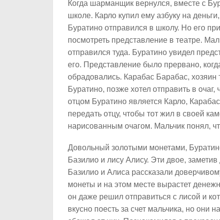
Когда шарманщик вернулся, вместе с Бур
школе. Карло купил ему азбуку на деньг
Буратино отправился в школу. Но его п
посмотреть представление в театре. Мал
отправился туда. Буратино увидел предс
его. Представление было прервано, когд
обрадовались. Карабас Барабас, хозяин 
Буратино, позже хотел отправить в очаг,
отцом Буратино является Карло, Карабас
передать отцу, чтобы тот жил в своей кам
нарисованным очагом. Мальчик понял, чт
Довольный золотыми монетами, Буратино
Базилио и лису Алису. Эти двое, заметив
Базилио и Алиса рассказали доверчивому
монеты и на этом месте вырастет денеж
он даже решил отправиться с лисой и ко
вкусно поесть за счет мальчика, но они 