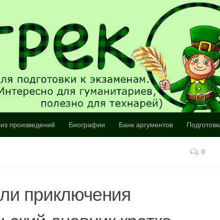
из произведений
Биографии
Банк аргументов
Подготовк
0
или приключения