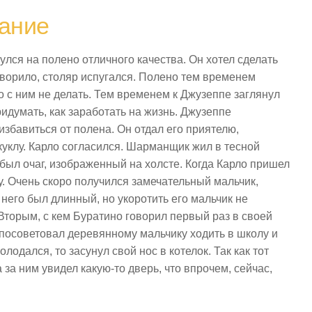
ание
улся на полено отличного качества. Он хотел сделать
говорило, столяр испугался. Полено тем временем
о с ним не делать. Тем временем к Джузеппе заглянул
ридумать, как заработать на жизнь. Джузеппе
збавиться от полена. Он отдал его приятелю,
куклу. Карло согласился. Шарманщик жил в тесной
был очаг, изображенный на холсте. Когда Карло пришел
у. Очень скоро получился замечательный мальчик,
него был длинный, но укоротить его мальчик не
 Вторым, с кем Буратино говорил первый раз в своей
посоветовал деревянному мальчику ходить в школу и
лодался, то засунул свой нос в котелок. Так как тот
 за ним увидел какую-то дверь, что впрочем, сейчас,