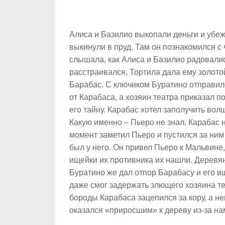
Алиса и Базилио выкопали деньги и убеж
выкинули в пруд. Там он познакомился с 
слышала, как Алиса и Базилио радовали
расстраивался, Тортила дала ему золото
Барабас. С ключиком Буратино отправилс
от Карабаса, а хозяин театра приказал 
его тайну. Карабас хотел заполучить во
Какую именно – Пьеро не знал. Карабас не
момент заметил Пьеро и пустился за ним
был у него. Он привел Пьеро к Мальвине,
ищейки их противника их нашли. Деревя
Буратино же дал отпор Барабасу и его и
даже смог задержать злющего хозяина теа
бороды Карабаса зацепился за кору, а не
оказался «приросшим» к дереву из-за на