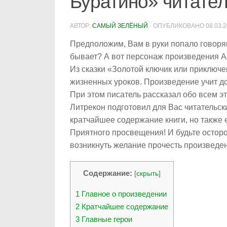
Буратино» читател
АВТОР:
САМЫЙ ЗЕЛЁНЫЙ
· ОПУБЛИКОВАНО
08.03.
Предположим, Вам в руки попало говорящ
бывает? А вот персонаж произведения Ал
Из сказки «Золотой ключик или приключ
жизненных уроков. Произведение учит до
При этом писатель рассказал обо всем э
Литрекон подготовил для Вас читательски
кратчайшее содержание книги, но также е
Приятного просвещения! И будьте остор
возникнуть желание прочесть произведен
Содержание:
[
скрыть
]
1
Главное о произведении
2
Кратчайшее содержание
3
Главные герои