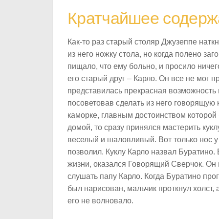
Кратчайшее содерж
Как-то раз старый столяр Джузеппе наткн
из него ножку стола, но когда полено за
пищало, что ему больно, и просило ничег
его старый друг – Карло. Он все не мог п
представилась прекрасная возможность и
посоветовав сделать из него говорящую 
каморке, главным достоинством которой 
домой, то сразу принялся мастерить кукл
веселый и шаловливый. Вот только нос у 
позволил. Куклу Карло назвал Буратино.
жизни, оказался Говорящий Сверчок. Он 
слушать папу Карло. Когда Буратино прого
был нарисован, мальчик проткнул холст, а
его не волновало.