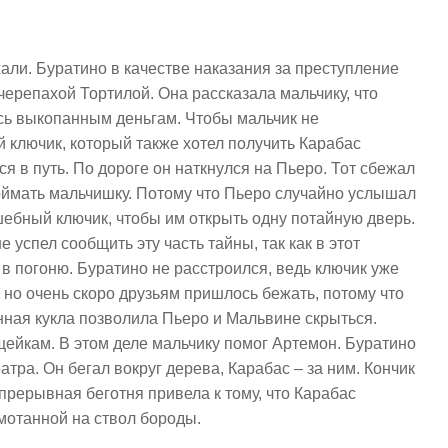
али. Буратино в качестве наказания за преступление
черепахой Тортилой. Она рассказала мальчику, что
сь выкопанным деньгам. Чтобы мальчик не
й ключик, который также хотел получить Карабас
я в путь. По дороге он наткнулся на Пьеро. Тот сбежал
поймать мальчишку. Потому что Пьеро случайно услышал
лшебный ключик, чтобы им открыть одну потайную дверь.
 успел сообщить эту часть тайны, так как в этот
 в погоню. Буратино не расстроился, ведь ключик уже
 но очень скоро друзьям пришлось бежать, потому что
нная кукла позволила Пьеро и Мальвине скрыться.
щейкам. В этом деле мальчику помог Артемон. Буратино
тра. Он бегал вокруг дерева, Карабас – за ним. Кончик
прерывная беготня привела к тому, что Карабас
мотанной на ствол бороды.