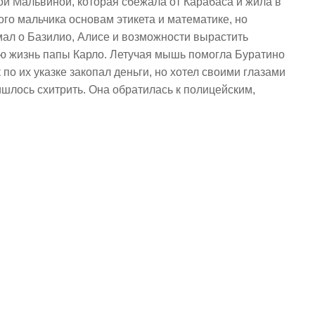
ой Мальвиной, которая сбежала от Карабаса и жила в
ого мальчика основам этикета и математике, но
мал о Базилио, Алисе и возможности вырастить
ю жизнь папы Карло. Летучая мышь помогла Буратино
по их указке закопал деньги, но хотел своими глазами
ришлось схитрить. Она обратилась к полицейским,