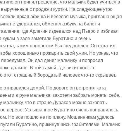
атино он принял решение, что мальчик будет учиться в
и, вырученные с продажи куртки. На следующее утро
ривлекли яркая афиша и веселая музыка, приглашающая
ьчик не удержался, обменял азбуку на билет и
тавление, где Арлекин издевался над Пьеро и избивал
а куклы в зале заметили Буратино и очень
театра, таким поворотом был недоволен. Он схватил
 чтобы хорошенько прожарить свой ужин. Но узнав, что
 передумал. Он дал денег мальчику и попросил
орке дальше. В той самой, где висит холст с
о этот страшный бородатый человек что-то скрывает.
 отправился домой. По дороге он встретил кота
 деньги в руке мальчика, захотели забрать монеты себе.
 мальчику, что в стране Дураков можно закопать
ное дерево. Услышанное Буратино очень понравилось,
том. Но все пошло не по плану. Мошенникам удалось
напугали Буратино, прикинувшись грабителями. Мальчик