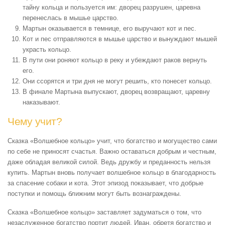
тайну кольца и пользуется им: дворец разрушен, царевна
перенеслась в мышье царство.
Мартын оказывается в темнице, его выручают кот и пес.
Кот и пес отправляются в мышье царство и вынуждают мышей
украсть кольцо.
В пути они роняют кольцо в реку и убеждают раков вернуть
его.
Они ссорятся и три дня не могут решить, кто понесет кольцо.
В финале Мартына выпускают, дворец возвращают, царевну
наказывают.
Чему учит?
Сказка «Волшебное кольцо» учит, что богатство и могущество сами
по себе не приносят счастья. Важно оставаться добрым и честным,
даже обладая великой силой. Ведь дружбу и преданность нельзя
купить. Мартын вновь получает волшебное кольцо в благодарность
за спасение собаки и кота. Этот эпизод показывает, что добрые
поступки и помощь ближним могут быть вознаграждены.
Сказка «Волшебное кольцо» заставляет задуматься о том, что
незаслуженное богатство портит людей. Иван, обретя богатство и