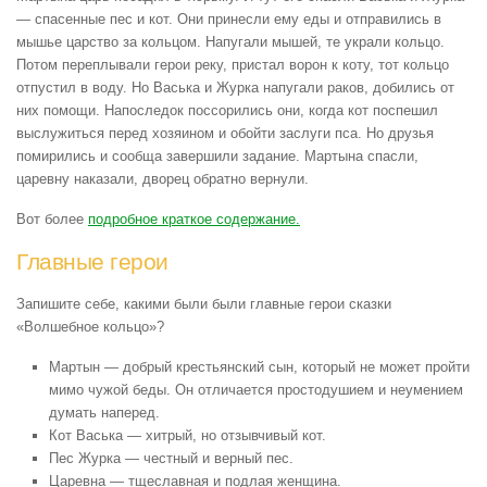
— спасенные пес и кот. Они принесли ему еды и отправились в
мышье царство за кольцом. Напугали мышей, те украли кольцо.
Потом переплывали герои реку, пристал ворон к коту, тот кольцо
отпустил в воду. Но Васька и Журка напугали раков, добились от
них помощи. Напоследок поссорились они, когда кот поспешил
выслужиться перед хозяином и обойти заслуги пса. Но друзья
помирились и сообща завершили задание. Мартына спасли,
царевну наказали, дворец обратно вернули.
Вот более
подробное краткое содержание.
Главные герои
Запишите себе, какими были были главные герои сказки
«Волшебное кольцо»?
Мартын — добрый крестьянский сын, который не может пройти
мимо чужой беды. Он отличается простодушием и неумением
думать наперед.
Кот Васька — хитрый, но отзывчивый кот.
Пес Журка — честный и верный пес.
Царевна — тщеславная и подлая женщина.