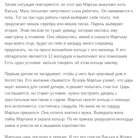
Затем ситуация повторяется, но этот раз Мартын выкупает кота
Ваську. Мать посылает непутевого сына работать. Он нанимается к
попу. Тот за три года работы герой выбирает себе плату: поп
предлагает мешок серебра или мешок песка. Парень выбирает
второе. Этим песком он тушит девицу, которая неслась ему
навстречу в пламени. Она обернулась змеей и сказала Мартыну:
ищи моего отца, будет он тебе в награду много сокровищ
предлагать, но ты проси волшебное кольцо с его мизинца. К его
обладателю являются 12 молодцов и выполняют все пожелания.
Есть одно условие: нельзя говорить об этом кольце никому.
Первым делом он загадывает, чтобы у него был красивый дом и
богатство. Его желание сбывается. Вскоре Мартын узнает, что царь
ищет жениха для своей дочери, и решает попытать счастья. Царь
соглашается, но ставит условие: нужно построить дворец с
хрустальным мостиком и садом. Мартын просит кольцо о помощи,
все исполняется, состоялась свадьба. Но жене не по сердцу
Мартын пришелся. Она хотела знатного мужа. Выведала жена
тайну Мартына и украла кольцо. По ее приказу разрушили молодцы
замок и унесли ее в мышиное королевство.
Мартына царь посадил в тюрьму. И тут его спасли Васька и Журка