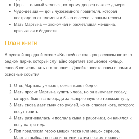
Царь — алчный человек, которому дворец важнее дочери.
Чудо-девица — дочь чужеземного правителя, которая
пострадала от пламени и была спасена главным героем.
Мать Мартына — экономная и расчетливая женщина,
привыкшая к бедности.
План книги
В русской народной сказке «Волшебное кольцо» рассказывается о
бедном парне, который случайно обретает волшебное кольцо,
способное исполнять его желания. Давайте восстановим в памяти
основные события:
Отец Мартына умирает, семья живет бедно.
Мать просит Мартына купить хлеба, но он выкупает собаку,
которую бьют на площади за испорченную ею говяжью тушу.
Мать снова дает сыну сто рублей, но он спасает кота, которого
несут топить.
Мать разгневалась и послала сына в работники, он нанялся к
попу на три года.
Поп предложил герою мешок песка или мешок серебра,
Мартын выбрал первое и потушил этим песком горящую