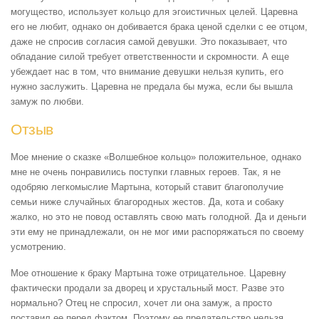
могущество, использует кольцо для эгоистичных целей. Царевна
его не любит, однако он добивается брака ценой сделки с ее отцом,
даже не спросив согласия самой девушки. Это показывает, что
обладание силой требует ответственности и скромности. А еще
убеждает нас в том, что внимание девушки нельзя купить, его
нужно заслужить. Царевна не предала бы мужа, если бы вышла
замуж по любви.
Отзыв
Мое мнение о сказке «Волшебное кольцо» положительное, однако
мне не очень понравились поступки главных героев. Так, я не
одобряю легкомыслие Мартына, который ставит благополучие
семьи ниже случайных благородных жестов. Да, кота и собаку
жалко, но это не повод оставлять свою мать голодной. Да и деньги
эти ему не принадлежали, он не мог ими распоряжаться по своему
усмотрению.
Мое отношение к браку Мартына тоже отрицательное. Царевну
фактически продали за дворец и хрустальный мост. Разве это
нормально? Отец не спросил, хочет ли она замуж, а просто
поставил ее перед фактом. Поэтому ее предательство нельзя