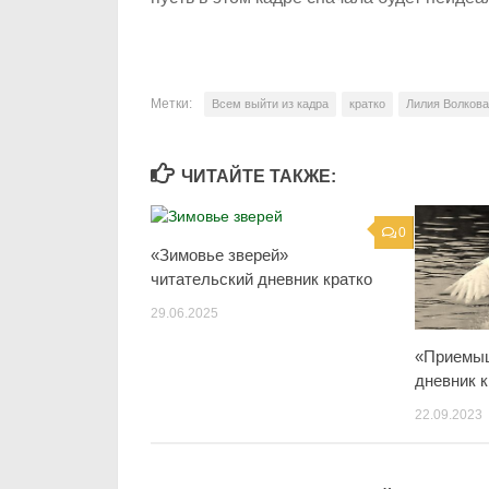
Метки:
Всем выйти из кадра
кратко
Лилия Волкова
ЧИТАЙТЕ ТАКЖЕ:
0
«Зимовье зверей»
читательский дневник кратко
29.06.2025
«Приемыш
дневник к
22.09.2023