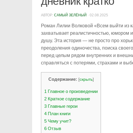
дневник кратко
АВТОР:
САМЫЙ ЗЕЛЁНЫЙ
·
02.08.2025
Роман Лилии Волковой «Всем выйти из ка
захватывает реалистичностью, юмором и
душу. Эта история — не просто про хорь
преодоления одиночества, поиска своего
перед целым рядом внутренних и внешних
справляться с потерями, страхами и выб
Содержание:
[
скрыть
]
1
Главное о произведении
2
Краткое содержание
3
Главные герои
4
План книги
5
Чему учит?
6
Отзыв