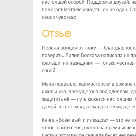
настоящей опорой. Поддержка друзей, ч
помогает Матвею увидеть: он не один. Г
своих чувствах.
Отзыв
Первая эмоция от книги — благодарность. 
поверить. Лилия Волкова написала не про
фальши, ни назидания — только честная и
собой.
Меня поразило, как мастерски в романе 
школьника, прячущегося под одеялом, до 
защитить её — путь кажется настоящим.
домой: в свет окна, в «кадр» семьи, где 
Книга «Всем выйти из кадра» — это не то
чтобы найти себя, нужно на время исчезн
пусть в этом кадре сначала будет неиде