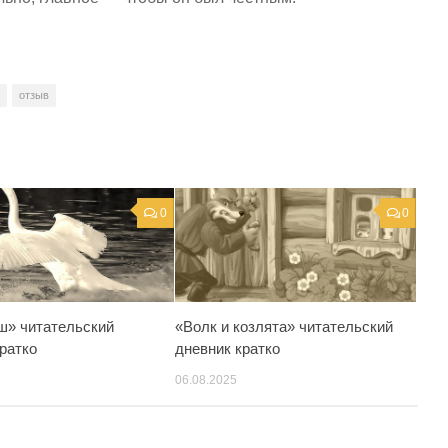
отзыв
0
0
» читательский
«Волк и козлята» читательский
ратко
дневник кратко
06.08.2025