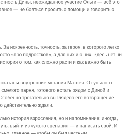
естность Дины, неожиданное участие Ольги — всё это
лавное — не бояться просить о помощи и говорить о
За искренность, точность, за героя, в которого легко
сто «про подростков», а для них и о них. Здесь нет ни
стория о том, как сложно расти и как важно быть
показаны внутренние метания Матвея. От унылого
смелого парня, готового встать рядом с Диной и
 Особенно трогательно выглядело его возвращение
его действительно ждали.
лько история взросления, но и напоминание: иногда,
уть, выйти из чужого сценария — и написать свой. И
ально, главное — чтобы он был честным.