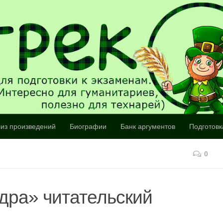
из произведений
Биографии
Банк аргументов
Подготовк
0
дра» читательский