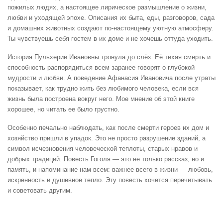
пожилых людях, а настоящее лирическое размышление о жизни,
любви и уходящей эпохе. Описания их быта, еды, разговоров, сада
и домашних животных создают по-настоящему уютную атмосферу.
Ты чувствуешь себя гостем в их доме и не хочешь оттуда уходить.
История Пульхерии Ивановны тронула до слёз. Её тихая смерть и
способность распорядиться всем заранее говорят о глубокой
мудрости и любви. А поведение Афанасия Ивановича после утраты
показывает, как трудно жить без любимого человека, если вся
жизнь была построена вокруг него. Мое мнение об этой книге
хорошее, но читать ее было грустно.
Особенно печально наблюдать, как после смерти героев их дом и
хозяйство пришли в упадок. Это не просто разрушение зданий, а
символ исчезновения человеческой теплоты, старых нравов и
добрых традиций. Повесть Гоголя — это не только рассказ, но и
память, и напоминание нам всем: важнее всего в жизни — любовь,
искренность и душевное тепло. Эту повесть хочется перечитывать
и советовать другим.