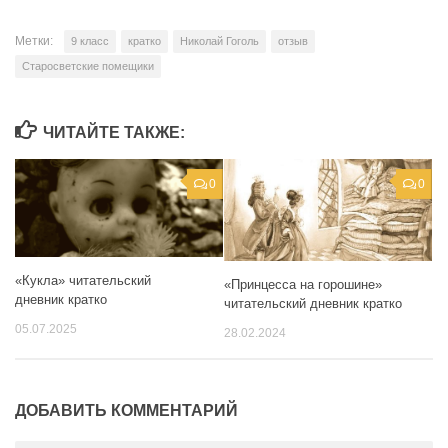
Метки:
9 класс
кратко
Николай Гоголь
отзыв
Старосветские помещики
ЧИТАЙТЕ ТАКЖЕ:
0
0
«Кукла» читательский
«Принцесса на горошине»
дневник кратко
читательский дневник кратко
05.07.2025
28.02.2024
ДОБАВИТЬ КОММЕНТАРИЙ