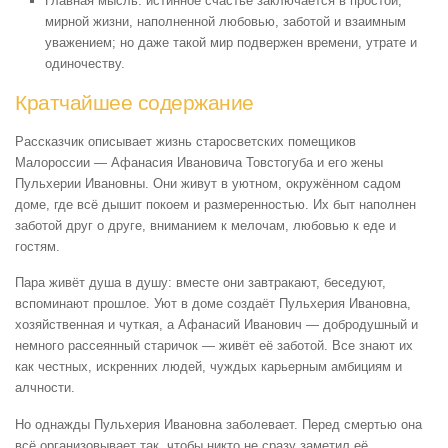
Главная мысль: истинное счастье заключается в простой,
мирной жизни, наполненной любовью, заботой и взаимным
уважением; но даже такой мир подвержен времени, утрате и
одиночеству.
Кратчайшее содержание
Рассказчик описывает жизнь старосветских помещиков
Малороссии — Афанасия Ивановича Товстогуба и его жены
Пульхерии Ивановны. Они живут в уютном, окружённом садом
доме, где всё дышит покоем и размеренностью. Их быт наполнен
заботой друг о друге, вниманием к мелочам, любовью к еде и
гостям.
Пара живёт душа в душу: вместе они завтракают, беседуют,
вспоминают прошлое. Уют в доме создаёт Пульхерия Ивановна,
хозяйственная и чуткая, а Афанасий Иванович — добродушный и
немного рассеянный старичок — живёт её заботой. Все знают их
как честных, искренних людей, чуждых карьерным амбициям и
алчности.
Но однажды Пульхерия Ивановна заболевает. Перед смертью она
всё организовывает так, чтобы никто не сразу заметил её