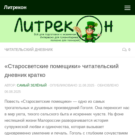
Литрекон
ЧИТАТЕЛЬСКИЙ ДНЕВНИК
0
«Старосветские помещики» читательский
дневник кратко
АВТОР:
САМЫЙ ЗЕЛЁНЫЙ
· ОПУБЛИКОВАНО
11.08.2025
· ОБНОВЛЕНО
06.08.2025
Повесть «Старосветские помещики» — одно из самых
трогательных и душевных произведений Гоголя. Она переносит нас
в мир уюта, тихого сельского быта и искренних чувств. На фоне
неспешной жизни Малороссии разворачивается история
супружеской любви и одиночества, которая вызывает
одновременно умиление и печаль. Гоголь с глубоким сочувствием