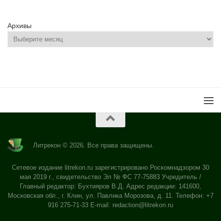
Архивы
Литрекон © 2026. Все права защищены.
Сетевое издание litrekon.ru зарегистрировано Роскомнадзором 30
мая 2019 г., свидетельство Эл № ФС 77-75883 Учредитель /
Главный редактор: Бухтияров В.Д. Адрес редакции: 141600,
Московская обл., г. Клин, ул. Павлика Морозова, д. 11. Телефон: +7
916 275-71-33 E-mail:
redaction@litrekon.ru