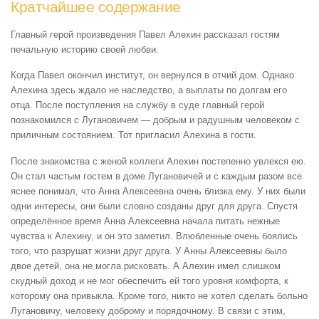
Кратчайшее содержание
Главный герой произведения Павел Алехин рассказал гостям
печальную историю своей любви.
Когда Павел окончил институт, он вернулся в отчий дом. Однако
Алехина здесь ждало не наследство, а выплаты по долгам его
отца. После поступления на службу в суде главный герой
познакомился с Лугановичем — добрым и радушным человеком с
приличным состоянием. Тот пригласил Алехина в гости.
После знакомства с женой коллеги Алехин постепенно увлекся ею.
Он стал частым гостем в доме Лугановичей и с каждым разом все
яснее понимал, что Анна Алексеевна очень близка ему. У них были
одни интересы, они были словно созданы друг для друга. Спустя
определённое время Анна Алексеевна начала питать нежные
чувства к Алехину, и он это заметил. Влюбленные очень боялись
того, что разрушат жизни друг друга. У Анны Алексеевны было
двое детей, она не могла рисковать. А Алехин имел слишком
скудный доход и не мог обеспечить ей того уровня комфорта, к
которому она привыкла. Кроме того, никто не хотел сделать больно
Лугановичу, человеку доброму и порядочному. В связи с этим,