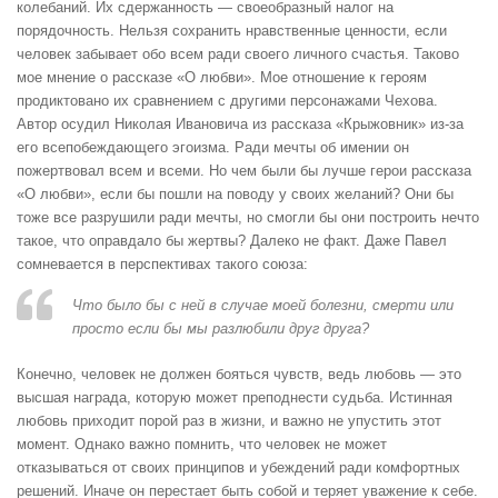
колебаний. Их сдержанность — своеобразный налог на
порядочность. Нельзя сохранить нравственные ценности, если
человек забывает обо всем ради своего личного счастья. Таково
мое мнение о рассказе «О любви». Мое отношение к героям
продиктовано их сравнением с другими персонажами Чехова.
Автор осудил Николая Ивановича из рассказа «Крыжовник» из-за
его всепобеждающего эгоизма. Ради мечты об имении он
пожертвовал всем и всеми. Но чем были бы лучше герои рассказа
«О любви», если бы пошли на поводу у своих желаний? Они бы
тоже все разрушили ради мечты, но смогли бы они построить нечто
такое, что оправдало бы жертвы? Далеко не факт. Даже Павел
сомневается в перспективах такого союза:
Что было бы с ней в случае моей болезни, смерти или
просто если бы мы разлюбили друг друга?
Конечно, человек не должен бояться чувств, ведь любовь — это
высшая награда, которую может преподнести судьба. Истинная
любовь приходит порой раз в жизни, и важно не упустить этот
момент. Однако важно помнить, что человек не может
отказываться от своих принципов и убеждений ради комфортных
решений. Иначе он перестает быть собой и теряет уважение к себе.