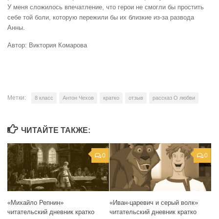
У меня сложилось впечатление, что герои не смогли бы простить
себе той боли, которую пережили бы их близкие из-за развода
Анны.
Автор: Виктория Комарова
Метки:
8 класс
Антон Чехов
кратко
отзыв
рассказ О любви
ЧИТАЙТЕ ТАКЖЕ:
0
0
«Михайло Репнин»
«Иван-царевич и серый волк»
читательский дневник кратко
читательский дневник кратко