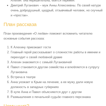
Алехин: она нерешительна, боится перемен.
Дмитрий Луганович – муж Анны Алексеевны. По своей натуре
очень добродушный, щедрый, отзывчивый человек, но скучный
и «простак».
План рассказа
План произведения «О любви» поможет вспомнить читателю
основные события рассказа:
К Алехину приезжают гости
Главный герой рассказывает о сложностях работы в имении и
переходит к своей любовной драме
Алехин знакомится с семьёй Лугановичей
Павел становится другом семейства и влюбляется в супругу
Лугановича
Встреча в театре
Анна уезжает в Крым на лечение, а ее мужу дали новую
должность в западных губерниях
В купе Анна и Павел объясняются друг с другом
Размышления о печальной судьбе главного персонажа