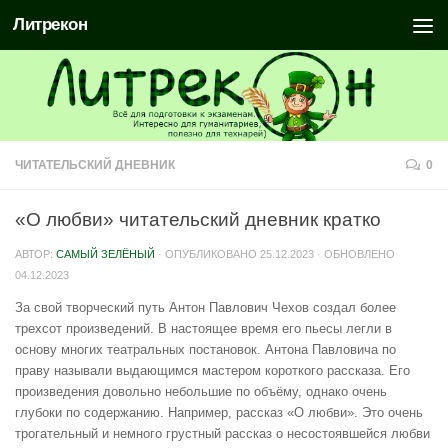
Литрекон
ЧИТАТЕЛЬСКИЙ ДНЕВНИК
0
«О любви» читательский дневник кратко
АВТОР:
САМЫЙ ЗЕЛЁНЫЙ
· ОПУБЛИКОВАНО
25.12.2023
· ОБНОВЛЕНО
04.12.2023
За свой творческий путь Антон Павлович Чехов создал более
трехсот произведений. В настоящее время его пьесы легли в
основу многих театральных постановок. Антона Павловича по
праву называли выдающимся мастером короткого рассказа. Его
произведения довольно небольшие по объёму, однако очень
глубоки по содержанию. Например, рассказ «О любви». Это очень
трогательный и немного грустный рассказ о несостоявшейся любви