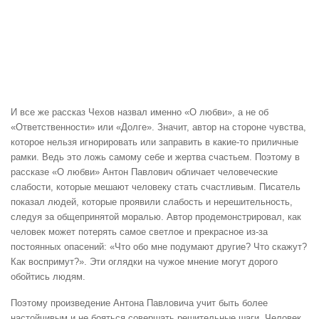
И все же рассказ Чехов назвал именно «О любви», а не об
«Ответственности» или «Долге». Значит, автор на стороне чувства,
которое нельзя игнорировать или заправить в какие-то приличные
рамки. Ведь это ложь самому себе и жертва счастьем. Поэтому в
рассказе «О любви» Антон Павлович обличает человеческие
слабости, которые мешают человеку стать счастливым. Писатель
показал людей, которые проявили слабость и нерешительность,
следуя за общепринятой моралью. Автор продемонстрировал, как
человек может потерять самое светлое и прекрасное из-за
постоянных опасений: «Что обо мне подумают другие? Что скажут?
Как воспримут?». Эти оглядки на чужое мнение могут дорого
обойтись людям.
Поэтому произведение Антона Павловича учит быть более
настойчивым и не бояться совершать решительные шаги. Человек