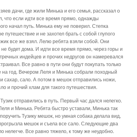
зяев дачи, где жили Минька и его семья, рассказал о
, что если идти все время прямо, однажды
ого начал путь. Минька ему не поверил. Степка
е путешествие и не захотел брать с собой глупого
жик все же взял. Лелю ребята взяли собой. Они
не будет дома. И идти все время прямо, через горы и
стречных индейцев и прочих недругов он намеревался
страивал. Все равно в пути они будут покупать только
же на год. Вечером Леля и Минька собрали походный
 сахар, сало. А потом в мешок отправились ножи,
яло и прочий хлам для такого путешествия.
 Тузик отправились в путь. Первый час дался нелегко.
еля и Минька. Ребята быстро уставали, Минька так
поручить Тузику мешок, но умная собака делала вид,
 прогрызла мешок и съела все сало. Следующие два
о нелегче. Все равно тяжело, к тому же неудобно.