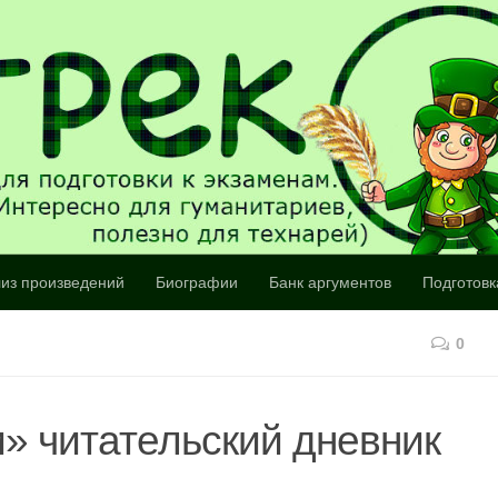
из произведений
Биографии
Банк аргументов
Подготовк
0
» читательский дневник