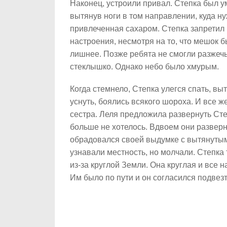
Наконец, устроили привал. Степка был умн
вытянув ноги в том направлении, куда н
привлеченная сахаром. Степка запретил 
настроения, несмотря на то, что мешок б
лишнее. Позже ребята не смогли разжечь 
стеклышко. Однако небо было хмурым.
Когда стемнело, Степка улегся спать, вы
уснуть, боялись всякого шороха. И все 
сестра. Леля предложила развернуть Сте
больше не хотелось. Вдвоем они разверн
обрадовался своей выдумке с вытянутыми
узнавали местность, но молчали. Степка 
из-за круглой Земли. Она круглая и все 
Им было по пути и он согласился подвез