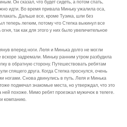
ым. Он сказал, что будет сидеть, а потом спать,
ужно идти. Во время привала Миньку ужалила оса,
плакать. Дальше все, кроме Тузика, шли без
ыл теперь легким, потому что Степка выкинул все
огня, так как для этого у них было увеличительное
тянув вперед ноги. Леля и Минька долго не могли
же вскоре задремали. Миньку ранним утром разбудила
пку в обратную сторону. Путешествовать ребятам
ули спящего друга. Когда Степка проснулся, очень
 ногами. Снова двинулись в путь. Леля и Минька
тоже подмечал знакомые места, но утверждал, что это
на ней похоже. Мимо ребят проезжал мужичок в телеге.
ти компанию.