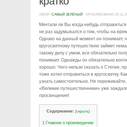
кратко
АВТОР:
САМЫЙ ЗЕЛЁНЫЙ
· ОПУБЛИКОВАНО
26.11.
Мечтали ли Вы когда-нибудь отправитьс
не раз задумывался о том, чтобы на врем
Однако на данный момент он понимает, чт
кругосветному путешествию займет немал
такому делу с умом, все обязательно по
понимает. Однажды он обязательно воплот
хорошо. Чего нельзя сказать о Степке, п
тоже хотел отправиться в кругосветку. К
узнать самостоятельно. Не переживайте,
«Великие путешественники» уже заждался
просвещения!
Содержание:
[
скрыть
]
1
Главное о произведении