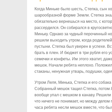
Когда Миньке было шесть, Степка, сын хо
шарообразной форме Земли. Степка знал
обязательно вернешься на место, с котор
рассердился. Он собирался в кругосветно
Миньку. Однако за чудный перочинный но
решили выходить утром, когда родителей 
пустыни. Степка был уверен в успехе. В
брать в плен. И бюджет в три рубля его у
семечки и конфеты. Им этого хватит, да
мешок. Начали ребята неплохо. Положили
стаканы, ненужная утварь, подушки, оде
Утром Леля, Минька, Степка и его собака
Собранный мешок тащил Степка, потом Л
вообще упал с мешком в канаву. Решили 
что ничего не понимает, но между делом
часа ребята несли мешок вместе, что был