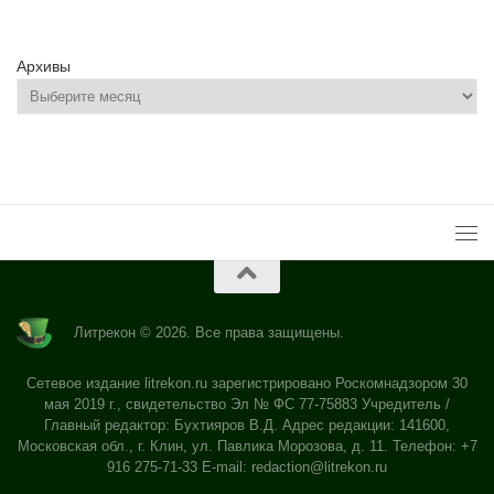
Архивы
Литрекон © 2026. Все права защищены.
Сетевое издание litrekon.ru зарегистрировано Роскомнадзором 30
мая 2019 г., свидетельство Эл № ФС 77-75883 Учредитель /
Главный редактор: Бухтияров В.Д. Адрес редакции: 141600,
Московская обл., г. Клин, ул. Павлика Морозова, д. 11. Телефон: +7
916 275-71-33 E-mail:
redaction@litrekon.ru