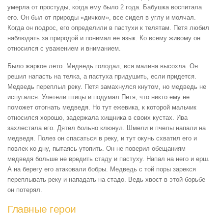
умерла от простуды, когда ему было 2 года. Бабушка воспитала
его. Он был от природы «дичком», все сидел в углу и молчал.
Когда он подрос, его определили в пастухи к телятам. Петя любил
наблюдать за природой и понимал ее язык. Ко всему живому он
относился с уважением и вниманием.
Было жаркое лето. Медведь голодал, вся малина высохла. Он
решил напасть на телка, а пастуха придушить, если придется.
Медведь переплыл реку. Петя замахнулся кнутом, но медведь не
испугался. Улетели птицы и подумал Петя, что никто ему не
поможет отогнать медведя. Но тут ежевика, к которой мальчик
относился хорошо, задержала хищника в своих кустах. Ива
захлестала его. Дятел больно клюнул. Шмели и пчелы напали на
медведя. Полез он спасаться в реку, и тут окунь схватил его и
повлек ко дну, пытаясь утопить. Он не поверил обещаниям
медведя больше не вредить стаду и пастуху. Напал на него и ерш.
А на берегу его атаковали бобры. Медведь с той поры зарекся
переплывать реку и нападать на стадо. Ведь хвост в этой борьбе
он потерял.
Главные герои