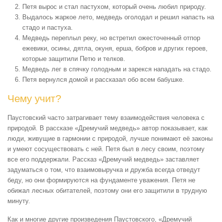
Петя вырос и стал пастухом, который очень любил природу.
Выдалось жаркое лето, медведь оголодал и решил напасть на
стадо и пастуха.
Медведь переплыл реку, но встретил ожесточенный отпор
ежевики, осины, дятла, окуня, ерша, бобров и других героев,
которые защитили Петю и телков.
Медведь лег в спячку голодным и зарекся нападать на стадо.
Петя вернулся домой и рассказал обо всем бабушке.
Чему учит?
Паустовский часто затрагивает тему взаимодействия человека с
природой. В рассказе «Дремучий медведь» автор показывает, как
люди, живущие в гармонии с природой, лучше понимают её законы
и умеют сосуществовать с ней. Петя был в лесу своим, поэтому
все его поддержали. Рассказ «Дремучий медведь» заставляет
задуматься о том, что взаимовыручка и дружба всегда отведут
беду, но они формируются на фундаменте уважения. Петя не
обижал лесных обитателей, поэтому они его защитили в трудную
минуту.
Как и многие другие произведения Паустовского, «Дремучий