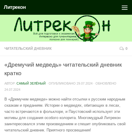
Литрекон
ЧИТАТЕЛЬСКИЙ ДНЕВНИК
0
«Дремучий медведь» читательский дневник
кратко
АВТОР:
САМЫЙ ЗЕЛЁНЫЙ
· ОПУБЛИКОВАНО
29.07.2024
· ОБНОВЛЕНО
24.07.2024
В «Дремучем медведе» можно найти отсылки к русским народным
сказкам и преданиям. Истории о медведях, обитающих в лесах,
часто встречаются в фольклоре, и Паустовский использует эти
мотивы для создания особого колорита. Многомудрый Литрекон
заинтересовался этим произведением и спешит опубликовать свой
читательский дневник. Приятного просвещения!