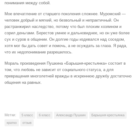
понимания между собой.
Мое впечатление от старшего поколения сложнее. Муромский —
человек добрый и мягкий, но безвольный и непрактичный. Он
растранжирил наследство, потому что был плохим хозяином и
сорил деньгами. Берестов умнее и дальновиднее, но он уже более
сух и суров в общении. Он долгие годы издевался над соседом,
хотя мог бы дать совет и помочь, а не осуждать за глаза. Я рада,
что их недопонимание разрешилось.
Мораль произведения Пушкина «Барышня-крестьянка» состоит в
том, что любовь не зависит от социального статуса, а для
превращения многолетней вражды в искреннюю дружбу достаточно
общения на равных.
Метки:
5 класс
6 класс
Александр Пушкин
Барышня-крестьянка
кратко
отзыв