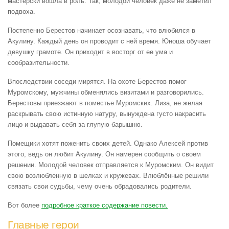
мастерски вошла в роль. Так, молодой человек даже не заметил
подвоха.
Постепенно Берестов начинает осознавать, что влюбился в
Акулину. Каждый день он проводит с ней время. Юноша обучает
девушку грамоте. Он приходит в восторг от ее ума и
сообразительности.
Впоследствии соседи мирятся. На охоте Берестов помог
Муромскому, мужчины обменялись визитами и разговорились.
Берестовы приезжают в поместье Муромских. Лиза, не желая
раскрывать свою истинную натуру, вынуждена густо накрасить
лицо и выдавать себя за глупую барышню.
Помещики хотят поженить своих детей. Однако Алексей против
этого, ведь он любит Акулину. Он намерен сообщить о своем
решении. Молодой человек отправляется к Муромским. Он видит
свою возлюбленную в шелках и кружевах. Влюблённые решили
связать свои судьбы, чему очень обрадовались родители.
Вот более
подробное краткое содержание повести.
Главные герои