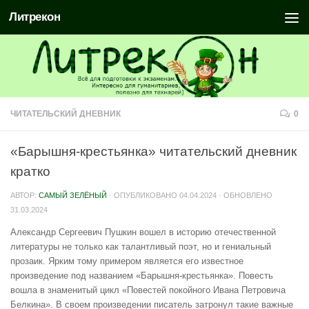
Литрекон
ЧИТАТЕЛЬСКИЙ ДНЕВНИК
0
«Барышня-крестьянка» читательский дневник
кратко
АВТОР:
САМЫЙ ЗЕЛЁНЫЙ
· ОПУБЛИКОВАНО
04.04.2024
· ОБНОВЛЕНО
31.03.2024
Александр Сергеевич Пушкин вошел в историю отечественной
литературы не только как талантливый поэт, но и гениальный
прозаик. Ярким тому примером является его известное
произведение под названием «Барышня-крестьянка». Повесть
вошла в знаменитый цикл «Повестей покойного Ивана Петровича
Белкина». В своем произведении писатель затронул такие важные