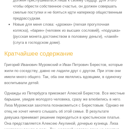
должен прислушиваться лишь к своему сердцу. Для этого
чтобы обрести собственное счастье, он должен совершать
смелые поступки и не бояться идти наперекор общественным
предрассудкам.
Новые для меня слова: «дрожки» (легкая прогулочная
коляска), «барин» (человек из высших сословий), «подушка»
(русская монета достоинством в половину деньги), «лакей»
(слуга в господском доме).
Кратчайшее содержание
Григорий Иванович Муромский и Иван Петрович Берестов, которые
жили по соседству, давно не ладили друг с другом. При этом они
имели много общего. Так, оба они являлись вдовцами, в одиночку
воспитывали детей.
Однажды из Петербурга приезжает Алексей Берестов. Все местные
барышни, увидев молодого человека, сразу же влюбились в него.
Лиза Муромская захотела познакомиться с Берестовым. Однако ее
отец не хочет ничего слышать об этой семье. В результате
девушка принимает решение переодеться в крестьянское платье.
Она представляется Алексею Акулиной, дочерью кузнеца. Лиза