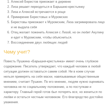
Алексей Берестов приезжает в деревню
Лиза решает переодеться в Барышню-крестьянку
Лиза и Алексей встречаются в роще
Примирение Берестовых и Муромских
Берестовы приезжают к Муромским, Лиза загримировала лицо
и не выдала себя
Отец желает поженить Алексея с Лизой, но он любит Акулину
и едет к Муромским, чтобы объясниться.
Воссоединение двух любящих людей
Чему учит?
Повесть Пушкина «Барышня-крестьянка» имеет очень глубокое
содержание. Писатель утверждает, что каждый человек в любой
ситуации должен оставаться самим собой. Ни в коем случае
нельзя примерять на себя маски, навязываемые общественным
мнением, считает Пушкин. По его мнению, людям нужно оценивать
человека не по социальному положению, а по поступкам и
характеру. Главный герой готов был потерять все, но жениться по
любви и остаться честным человеком. Его благородство достойно
уважения.