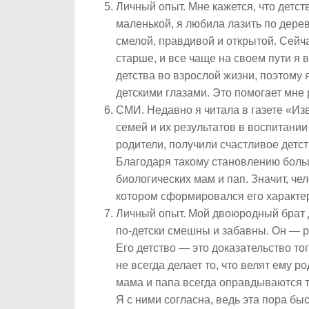
Личный опыт.
Мне кажется, что детст
маленькой, я любила лазить по дерев
смелой, правдивой и открытой. Сейчас
старше, и все чаще на своем пути я 
детства во взрослой жизни, поэтому 
детскими глазами. Это помогает мне 
СМИ
. Недавно я читала в газете «
семей и их результатов в воспитании 
родители, получили счастливое детс
Благодаря такому становлению больш
биологических мам и пап. Значит, че
котором сформировался его характе
Личный опыт
. Мой двоюродный брат 
по-детски смешны и забавны. Он — ре
Его детство — это доказательство тог
не всегда делает то, что велят ему ро
мама и папа всегда оправдываются те
Я с ними согласна, ведь эта пора бы