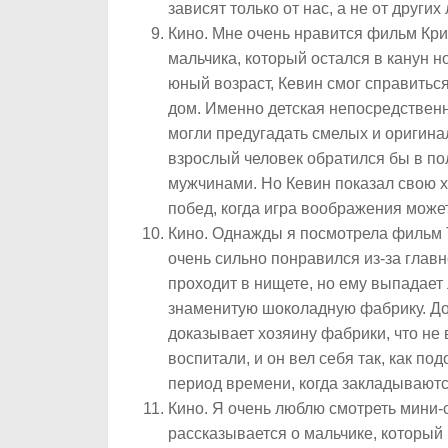
зависят только от нас, а не от других
Кино.
Мне очень нравится фильм Крис
мальчика, который остался в канун н
юный возраст, Кевин смог справиться
дом. Именно детская непосредственн
могли предугадать смелых и оригина
взрослый человек обратился бы в по
мужчинами. Но Кевин показал свою х
побед, когда игра воображения може
Кино
. Однажды я посмотрела фильм 
очень сильно понравился из-за главн
проходит в нищете, но ему выпадае
знаменитую шоколадную фабрику. До
доказывает хозяину фабрики, что не 
воспитали, и он вел себя так, как п
период времени, когда закладывают
Кино.
Я очень люблю смотреть мини-
рассказывается о мальчике, которы