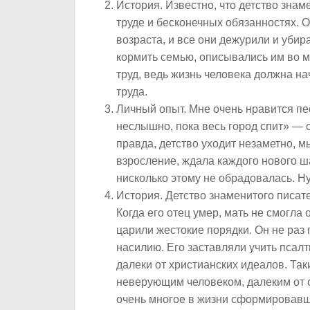
История
. Известно, что детство зна
труде и бесконечных обязанностях. О
возраста, и все они дежурили и убир
кормить семью, описывались им во мн
труд, ведь жизнь человека должна на
труда.
Личный опыт
. Мне очень нравится п
неслышно, пока весь город спит» — 
правда, детство уходит незаметно, мы
взросление, ждала каждого нового ша
нисколько этому не обрадовалась. Нуж
История
. Детство знаменитого писат
Когда его отец умер, мать не смогла 
царили жестокие порядки. Он не раз
насилию. Его заставляли учить псал
далеки от христианских идеалов. Так
неверующим человеком, далеким от с
очень многое в жизни сформировавш