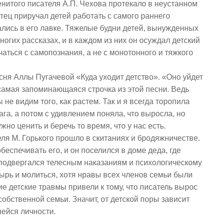
менитого писателя А.П. Чехова протекало в неустанном
тец приручал детей работать с самого раннего
ались в его лавке. Тяжелые будни детей, вынужденных
огих рассказах, и в каждом из них он осуждал детский
чаться с самопознания, а не с монотонного и тяжкого
есня Аллы Пугачевой «Куда уходит детство». «Оно уйдет
самая запоминающаяся строчка из этой песни. Ведь
 не видим того, как растем. Так и я всегда торопила
га, а потом с удивлением поняла, что выросла, но
но ценить и беречь то время, что у нас есть.
еля М. Горького прошло в скитаниях и бродяжничестве.
обеспечивать его, и он поселился в доме деда, где
 подвергался телесным наказаниям и психологическому
тырь и молиться, хотя нравы всех членов семьи были
ие детские травмы привели к тому, что писатель вырос
обственной семьи. Значит, от детской поры зависит
ейся личности.