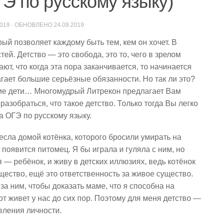
ГЭ по русскому языку)
2019
· ОБНОВЛЕНО
24.09.2019
ый позволяет каждому быть тем, кем он хочет. В
ей. Детство — это свобода, это то, чего в зрелом
ют, что когда эта пора заканчивается, то начинается
гает большие серьёзные обязанности. Но так ли это?
шие дети… Многомудрый Литрекон предлагает Вам
разобраться, что такое детство. Только тогда Вы легко
 ОГЭ по русскому языку.
инесла домой котёнка, которого бросили умирать на
 появится питомец. Я бы играла и гуляла с ним, но
я — ребёнок, и живу в детских иллюзиях, ведь котёнок
щество, ещё это ответственность за живое существо.
за ним, чтобы доказать маме, что я способна на
от живет у нас до сих пор. Поэтому для меня детство —
вления личности.