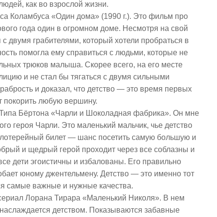
 людей, как во взрослой жизни.
а Коламбуса «Один дома» (1990 г.). Это фильм про
ового года один в огромном доме. Несмотря на свой
 с двумя грабителями, который хотели пробраться в
ость помогла ему справиться с людьми, которые не
льных трюков малыша. Скорее всего, на его месте
лицию и не стал бы тягаться с двумя сильными
рабрость и доказал, что детство — это время первых
т покорить любую вершину.
Типа Бёртона «Чарли и Шоколадная фабрика». Он мне
ого героя Чарли. Это маленький мальчик, чье детство
т лотерейный билет — шанс посетить самую большую и
брый и щедрый герой проходит через все соблазны и
все дети эгоистичны и избалованы. Его правильно
одобает юному джентельмену. Детство — это именно тот
ся самые важные и нужные качества.
сериал Лорана Тирара «Маленький Николя». В нем
й наслаждается детством. Показываются забавные