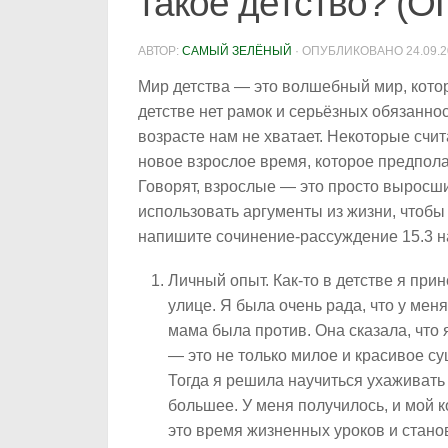
такое детство? (О
АВТОР:
САМЫЙ ЗЕЛЁНЫЙ
· ОПУБЛИКОВАНО
24.09.
Мир детства — это волшебный мир, котор
детстве нет рамок и серьёзных обязанност
возрасте нам не хватает. Некоторые счита
новое взрослое время, которое предпола
Говорят, взрослые — это просто вырос
использовать аргументы из жизни, чтобы 
напишите сочинение-рассуждение 15.3 на
Личный опыт
. Как-то в детстве я пр
улице. Я была очень рада, что у меня
мама была против. Она сказала, что 
— это не только милое и красивое су
Тогда я решила научиться ухаживать 
большее. У меня получилось, и мой к
это время жизненных уроков и стано