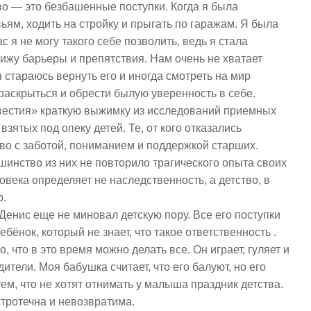
во — это безбашенные поступки. Когда я была
ьям, ходить на стройку и прыгать по гаражам. Я была
 я не могу такого себе позволить, ведь я стала
вижу барьеры и препятствия. Нам очень не хватает
я стараюсь вернуть его и иногда смотреть на мир
раскрыться и обрести былую уверенность в себе.
Известия» краткую выжимку из исследований приемных
взятых под опеку детей. Те, от кого отказались
тво с заботой, пониманием и поддержкой старших.
инство из них не повторило трагического опыта своих
ловека определяет не наследственность, а детство, в
р.
Денис еще не миновал детскую пору. Все его поступки
бёнок, который не знает, что такое ответственность .
о, что в это время можно делать все. Он играет, гуляет и
дители. Моя бабушка считает, что его балуют, но его
м, что не хотят отнимать у малыша праздник детства.
стротечна и невозвратима.