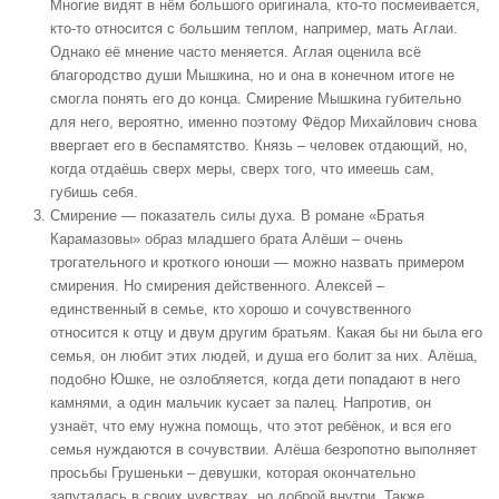
Многие видят в нём большого оригинала, кто-то посмеивается,
кто-то относится с большим теплом, например, мать Аглаи.
Однако её мнение часто меняется. Аглая оценила всё
благородство души Мышкина, но и она в конечном итоге не
смогла понять его до конца. Смирение Мышкина губительно
для него, вероятно, именно поэтому Фёдор Михайлович снова
ввергает его в беспамятство. Князь – человек отдающий, но,
когда отдаёшь сверх меры, сверх того, что имеешь сам,
губишь себя.
Смирение — показатель силы духа
. В романе «Братья
Карамазовы» образ младшего брата Алёши – очень
трогательного и кроткого юноши — можно назвать примером
смирения. Но смирения действенного. Алексей –
единственный в семье, кто хорошо и сочувственного
относится к отцу и двум другим братьям. Какая бы ни была его
семья, он любит этих людей, и душа его болит за них. Алёша,
подобно Юшке, не озлобляется, когда дети попадают в него
камнями, а один мальчик кусает за палец. Напротив, он
узнаёт, что ему нужна помощь, что этот ребёнок, и вся его
семья нуждаются в сочувствии. Алёша безропотно выполняет
просьбы Грушеньки – девушки, которая окончательно
запуталась в своих чувствах, но доброй внутри. Также