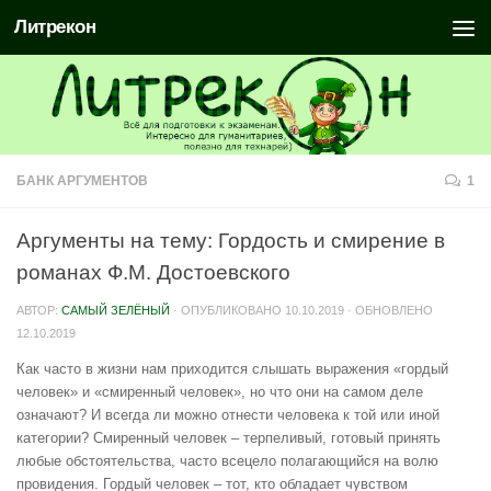
Литрекон
БАНК АРГУМЕНТОВ
1
Аргументы на тему: Гордость и смирение в
романах Ф.М. Достоевского
АВТОР:
САМЫЙ ЗЕЛЁНЫЙ
· ОПУБЛИКОВАНО
10.10.2019
· ОБНОВЛЕНО
12.10.2019
Как часто в жизни нам приходится слышать выражения «гордый
человек» и «смиренный человек», но что они на самом деле
означают? И всегда ли можно отнести человека к той или иной
категории? Смиренный человек – терпеливый, готовый принять
любые обстоятельства, часто всецело полагающийся на волю
провидения. Гордый человек – тот, кто обладает чувством