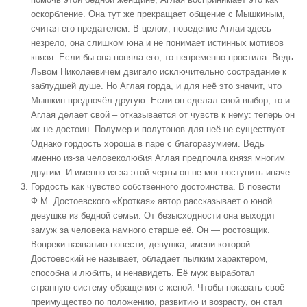
оскорбление. Она тут же прекращает общение с Мышкиным,
считая его предателем. В целом, поведение Аглаи здесь
незрело, она слишком юна и не понимает истинных мотивов
князя. Если бы она поняла его, то непременно простила. Ведь
Львом Николаевичем двигало исключительно сострадание к
заблудшей душе. Но Аглая горда, и для неё это значит, что
Мышкин предпочёл другую. Если он сделал свой выбор, то и
Аглая делает свой – отказывается от чувств к нему: теперь он
их не достоин. Полумер и полутонов для неё не существует.
Однако гордость хороша в паре с благоразумием. Ведь
именно из-за человеколюбия Аглая предпочла князя многим
другим. И именно из-за этой черты он не мог поступить иначе.
Гордость как чувство собственного достоинства
. В повести
Ф.М. Достоевского «Кроткая» автор рассказывает о юной
девушке из бедной семьи. От безысходности она выходит
замуж за человека намного старше её. Он — ростовщик.
Вопреки названию повести, девушка, имени которой
Достоевский не называет, обладает пылким характером,
способна и любить, и ненавидеть. Её муж выработал
странную систему обращения с женой. Чтобы показать своё
преимущество по положению, развитию и возрасту, он стал