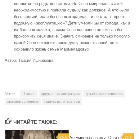
являются ее родственниками. Но Соня смирилась с этой
необходимостью и приняла судьбу как должное. А что было
бы с семьей, если бы она возгордилась и не стала терпеть
подобную «эксплуатацию»? Дети умерли бы от голода, как и
их больная мачеха, а сама Соня все равно не смогла бы
прокормить себя иначе. Значит, смирение не только помогло
самой Соне сохранить свою душу незапятнанной, но и
сохранило жизнь семье Мармеладовых.
Автор: Таисия Ишниазова
Метки:
11 класс
аргумент из литературы
декабрьское сочинение
итоговое сочинение
пример из литературы
ЧИТАЙТЕ ТАКЖЕ:
Аргументы на тему: Он и она
2
7