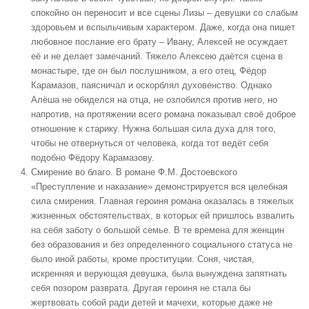
спокойно он переносит и все сцены Лизы – девушки со слабым
здоровьем и вспыльчивым характером. Даже, когда она пишет
любовное послание его брату – Ивану, Алексей не осуждает
её и не делает замечаний. Тяжело Алексею даётся сцена в
монастыре, где он был послушником, а его отец, Фёдор
Карамазов, паясничал и оскорблял духовенство. Однако
Алёша не обиделся на отца, не озлобился против него, но
напротив, на протяжении всего романа показывал своё доброе
отношение к старику. Нужна большая сила духа для того,
чтобы не отвернуться от человека, когда тот ведёт себя
подобно Фёдору Карамазову.
Смирение во благо
. В романе Ф.М. Достоевского
«Преступление и наказание» демонстрируется вся целебная
сила смирения. Главная героиня романа оказалась в тяжелых
жизненных обстоятельствах, в которых ей пришлось взвалить
на себя заботу о большой семье. В те времена для женщин
без образования и без определенного социального статуса не
было иной работы, кроме проституции. Соня, чистая,
искренняя и верующая девушка, была вынуждена запятнать
себя позором разврата. Другая героиня не стала бы
жертвовать собой ради детей и мачехи, которые даже не