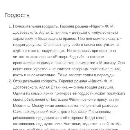
Гордость
Положительная гордость
. Героиня романа «Идиот» Ф. М.
Достоевского
,
Аглая Епанчина – девушка с импульсивным
характером и бесстрашным нравом. Про неё можно сказать –
гордая девушка. Она знает цену себе и своим поступкам, и
ждёт того же от окружающих. Не стесняясь при всех, она
читает стихотворение «Рыцарь бедный», в котором
практически напрямую признаётся в симпатии к Мышкину. Она
ценит свои чувства и не считает зазорным признаться в них,
пусть и иносказательно. Её не заботят толки и пересуды.
Отрицательная гордость
. Героиня романа «Идиот» Ф. М.
Достоевского
,
Аглая Епанчина — очень гордая девушка.
Одним из самых ярких примеров её гордости может послужить
сцена объяснения с Настасьей Филипповной в присутствии
Мышкина. Между ними завязывается неприятный разговор.
Само нахождение Аглаи в доме Настасьи Филипповны –
рискованное предприятие с её стороны. Когда князь,
сжалившись над чувствами Настасьи, кидается к ней, чтобы
помочь этой бедной женщине, Аглая воспринимает это как