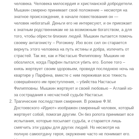
человека. Человека милосердия и христианской добродетели.
Мышкин смирено принимает своё положение – несмотря на
знатное происхождение, в начале повествования он —
человек небогатый. Деньги его не интересуют, и он приезжает
к знатным родственникам не за возможным богатством, а для
того, чтобы обрести близких людей. Мышкин пытается помочь
своему антагонисту – Рогожину. Изо всех сил он старается
вернуть этого человека на путь истины и добра, излечить от
страстей. Так же, как и Настасью Филипповну. Мышкин не
обозлился, когда Парфен пытался убить его. Более того –
князь жертвует своим здоровьем, проведя последнюю ночь на
квартире у Парфена, вместе с ним переживая всю тяжесть
совершённого им преступления, – убийства Настасьи
Филипповны. Мышкин жертвует и своей любовью – Аглаей из-
за сострадания к несчастной судьбе Настасьи.
Трагические последствия смирения
. В романе Ф.М.
Достоевского «Идиот» изображен смиренный человек, который
жертвует собой, помогая другим. Он без ропота принимает все
испытания, которые посылает судьба, и старается лишь
смягчить эти удары для других людей. Но несмотря на
полную самоотдачу героя, окружение часто не понимает его.