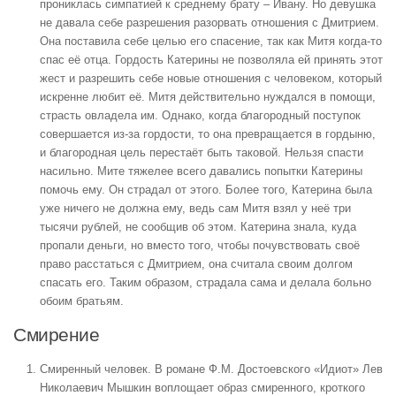
прониклась симпатией к среднему брату – Ивану. Но девушка
не давала себе разрешения разорвать отношения с Дмитрием.
Она поставила себе целью его спасение, так как Митя когда-то
спас её отца. Гордость Катерины не позволяла ей принять этот
жест и разрешить себе новые отношения с человеком, который
искренне любит её. Митя действительно нуждался в помощи,
страсть овладела им. Однако, когда благородный поступок
совершается из-за гордости, то она превращается в гордыню,
и благородная цель перестаёт быть таковой. Нельзя спасти
насильно. Мите тяжелее всего давались попытки Катерины
помочь ему. Он страдал от этого. Более того, Катерина была
уже ничего не должна ему, ведь сам Митя взял у неё три
тысячи рублей, не сообщив об этом. Катерина знала, куда
пропали деньги, но вместо того, чтобы почувствовать своё
право расстаться с Дмитрием, она считала своим долгом
спасать его. Таким образом, страдала сама и делала больно
обоим братьям.
Смирение
Смиренный человек
. В романе Ф.М. Достоевского «Идиот» Лев
Николаевич Мышкин воплощает образ смиренного, кроткого