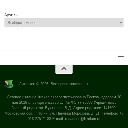
Архивы
Литрекон © 2026. Все права защищены.
Сетевое издание litrekon.ru зарегистрировано Роскомнадзором 30
мая 2019 г., свидетельство Эл № ФС 77-75883 Учредитель /
Главный редактор: Бухтияров В.Д. Адрес редакции: 141600,
Московская обл., г. Клин, ул. Павлика Морозова, д. 11. Телефон: +7
916 275-71-33 E-mail:
redaction@litrekon.ru