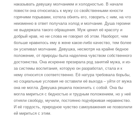
наказывать девушку молчанием и холодностью. В начале
повести она относилась к мужу со свойственными юности
горячими порывами, хотела обнять его, говорить с ним, на что
неизменно в ответ получала холод и молчание. Душа героини
не выдержала такого обращения. Муж ценил её красоту и
добрый нрав, но ни слова не говорил об этом. Наоборот, чем
больше нравилось ему в жене какое-либо качество, тем более
он усиливал молчание. Девушка, несмотря на крайне бедное
положение, от природы была наделена чувством собственного
достоинства. Она искренне презирала род занятий мужа, и из-
за системы воспитания, которую он разработал, стала и к
нему относится соответственно. Её натура требовала борьбы,
но социальные условия не оставили её выхода – уйти от мужа
она не могла. Девушка решила покончить с собой. Она бы
могла мириться с бедностью и трудным положением, но у неё
отняли свободу, мучили, постоянно подчёркивая неравенство.
И её гордость, природное чувство самоуважения не позволили
ей мириться с этим.