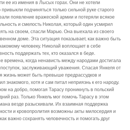
ти ее из имения в Лысых горах. Они не хотели
о привыкли подчиняться только сильной руке старого
овали появление вражеской армии и потеряли всякое
льность и смелость Николая, который один усмирил
оять на своем, спасли Марью. Она выехала из своего
венном доме. Эта ситуация показывает, как важно быть
накомому человеку. Николай воплощает в себе
вность поддержать тех, кто оказался в беде.
ые времена, когда ненависть между народами достигала
 поступок, заслуживающий уважения. Спасая Янкеля от
кая жизнь может быть превыше предрассудков и
 знакомого, хотя и сам питал неприязнь к его народу.
ром на добро, помогая Тарасу проникнуть в польский
дний раз. Только Янкель мог помочь Тарасу в этом
амана везде разыскивали. Их взаимная поддержка
токости и кровопролития возможны акты милосердия и
как важно сохранять человечность и помогать друг