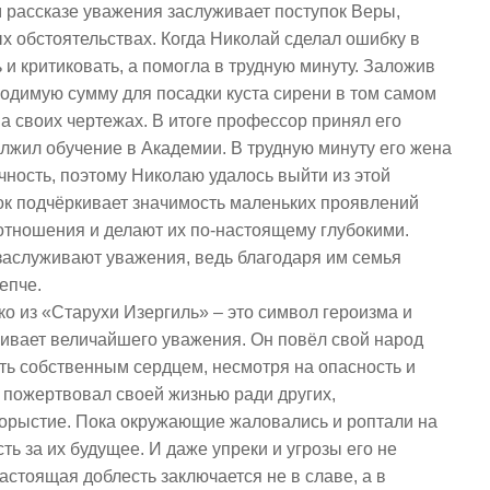
м рассказе уважения заслуживает поступок Веры,
х обстоятельствах. Когда Николай сделал ошибку в
ь и критиковать, а помогла в трудную минуту. Заложив
одимую сумму для посадки куста сирени в том самом
на своих чертежах. В итоге профессор принял его
олжил обучение в Академии. В трудную минуту его жена
чность, поэтому Николаю удалось выйти из этой
ок подчёркивает значимость маленьких проявлений
отношения и делают их по-настоящему глубокими.
заслуживают уважения, ведь благодаря им семья
репче.
ко из «Старухи Изергиль» – это символ героизма и
ивает величайшего уважения. Он повёл свой народ
ть собственным сердцем, несмотря на опасность и
 пожертвовал своей жизнью ради других,
корыстие. Пока окружающие жаловались и роптали на
сть за их будущее. И даже упреки и угрозы его не
настоящая доблесть заключается не в славе, а в