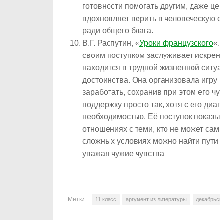
готовности помогать другим, даже ц
вдохновляет верить в человеческую 
ради общего блага.
В.Г. Распутин, «
Уроки французского
«
своим поступком заслуживает искренн
находится в трудной жизненной ситуа
достоинства. Она организовала игру 
заработать, сохранив при этом его ч
поддержку просто так, хотя с его д
необходимостью. Её поступок показыв
отношениях с теми, кто не может сам 
сложных условиях можно найти пути
уважая чужие чувства.
Метки:
11 класс
аргумент из литературы
декабрьс