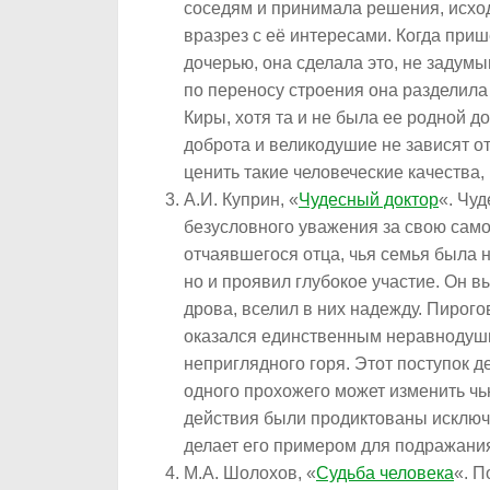
соседям и принимала решения, исход
вразрез с её интересами. Когда при
дочерью, она сделала это, не задум
по переносу строения она разделила
Киры, хотя та и не была ее родной д
доброта и великодушие не зависят о
ценить такие человеческие качества,
А.И. Куприн, «
Чудесный доктор
«. Чу
безусловного уважения за свою само
отчаявшегося отца, чья семья была н
но и проявил глубокое участие. Он в
дрова, вселил в них надежду. Пирого
оказался единственным неравнодуш
неприглядного горя. Этот поступок д
одного прохожего может изменить чью
действия были продиктованы исключ
делает его примером для подражан
М.А. Шолохов, «
Судьба человека
«. П