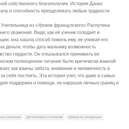
еной собственного благополучия. История Данко
силу и способность преодолевать любые трудности
. Учительница из «Уроков французского» Распутина
его уважения. Видя, как её ученик голодает и
ции, она нашла способ помочь ему, не унижая его
на деньги, чтобы дать мальчику возможность
увство гордости. Он отказывался принимать ее
иагнозом полноценное питание было критически важной
ает, как важны забота, внимание и человечность в
за себя постоять. Эта история учит, что даже в самых
 для поддержки и помощи, не нарушая личных границ и
кое сочинение
для итогового сочинения
пример из литературы