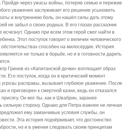
. Пройдя через ужасы войны, потеряв семью и пережив
Особого уважения заслуживает его решение усыновить
раты и внутреннюю боль, он нашёл силы дать этому
ей не забыл о своих родных. В его глазах рассказчик
не исчезнут. Однако при всем этом герой смог найти в
бенка. Этот поступок говорит о величии человеческого
 обстоятельствах способен на милосердие. История
оявляется не только в борьбе, но и в готовности дарить
ается.
Петр Гринев из «Капитанской дочки» воплощает образ
ти. Его поступок, когда он в критический момент
 угрозы расправы, вызывает глубокое уважение. После
н и приговорен к смертной казни, ведь он отказался
присягу. Он мог бы, как и Швабрин, заранее
ь сильную сторону. Однако для Петра важнее не личная
в предложил ему заманчивые условия службы, он
вести. Эта история подчёркивает, что достоинство
абрости, но и в умении следовать своим принципам