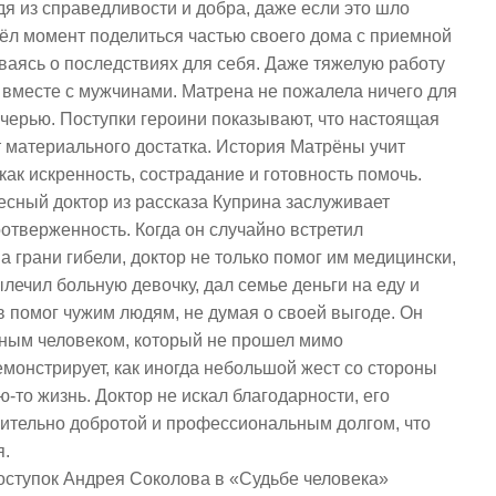
я из справедливости и добра, даже если это шло
шёл момент поделиться частью своего дома с приемной
ываясь о последствиях для себя. Даже тяжелую работу
 вместе с мужчинами. Матрена не пожалела ничего для
очерью. Поступки героини показывают, что настоящая
т материального достатка. История Матрёны учит
 как искренность, сострадание и готовность помочь.
десный доктор из рассказа Куприна заслуживает
отверженность. Когда он случайно встретил
а грани гибели, доктор не только помог им медицински,
ылечил больную девочку, дал семье деньги на еду и
в помог чужим людям, не думая о своей выгоде. Он
ным человеком, который не прошел мимо
емонстрирует, как иногда небольшой жест со стороны
-то жизнь. Доктор не искал благодарности, его
ительно добротой и профессиональным долгом, что
ия.
оступок Андрея Соколова в «Судьбе человека»