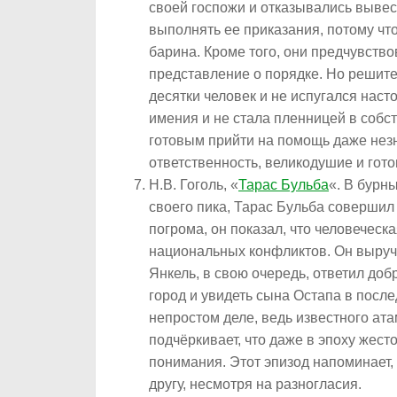
своей госпожи и отказывались вывес
выполнять ее приказания, потому чт
барина. Кроме того, они предчувств
представление о порядке. Но решите
десятки человек и не испугался наст
имения и не стала пленницей в собст
готовым прийти на помощь даже нез
ответственность, великодушие и гото
Н.В. Гоголь, «
Тарас Бульба
«. В бурн
своего пика, Тарас Бульба совершил
погрома, он показал, что человечес
национальных конфликтов. Он выручил
Янкель, в свою очередь, ответил доб
город и увидеть сына Остапа в после
непростом деле, ведь известного ат
подчёркивает, что даже в эпоху жес
понимания. Этот эпизод напоминает, 
другу, несмотря на разногласия.