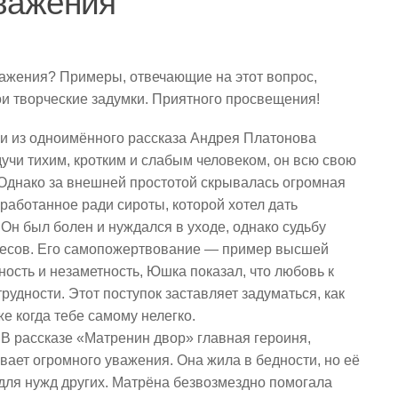
важения
важения? Примеры, отвечающие на этот вопрос,
ои творческие задумки. Приятного просвещения!
и из одноимённого рассказа Андрея Платонова
дучи тихим, кротким и слабым человеком, он всю свою
 Однако за внешней простотой скрывалась огромная
аботанное ради сироты, которой хотел дать
 Он был болен и нуждался в уходе, однако судьбу
ресов. Его самопожертвование — пример высшей
ость и незаметность, Юшка показал, что любовь к
удности. Этот поступок заставляет задуматься, как
же когда тебе самому нелегко.
 В рассказе «Матренин двор» главная героиня,
ает огромного уважения. Она жила в бедности, но её
для нужд других. Матрёна безвозмездно помогала