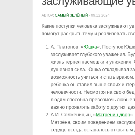
заслуживающие у
АВТОР:
САМЫЙ ЗЕЛЁНЫЙ
·
09.12.2024
Какие поступки человека заслуживают у
помогут раскрыть тему и реализовать св
А. Платонов, «
Юшка
«. Поступок Юшк
заслуживает глубокого уважения. Бу
жизнь терпел насмешки и унижения.
душевная сила. Юшка откладывал зар
возможность учиться и стать врачом.
ребенка он ставил выше своих инте
человечности. Несмотря на свою бедн
людям способна превозмочь любые тр
важно проявлять заботу о других, да
А.И. Солженицын, «
Матренин двор
«.
Матрёна, своим поведением заслужив
сердце всегда оставалось открытым 