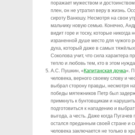
поражает мужеством и достоинством
плен, он не утратил веру в жизнь. 
сироту Ванюшу. Несмотря на свои ут
мальчику новую семью. Конечно, Андр
видит горе и тоску, которые никогда 
израненной душе место для чужого ре
духа, который даже в самых тяжёлых
Соколова учит, что сила характера пр
тепло и любовь тем, кто в этом нужд
А.С. Пушкин, «
Капитанская дочка
«. 
человека, верного своему слову и чес
выбрал сторону правды, несмотря на
победы мятежников Петр был задержа
примкнуть к бунтовщикам и нарушить 
подготовиться к нападению и выбрат
выгода, а честь. Даже когда Пугаче
остался преданным своей стране и со
человека заключается не только в хр