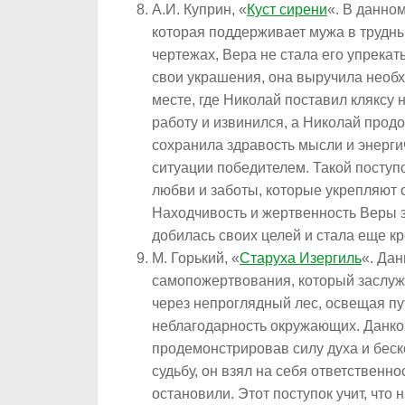
А.И. Куприн, «
Куст сирени
«. В данно
которая поддерживает мужа в трудны
чертежах, Вера не стала его упрекат
свои украшения, она выручила необх
месте, где Николай поставил кляксу 
работу и извинился, а Николай прод
сохранила здравость мысли и энерги
ситуации победителем. Такой поступ
любви и заботы, которые укрепляют 
Находчивость и жертвенность Веры 
добилась своих целей и стала еще к
М. Горький, «
Старуха Изергиль
«. Дан
самопожертвования, который заслуж
через непроглядный лес, освещая пу
неблагодарность окружающих. Данко
продемонстрировав силу духа и бес
судьбу, он взял на себя ответственно
остановили. Этот поступок учит, что 