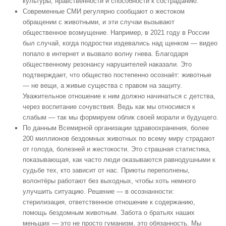
культуры, нравственности и способности к состраданию.
Современные СМИ регулярно сообщают о жестоком
обращении с животными, и эти случаи вызывают
общественное возмущение. Например, в 2021 году в России
был случай, когда подростки издевались над щенком — видео
попало в интернет и вызвало волну гнева. Благодаря
общественному резонансу нарушителей наказали. Это
подтверждает, что общество постепенно осознаёт: животные
— не вещи, а живые существа с правом на защиту.
Уважительное отношение к ним должно начинаться с детства,
через воспитание сочувствия. Ведь как мы относимся к
слабым — так мы формируем облик своей морали и будущего.
По данным Всемирной организации здравоохранения, более
200 миллионов бездомных животных по всему миру страдают
от голода, болезней и жестокости. Это страшная статистика,
показывающая, как часто люди оказываются равнодушными к
судьбе тех, кто зависит от нас. Приюты переполнены,
волонтёры работают без выходных, чтобы хоть немного
улучшить ситуацию. Решение — в осознанности:
стерилизация, ответственное отношение к содержанию,
помощь бездомным животным. Забота о братьях наших
меньших — это не просто гуманизм, это обязанность. Мы