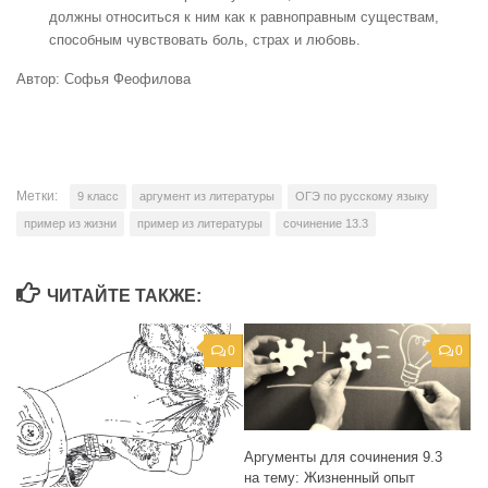
должны относиться к ним как к равноправным существам,
способным чувствовать боль, страх и любовь.
Автор: Софья Феофилова
Метки:
9 класс
аргумент из литературы
ОГЭ по русскому языку
пример из жизни
пример из литературы
сочинение 13.3
ЧИТАЙТЕ ТАКЖЕ:
0
0
Аргументы для сочинения 9.3
на тему: Жизненный опыт