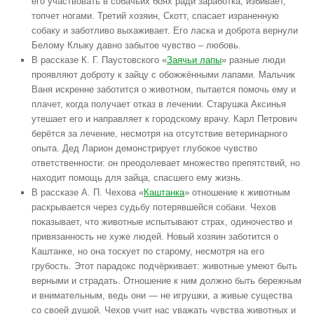
его участвовать в собачьих боях ради заработка, избивает,
топчет ногами. Третий хозяин, Скотт, спасает израненную
собаку и заботливо выхаживает. Его ласка и доброта вернули
Белому Клыку давно забытое чувство – любовь.
В рассказе К. Г. Паустовского «
Заячьи лапы
» разные люди
проявляют доброту к зайцу с обожжёнными лапами. Мальчик
Ваня искренне заботится о животном, пытается помочь ему и
плачет, когда получает отказ в лечении. Старушка Аксинья
утешает его и направляет к городскому врачу. Карл Петрович
берётся за лечение, несмотря на отсутствие ветеринарного
опыта. Дед Ларион демонстрирует глубокое чувство
ответственности: он преодолевает множество препятствий, но
находит помощь для зайца, спасшего ему жизнь.
В рассказе А. П. Чехова «
Каштанка
» отношение к животным
раскрывается через судьбу потерявшейся собаки. Чехов
показывает, что животные испытывают страх, одиночество и
привязанность не хуже людей. Новый хозяин заботится о
Каштанке, но она тоскует по старому, несмотря на его
грубость. Этот парадокс подчёркивает: животные умеют быть
верными и страдать. Отношение к ним должно быть бережным
и внимательным, ведь они — не игрушки, а живые существа
со своей душой. Чехов учит нас уважать чувства животных и