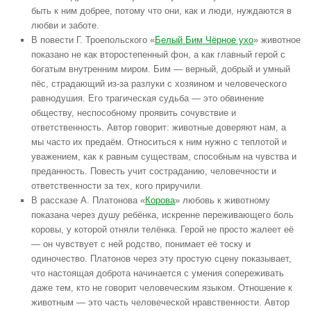
быть к ним добрее, потому что они, как и люди, нуждаются в
любви и заботе.
В повести Г. Троепольского «
Белый Бим Чёрное ухо
» животное
показано не как второстепенный фон, а как главный герой с
богатым внутренним миром. Бим — верный, добрый и умный
пёс, страдающий из-за разлуки с хозяином и человеческого
равнодушия. Его трагическая судьба — это обвинение
обществу, неспособному проявить сочувствие и
ответственность. Автор говорит: животные доверяют нам, а
мы часто их предаём. Относиться к ним нужно с теплотой и
уважением, как к равным существам, способным на чувства и
преданность. Повесть учит состраданию, человечности и
ответственности за тех, кого приручили.
В рассказе А. Платонова «
Корова
» любовь к животному
показана через душу ребёнка, искренне переживающего боль
коровы, у которой отняли телёнка. Герой не просто жалеет её
— он чувствует с ней родство, понимает её тоску и
одиночество. Платонов через эту простую сцену показывает,
что настоящая доброта начинается с умения сопереживать
даже тем, кто не говорит человеческим языком. Отношение к
животным — это часть человеческой нравственности. Автор