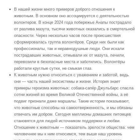
В нашей жизни много примеров доброго отношения к
животным. В основном оно ассоциируется с деятельностью
волонтеров. В конце 2024 года побережье Анапы пострадало
от разлива мазута, тысячи животных оказались в смертельной
опасности. Через несколько часов после происшествия
сформировалась группа волонтёров. Среди них были как
профессионалы, так и неравнодушные люди. Они искали
пострадавших животных, отмывали их от мазута, лечили,
перевозили в безопасные места и заботились. Волонтёры
работали круглые сутки, не смыкая глаз.
К животным нужно относиться с уважением и заботой, ведь
они — часть нашей экосистемы и жизни. История знает
примеры героизма животных: собака-сапёр Джульбарс спасла
сотни жизней во время Великой Отечественной войны, а её
подвиг признали даже маршалы. Такие истории показывают,
что животные способны на самоотверженность, и мы обязаны
отвечать им добром. Сегодня миллионы домашних питомцев
становятся для людей источником поддержки и любви.
Отношение к животным — показатель зрелости общества: чем
человечнее мы к ним относимся, тем выше наш уровень