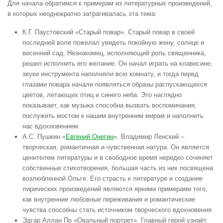
Для начала обратимся к примерам из литературных произведений,
в которых неоднократно затрагивалась эта тема:
К.Г. Паустовский «Старый повар». Старый повар в своей
последней воле пожелал увидеть покойную жену, солнце и
весенний сад. Незнакомец, исполняющий роль священника,
решил исполнить его желание. Он начал играть на клавесине,
звуки инструмента наполняли всю комнату, и тогда перед
глазами повара начали появляться образы распускающихся
цветов, летающих птиц и синего неба. Это наглядно
показывает, как музыка способна вызвать воспоминания,
послужить мостом к нашим внутренним мирам и наполнить
нас вдохновением.
А.С. Пушкин «
Евгений Онегин
». Владимир Ленский –
творческая, романтичная и чувственная натура. Он является
ценителем литературы и в свободное время нередко сочиняет
собственные стихотворения, большая часть из них посвящена
возлюбленной Ольге. Его страсть к литературе и создание
лирических произведений являются яркими примерами того,
как внутренние любовные переживания и романтические
чувства способны стать источником творческого вдохновения.
Эдгар Аллан По «Овальный портрет». Главный герой узнаёт