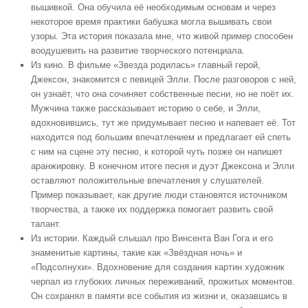
вышивкой. Она обучила её необходимым основам и через
некоторое время практики бабушка могла вышивать свои
узоры. Эта история показала мне, что живой пример способен
воодушевить на развитие творческого потенциала.
Из кино. В фильме «Звезда родилась» главный герой,
Джексон, знакомится с певицей Элли. После разговоров с ней,
он узнаёт, что она сочиняет собственные песни, но не поёт их.
Мужчина также рассказывает историю о себе, и Элли,
вдохновившись, тут же придумывает песню и напевает её. Тот
находится под большим впечатлением и предлагает ей спеть
с ним на сцене эту песню, к которой чуть позже он напишет
аранжировку. В конечном итоге песня и дуэт Джексона и Элли
оставляют положительные впечатления у слушателей.
Пример показывает, как другие люди становятся источником
творчества, а также их поддержка помогает развить свой
талант.
Из истории. Каждый слышал про Винсента Ван Гога и его
знаменитые картины, такие как «Звёздная ночь» и
«Подсолнухи». Вдохновение для создания картин художник
черпал из глубоких личных переживаний, прожитых моментов.
Он сохранял в памяти все события из жизни и, оказавшись в