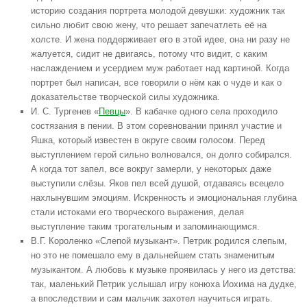
историю создания портрета молодой девушки: художник так
сильно любит свою жену, что решает запечатлеть её на
холсте. И жена поддерживает его в этой идее, она ни разу не
жалуется, сидит не двигаясь, потому что видит, с каким
наслаждением и усердием муж работает над картиной. Когда
портрет был написан, все говорили о нём как о чуде и как о
доказательстве творческой силы художника.
И. С. Тургенев «
Певцы
». В кабачке одного села проходило
состязания в пении. В этом соревновании принял участие и
Яшка, который известен в округе своим голосом. Перед
выступлением герой сильно волновался, он долго собирался.
А когда тот запел, все вокруг замерли, у некоторых даже
выступили слёзы. Яков пел всей душой, отдаваясь всецело
нахлынувшим эмоциям. Искренность и эмоциональная глубина
стали истоками его творческого выражения, делая
выступление таким трогательным и запоминающимся.
В.Г. Короленко «Слепой музыкант». Петрик родился слепым,
но это не помешало ему в дальнейшем стать знаменитым
музыкантом. А любовь к музыке проявилась у него из детства:
так, маленький Петрик услышал игру конюха Иохима на дудке,
а впоследствии и сам мальчик захотел научиться играть.