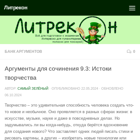
Литрекон
БАНК АРГУМЕНТОВ
0
Аргументы для сочинения 9.3: Истоки
творчества
АВТОР:
САМЫЙ ЗЕЛЁНЫЙ
· ОПУБЛИКОВАНО
22.05.2024
· ОБНОВЛЕНО
06.10.2024
Творчество – это удивительная способность человека создать что-
то новое и необычное. Оно проявляется в разных сферах жизни: в
искусстве, музыке, науке и даже в повседневных делах. Но
задумывались ли вы когда-нибудь, откуда берётся вдохновение
для создания нового? Что заставляет одних людей писать стихи и
рисовать картины, а других – изобретать новые технологии или