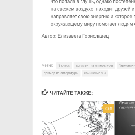
что попала в глушь, однако постепе
на свежем воздухе, находит друзей и
направляет свою энергию и которое 
окружающему миру помогает людям о
Автор: Елизавета Гориславец
Метки:
9 класс
аргумент из литературы
Гармония 
пример из литературы
сочинение 9.3
ЧИТАЙТЕ ТАКЖЕ:
0