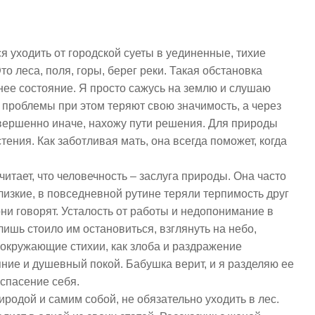
я уходить от городской суеты в уединенные, тихие
Это леса, поля, горы, берег реки. Такая обстановка
нее состояние. Я просто сажусь на землю и слушаю
проблемы при этом теряют свою значимость, а через
вершенно иначе, нахожу пути решения. Для природы
тения. Как заботливая мать, она всегда поможет, когда
итает, что человечность – заслуга природы. Она часто
близкие, в повседневной рутине теряли терпимость друг
 они говорят. Усталость от работы и недопонимание в
ишь стоило им остановиться, взглянуть на небо,
 окружающие стихии, как злоба и раздражение
яние и душевный покой. Бабушка верит, и я разделяю ее
 спасение себя.
родой и самим собой, не обязательно уходить в лес.