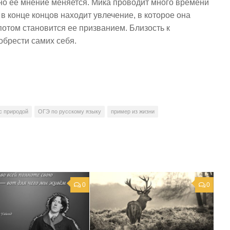
нно ее мнение меняется. Мика проводит много времени
 в конце концов находит увлечение, в которое она
потом становится ее призванием. Близость к
брести самих себя.
с природой
ОГЭ по русскому языку
пример из жизни
0
0