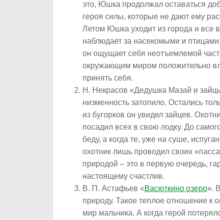
это, Юшка продолжал оставаться доб
героя силы, которые не дают ему рас
Летом Юшка уходит из города и все 
наблюдает за насекомыми и птицами,
он ощущает себя неотъемлемой част
окружающим миром положительно вли
принять себя.
Н. Некрасов «Дедушка Мазай и зайцы
низменность затопило. Остались тол
из бугорков он увидел зайцев. Охотн
посадил всех в свою лодку. До самог
беду, а когда те, уже на суше, испу
охотник лишь проводил своих «пасса
природой – это в первую очередь, га
настоящему счастлив.
В. П. Астафьев «
Васюткино озеро
». 
природу. Такое теплое отношение к
мир мальчика. А когда герой потерялс