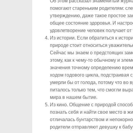
Об этом рассказал знаменитый журнал
помогают стареньким родителям: сле
утверждению, даже такое простое зан
общее состояние здоровья. И настрое
удовлетворение человек получает от 
Из истории. Если обратиться к истори
природе стоит относиться уважитель
Сейчас мы знаем о предстоящих замо
этому, как к чему-то обычному и эле
значения точному определению врем
ходом годового цикла, подстраивая с
умерли бы от голода, потому что во
питалось только тем, что смогли выр
мира в нашем бытие.
Из кино. Общение с природой способн
познать себя и найти свое место в ж
отличалась бунтарством и непокорн
родители отправляют девушку к бабуш