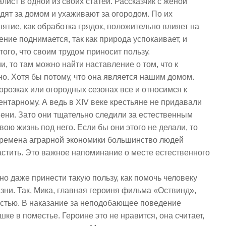
ист в одной из своих статей. Рассказчик с женой
дят за домом и ухаживают за огородом. По их
ятие, как обработка грядок, положительно влияет на
ние поднимается, так как природа успокаивает, и
того, что своим трудом приносит пользу.
и, то там можно найти наставление о том, что к
но. Хотя бы потому, что она является нашим домом.
розках или огородных сезонах все и относимся к
ментарному. А ведь в XIV веке крестьяне не придавали
ени. Зато они тщательно следили за естественным
вою жизнь под него. Если бы они этого не делали, то
 времена аграрной экономики большинство людей
астить. Это важное напоминание о месте естественного
о даже принести такую пользу, как помочь человеку
изни. Так, Мика, главная героиня фильма «Оствинд»,
остью. В наказание за неподобающее поведение
ке в поместье. Героине это не нравится, она считает,