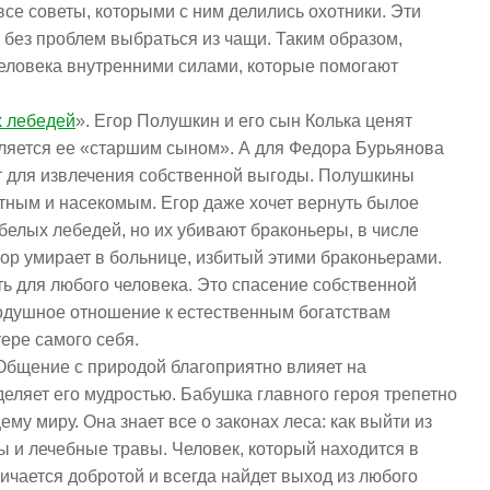
се советы, которыми с ним делились охотники. Эти
без проблем выбраться из чащи. Таким образом,
человека внутренними силами, которые помогают
х лебедей
». Егор Полушкин и его сын Колька ценят
является ее «старшим сыном». А для Федора Бурьянова
 для извлечения собственной выгоды. Полушкины
тным и насекомым. Егор даже хочет вернуть былое
белых лебедей, но их убивают браконьеры, в числе
ор умирает в больнице, избитый этими браконьерами.
ь для любого человека. Это спасение собственной
нодушное отношение к естественным богатствам
тере самого себя.
 Общение с природой благоприятно влияет на
деляет его мудростью. Бабушка главного героя трепетно
му миру. Она знает все о законах леса: как выйти из
ы и лечебные травы. Человек, который находится в
ичается добротой и всегда найдет выход из любого