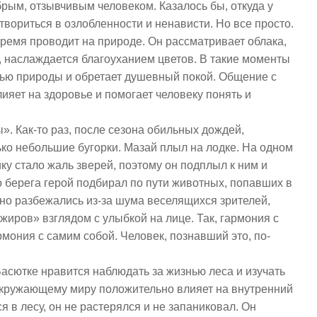
рым, отзывчивым человеком. Казалось бы, откуда у
твориться в озлобленности и ненависти. Но все просто.
время проводит на природе. Он рассматривает облака,
 наслаждается благоуханием цветов. В такие моменты
ью природы и обретает душевный покой. Общение с
яет на здоровье и помогает человеку понять и
». Как-то раз, после сезона обильных дождей,
ько небольшие бугорки. Мазай плыл на лодке. На одном
ику стало жаль зверей, поэтому он подплыл к ним и
о берега герой подбирал по пути животных, попавших в
ганно разбежались из-за шума веселящихся зрителей,
жиров» взглядом с улыбкой на лице. Так, гармония с
рмония с самим собой. Человек, познавший это, по-
Васютке нравится наблюдать за жизнью леса и изучать
 окружающему миру положительно влияет на внутренний
я в лесу, он не растерялся и не запаниковал. Он