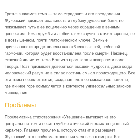
Третья значимая тема — тема страдания и его преодоления.
Жуковский признает реальность и глубину душевной боли, но
показывает путь к ее исцелению через обращение к вечным
ценностям. Тема дружбы и любви также звучит в стихотворении, но
в возвышенном, почти платоническом ключе. Земные
привязанности представлены как отблеск высшей, небесной
гармонии, которая будет восстановлена после смерти. Наконец,
сквозной является тема Божьего промысла и покорности воле
Творца. Поэт призывает довериться высшей мудрости, даже когда
человеческий разум не в силах постичь смысл происходящего. Все
эти темы переплетаются, создавая плотное смысловое полотно,
где личное горе осмысляется в контексте универсальных законов
мироздания.
Проблемы
Проблематика стихотворения «Утешение» вытекает из его
центральных тем и носит глубоко этический и экзистенциальный
характер. Главная проблема, которую ставит и разрешает
Жуковский, это проблема отношения человека к смерти. Как