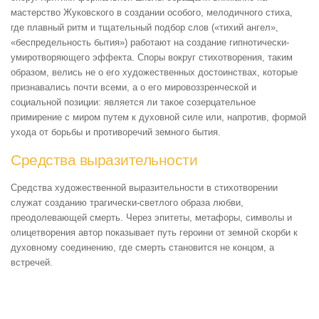
мастерство Жуковского в создании особого, мелодичного стиха,
где плавный ритм и тщательный подбор слов («тихий ангел»,
«беспредельность бытия») работают на создание гипнотически-
умиротворяющего эффекта. Споры вокруг стихотворения, таким
образом, велись не о его художественных достоинствах, которые
признавались почти всеми, а о его мировоззренческой и
социальной позиции: является ли такое созерцательное
примирение с миром путем к духовной силе или, напротив, формой
ухода от борьбы и противоречий земного бытия.
Средства выразительности
Средства художественной выразительности в стихотворении
служат созданию трагически-светлого образа любви,
преодолевающей смерть. Через эпитеты, метафоры, символы и
олицетворения автор показывает путь героини от земной скорби к
духовному соединению, где смерть становится не концом, а
встречей.