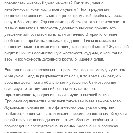
преодолеть животный ужас небытия? Как жить, зная о
неизбежности конечности всего сущего? Поэт предлагает
религиозное решение, снимающее остроту этой проблемы через
веру в бессмертие. Однако сама проблема от этого не исчезает, а
лишь смещается в плоскость духовного выбора: принять это
утешение или остаться во власти отчаяния. Вторая ключевая
проблема — проблема смысла страдания. Зачем посылаются
человеку такие тяжелые испытания, как потеря близких? Жуковский
видит в них не бессмысленную жестокость судьбы, а испытание
веры и возможность духовного роста, очищения души.
Еще одна важная проблема — проблема разрыва между чувством
и разумом. Сердце разрывается от боли, в то время как разум и
вера пытаются найти объяснение и утешение. Стихотворение
фиксирует этот внутренний разлад и пытается его
гармонизировать, подчинив стихию чувств высшей истине.
Проблема одиночества и разлуки также занимает важное место.
Жуковский показывает, что физическая разлука со смертью
любимого человека — это иллюзия, преодолеваемая силой духа и
верой в вечное воссоединение. Таким образом, проблематика
произведения сосредоточена на самых болезненных вопросах
человеческой психологии, предлагая не легкие ответы, а