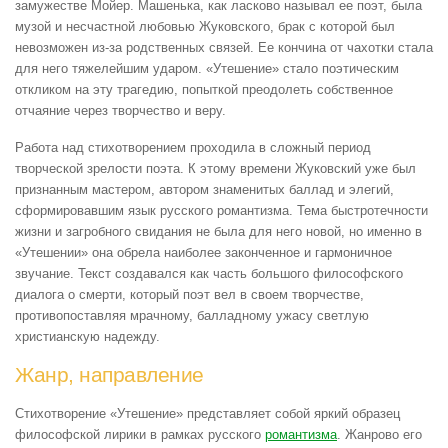
замужестве Мойер. Машенька, как ласково называл ее поэт, была
музой и несчастной любовью Жуковского, брак с которой был
невозможен из-за родственных связей. Ее кончина от чахотки стала
для него тяжелейшим ударом. «Утешение» стало поэтическим
откликом на эту трагедию, попыткой преодолеть собственное
отчаяние через творчество и веру.
Работа над стихотворением проходила в сложный период
творческой зрелости поэта. К этому времени Жуковский уже был
признанным мастером, автором знаменитых баллад и элегий,
сформировавшим язык русского романтизма. Тема быстротечности
жизни и загробного свидания не была для него новой, но именно в
«Утешении» она обрела наиболее законченное и гармоничное
звучание. Текст создавался как часть большого философского
диалога о смерти, который поэт вел в своем творчестве,
противопоставляя мрачному, балладному ужасу светлую
христианскую надежду.
Жанр, направление
Стихотворение «Утешение» представляет собой яркий образец
философской лирики в рамках русского
романтизма
. Жанрово его