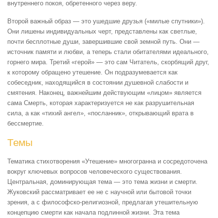
внутреннего покоя, обретенного через веру.
Второй важный образ — это ушедшие друзья («милые спутники»).
Они лишены индивидуальных черт, представлены как светлые,
почти бесплотные души, завершившие свой земной путь. Они —
источник памяти и любви, а теперь стали обитателями идеального,
горнего мира. Третий «герой» — это сам Читатель, скорбящий друг,
к которому обращено утешение. Он подразумевается как
собеседник, находящийся в состоянии душевной слабости и
смятения. Наконец, важнейшим действующим «лицом» является
сама Смерть, которая характеризуется не как разрушительная
сила, а как «тихий ангел», «посланник», открывающий врата в
бессмертие.
Темы
Тематика стихотворения «Утешение» многогранна и сосредоточена
вокруг ключевых вопросов человеческого существования.
Центральная, доминирующая тема — это тема жизни и смерти.
Жуковский рассматривает ее не с научной или бытовой точки
зрения, а с философско-религиозной, предлагая утешительную
концепцию смерти как начала подлинной жизни. Эта тема