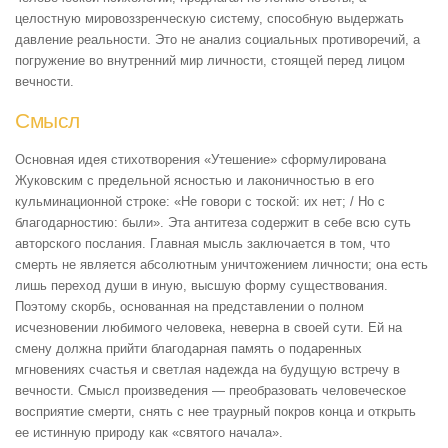
целостную мировоззренческую систему, способную выдержать
давление реальности. Это не анализ социальных противоречий, а
погружение во внутренний мир личности, стоящей перед лицом
вечности.
Смысл
Основная идея стихотворения «Утешение» сформулирована
Жуковским с предельной ясностью и лаконичностью в его
кульминационной строке: «Не говори с тоской: их нет; / Но с
благодарностию: были». Эта антитеза содержит в себе всю суть
авторского послания. Главная мысль заключается в том, что
смерть не является абсолютным уничтожением личности; она есть
лишь переход души в иную, высшую форму существования.
Поэтому скорбь, основанная на представлении о полном
исчезновении любимого человека, неверна в своей сути. Ей на
смену должна прийти благодарная память о подаренных
мгновениях счастья и светлая надежда на будущую встречу в
вечности. Смысл произведения — преобразовать человеческое
восприятие смерти, снять с нее траурный покров конца и открыть
ее истинную природу как «святого начала».