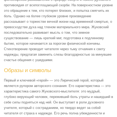
противоядия от всепоглощающей скорби. На поверхностном уровне
это обращение к тем, кто потерял близких, и попытка смягчить их
боль. Однако на более глубоком уровне произведение
рассказывает о торжестве вечной жизни над временной смертью, о
превосходстве духа над тленом материального мира. Жуковский
последовательно развивает мысль о том, что земное
существование — лишь краткий миг, подготовка к подлинному
бытию, которое начинается за порогом физической кончины.
Стихотворение проводит читателя через тьму отчаяния к свету
надежды, предлагая заменить слезы благодарностью за минувшее
счастье общения с ушедшими.
Образы и символы
Первый и ключевой «герой» — это Лирический герой, который
является рупором авторского сознания. Его характеристика — это
характеристика самого Жуковского-мыслителя: это мудрый,
глубоко верующий человек, переживший боль утраты и нашедший в
себе силы подняться над ней. Он выступает в роли духовного
учителя, который с состраданием, но твердо ведет за собой
читателя от страха к надежде. Его речь полна убежденности и