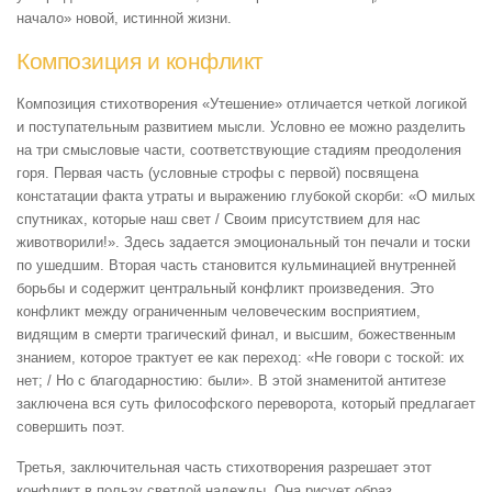
начало» новой, истинной жизни.
Композиция и конфликт
Композиция стихотворения «Утешение» отличается четкой логикой
и поступательным развитием мысли. Условно ее можно разделить
на три смысловые части, соответствующие стадиям преодоления
горя. Первая часть (условные строфы с первой) посвящена
констатации факта утраты и выражению глубокой скорби: «О милых
спутниках, которые наш свет / Своим присутствием для нас
животворили!». Здесь задается эмоциональный тон печали и тоски
по ушедшим. Вторая часть становится кульминацией внутренней
борьбы и содержит центральный конфликт произведения. Это
конфликт между ограниченным человеческим восприятием,
видящим в смерти трагический финал, и высшим, божественным
знанием, которое трактует ее как переход: «Не говори с тоской: их
нет; / Но с благодарностию: были». В этой знаменитой антитезе
заключена вся суть философского переворота, который предлагает
совершить поэт.
Третья, заключительная часть стихотворения разрешает этот
конфликт в пользу светлой надежды. Она рисует образ