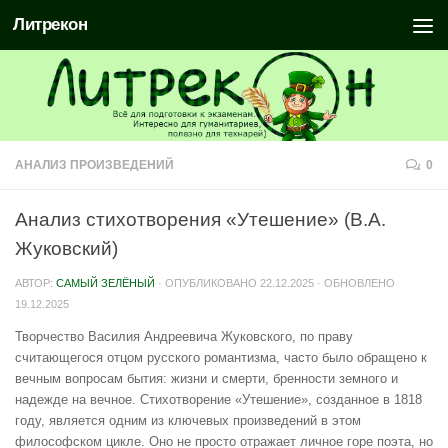
Литрекон
АНАЛИЗ ПРОИЗВЕДЕНИЙ
0
Анализ стихотворения «Утешение» (В.А.
Жуковский)
АВТОР:
САМЫЙ ЗЕЛЁНЫЙ
· ОПУБЛИКОВАНО
22.12.2025
· ОБНОВЛЕНО
19.12.2025
Творчество Василия Андреевича Жуковского, по праву
считающегося отцом русского романтизма, часто было обращено к
вечным вопросам бытия: жизни и смерти, бренности земного и
надежде на вечное. Стихотворение «Утешение», созданное в 1818
году, является одним из ключевых произведений в этом
философском цикле. Оно не просто отражает личное горе поэта, но