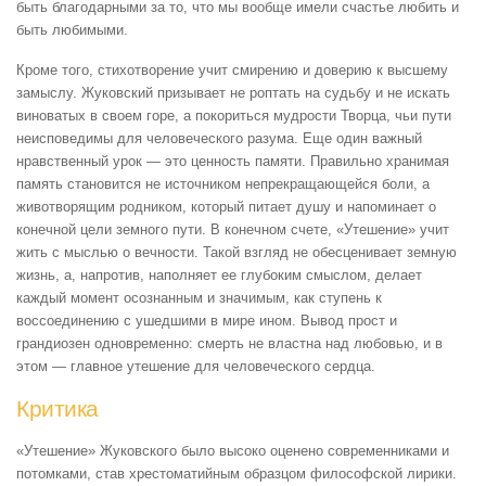
быть благодарными за то, что мы вообще имели счастье любить и
быть любимыми.
Кроме того, стихотворение учит смирению и доверию к высшему
замыслу. Жуковский призывает не роптать на судьбу и не искать
виноватых в своем горе, а покориться мудрости Творца, чьи пути
неисповедимы для человеческого разума. Еще один важный
нравственный урок — это ценность памяти. Правильно хранимая
память становится не источником непрекращающейся боли, а
животворящим родником, который питает душу и напоминает о
конечной цели земного пути. В конечном счете, «Утешение» учит
жить с мыслью о вечности. Такой взгляд не обесценивает земную
жизнь, а, напротив, наполняет ее глубоким смыслом, делает
каждый момент осознанным и значимым, как ступень к
воссоединению с ушедшими в мире ином. Вывод прост и
грандиозен одновременно: смерть не властна над любовью, и в
этом — главное утешение для человеческого сердца.
Критика
«Утешение» Жуковского было высоко оценено современниками и
потомками, став хрестоматийным образцом философской лирики.