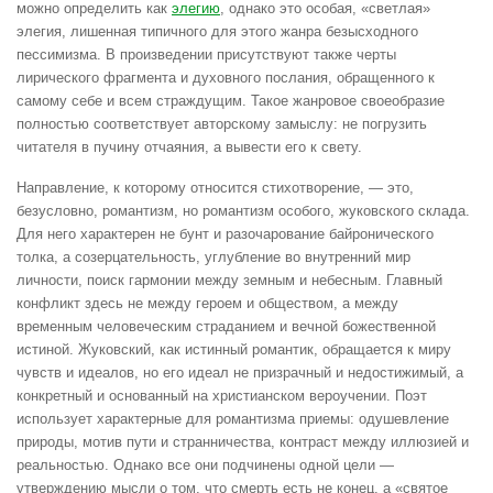
можно определить как
элегию
, однако это особая, «светлая»
элегия, лишенная типичного для этого жанра безысходного
пессимизма. В произведении присутствуют также черты
лирического фрагмента и духовного послания, обращенного к
самому себе и всем страждущим. Такое жанровое своеобразие
полностью соответствует авторскому замыслу: не погрузить
читателя в пучину отчаяния, а вывести его к свету.
Направление, к которому относится стихотворение, — это,
безусловно, романтизм, но романтизм особого, жуковского склада.
Для него характерен не бунт и разочарование байронического
толка, а созерцательность, углубление во внутренний мир
личности, поиск гармонии между земным и небесным. Главный
конфликт здесь не между героем и обществом, а между
временным человеческим страданием и вечной божественной
истиной. Жуковский, как истинный романтик, обращается к миру
чувств и идеалов, но его идеал не призрачный и недостижимый, а
конкретный и основанный на христианском вероучении. Поэт
использует характерные для романтизма приемы: одушевление
природы, мотив пути и странничества, контраст между иллюзией и
реальностью. Однако все они подчинены одной цели —
утверждению мысли о том, что смерть есть не конец, а «святое