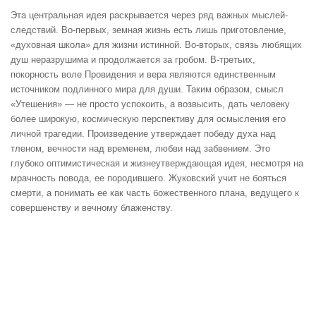
Эта центральная идея раскрывается через ряд важных мыслей-
следствий. Во-первых, земная жизнь есть лишь приготовление,
«духовная школа» для жизни истинной. Во-вторых, связь любящих
душ неразрушима и продолжается за гробом. В-третьих,
покорность воле Провидения и вера являются единственным
источником подлинного мира для души. Таким образом, смысл
«Утешения» — не просто успокоить, а возвысить, дать человеку
более широкую, космическую перспективу для осмысления его
личной трагедии. Произведение утверждает победу духа над
тленом, вечности над временем, любви над забвением. Это
глубоко оптимистическая и жизнеутверждающая идея, несмотря на
мрачность повода, ее породившего. Жуковский учит не бояться
смерти, а понимать ее как часть божественного плана, ведущего к
совершенству и вечному блаженству.