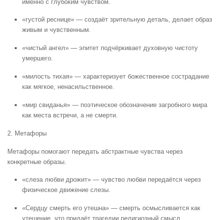
именно с глубоким чувством.
«густой реснице» — создаёт зрительную деталь, делает образ
живым и чувственным.
«чистый ангел» — эпитет подчёркивает духовную чистоту
умершего.
«милость тихая» — характеризует божественное сострадание
как мягкое, ненасильственное.
«мир свиданья» — поэтическое обозначение загробного мира
как места встречи, а не смерти.
2. Метафоры
Метафоры помогают передать абстрактные чувства через
конкретные образы.
«слеза любви дрожит» — чувство любви передаётся через
физическое движение слезы.
«Сердцу смерть его утешна» — смерть осмысливается как
утешение, что придаёт трагедии религиозный смысл.