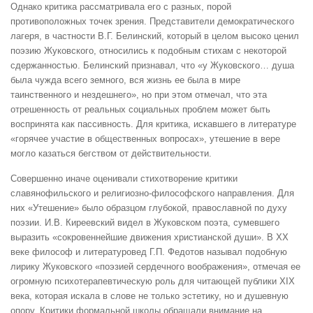
Однако критика рассматривала его с разных, порой
противоположных точек зрения. Представители демократического
лагеря, в частности В.Г. Белинский, который в целом высоко ценил
поэзию Жуковского, относились к подобным стихам с некоторой
сдержанностью. Белинский признавал, что «у Жуковского… душа
была чужда всего земного, вся жизнь ее была в мире
таинственного и нездешнего», но при этом отмечал, что эта
отрешенность от реальных социальных проблем может быть
воспринята как пассивность. Для критика, искавшего в литературе
«горячее участие в общественных вопросах», утешение в вере
могло казаться бегством от действительности.
Совершенно иначе оценивали стихотворение критики
славянофильского и религиозно-философского направления. Для
них «Утешение» было образцом глубокой, православной по духу
поэзии. И.В. Киреевский видел в Жуковском поэта, сумевшего
выразить «сокровеннейшие движения христианской души». В XX
веке философ и литературовед Г.П. Федотов называл подобную
лирику Жуковского «поэзией сердечного воображения», отмечая ее
огромную психотерапевтическую роль для читающей публики XIX
века, которая искала в слове не только эстетику, но и душевную
опору. Критики формальной школы обращали внимание на