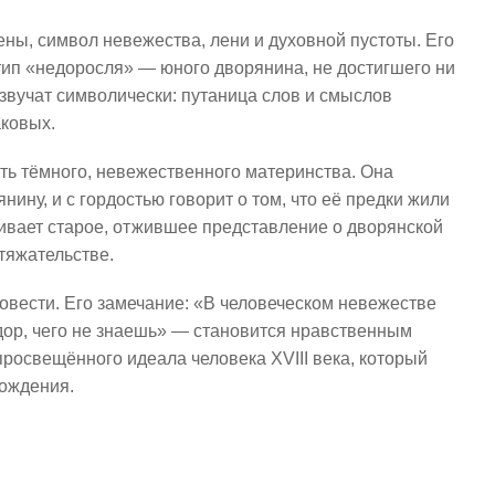
ны, символ невежества, лени и духовной пустоты. Его
ип «недоросля» — юного дворянина, не достигшего ни
 звучат символически: путаница слов и смыслов
ковых.
ть тёмного, невежественного материнства. Она
нину, и с гордостью говорит о том, что её предки жили
еивает старое, отжившее представление о дворянской
тяжательстве.
совести. Его замечание: «В человеческом невежестве
здор, чего не знаешь» — становится нравственным
росвещённого идеала человека XVIII века, который
ождения.