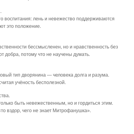
.
о воспитания: лень и невежество поддерживаются
яют это положение.
авственности бессмысленен, но и нравственность без
т добра, потому что не научены думать.
овый тип дворянина — человека долга и разума.
считая учёность бесполезной.
тва.
только быть невежественным, но и гордиться этим.
то вздор, чего не знает Митрофанушка».