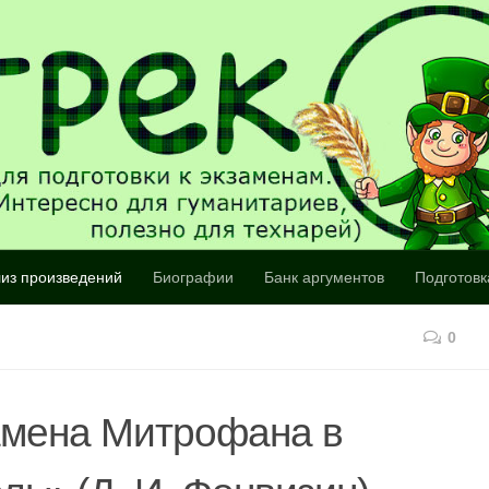
из произведений
Биографии
Банк аргументов
Подготовк
0
амена Митрофана в