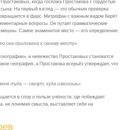
Простаковых, когда госпожа Простакова с гордостью
 сына. На первый взгляд — это обычная проверка
превращается в фарс. Митрофан с важным видом берёт
 элементарные вопросы. Он путает грамматические
 смешны. Самое знаменитое место — его определение:
то она приложена к своему месту».
«географии», и невежество Простаковых становится
акое география, а Простакова всерьёз утверждает, что
меня туда — свезут, куда изволишь».
ается в спор о пользе учёности, где побеждает
а, не понимая смысла, выставляет себя на
оев