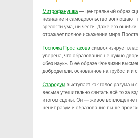
Митрофанушка
— центральный образ сце
незнание и самодовольство воплощают т
зрелости ума, ни чести. Даже его ошибки
отражает полное искажение мира Проста
Госпожа Простакова
символизирует влас
уверена, что образование не нужно дворя
«без наук». В её образе Фонвизин высм
добродетели, основанное на грубости и с
Стародум
выступает как голос разума и 
весьма утешительно считать всё то за в
итогом сцены. Он — живое воплощение п
ценит разум и образование выше происх