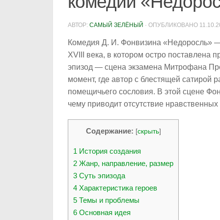
комедии «Недоросл
АВТОР:
САМЫЙ ЗЕЛЁНЫЙ
· ОПУБЛИКОВАНО
11.10.
Комедия Д. И. Фонвизина «Недоросль» —
XVIII века, в котором остро поставлена
эпизод — сцена экзамена Митрофана Про
момент, где автор с блестящей сатирой 
помещичьего сословия. В этой сцене Фон
чему приводит отсутствие нравственных 
Содержание:
[
скрыть
]
1
История создания
2
Жанр, направление, размер
3
Суть эпизода
4
Характеристика героев
5
Темы и проблемы
6
Основная идея