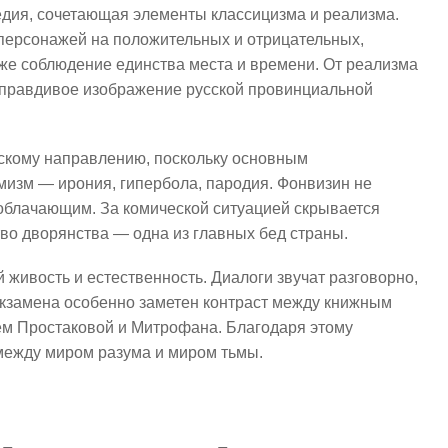
дия, сочетающая элементы классицизма и реализма.
 персонажей на положительных и отрицательных,
кже соблюдение единства места и времени. От реализма
 правдивое изображение русской провинциальной
скому направлению, поскольку основным
изм — ирония, гипербола, пародия. Фонвизин не
зоблачающим. За комической ситуацией скрывается
во дворянства — одна из главных бед страны.
 живость и естественность. Диалоги звучат разговорно,
 экзамена особенно заметен контраст между книжным
ем Простаковой и Митрофана. Благодаря этому
 между миром разума и миром тьмы.