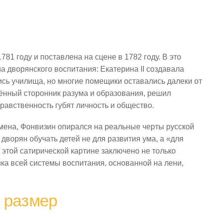
781 году и поставлена на сцене в 1782 году. В это
а дворянского воспитания: Екатерина II создавала
ись училища, но многие помещики оставались далеки от
ённый сторонник разума и образования, решил
нравственность губят личность и общество.
мена, Фонвизин опирался на реальные черты русской
дворян обучать детей не для развития ума, а «для
этой сатирической картине заключено не только
ика всей системы воспитания, основанной на лени,
 размер