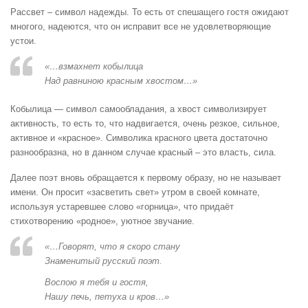
Рассвет – символ надежды. То есть от спешащего гостя ожидают
многого, надеются, что он исправит все не удовлетворяющие
устои.
«…взмахнет кобылица
Над равниною красным хвостом…»
Кобылица — символ самообладания, а хвост символизирует
активность, то есть то, что надвигается, очень резкое, сильное,
активное и «красное». Символика красного цвета достаточно
разнообразна, но в данном случае красный – это власть, сила.
Далее поэт вновь обращается к первому образу, но не называет
имени. Он просит «засветить свет» утром в своей комнате,
используя устаревшее слово «горница», что придаёт
стихотворению «родное», уютное звучание.
«…Говорят, что я скоро стану
Знаменитый русский поэт.
Воспою я тебя и гостя,
Нашу печь, петуха и кров…»