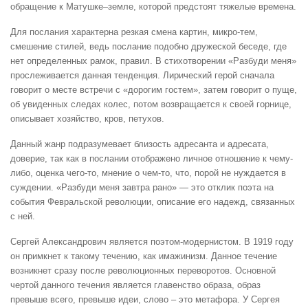
обращение к Матушке–земле, которой предстоят тяжелые времена.
Для послания характерна резкая смена картин, микро-тем,
смешение стилей, ведь послание подобно дружеской беседе, где
нет определенных рамок, правил. В стихотворении «Разбуди меня»
прослеживается данная тенденция. Лирический герой сначала
говорит о месте встречи с «дорогим гостем», затем говорит о пуще,
об увиденных следах колес, потом возвращается к своей горнице,
описывает хозяйство, кров, петухов.
Данный жанр подразумевает близость адресанта и адресата,
доверие, так как в послании отображено личное отношение к чему-
либо, оценка чего-то, мнение о чем-то, что, порой не нуждается в
суждении. «Разбуди меня завтра рано» — это отклик поэта на
события Февральской революции, описание его надежд, связанных
с ней.
Сергей Александрович является поэтом-модернистом. В 1919 году
он примкнет к такому течению, как имажинизм. Данное течение
возникнет сразу после революционных переворотов. Основной
чертой данного течения является главенство образа, образ
превыше всего, превыше идеи, слово – это метафора. У Сергея