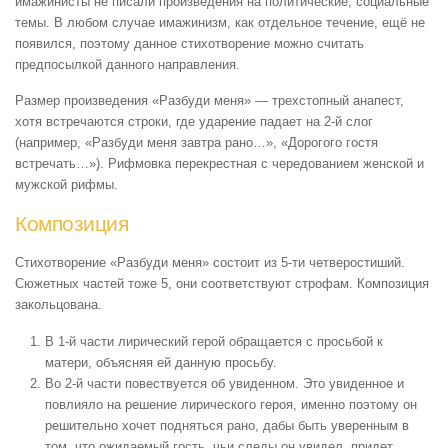
имажинисты не писали произведения на политические, социальные
темы. В любом случае имажинизм, как отдельное течение, ещё не
появился, поэтому данное стихотворение можно считать
предпосылкой данного направления.
Размер произведения «Разбуди меня» — трехстопный анапест,
хотя встречаются строки, где ударение падает на 2-й слог
(например, «Разбуди меня завтра рано…», «Дорогого гостя
встречать…»). Рифмовка перекрестная с чередованием женской и
мужской рифмы.
Композиция
Стихотворение «Разбуди меня» состоит из 5-ти четверостиший.
Сюжетных частей тоже 5, они соответствуют строфам. Композиция
закольцована.
В 1-й части лирический герой обращается с просьбой к
матери, объясняя ей данную просьбу.
Во 2-й части повествуется об увиденном. Это увиденное и
повлияло на решение лирического героя, именно поэтому он
решительно хочет подняться рано, дабы быть уверенным в
том, что ожидаемый гость, чьи следы он увидел, придет