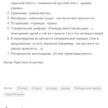
«красный хвост», «знаменитый русский поэт», «рыжие
коровы».
Сравнение: «шапка-месяц».
Метафоры: «облачная куща», «на песни мои прольется».
Устаревшее: «горница», «кров».
Строфическая анафора: «Разбуди меня завтра рано…»
(повторение одной и той же строки в 1-м и 4-м четверостишии)
В произведении встречается неправильный порядок слов в
предложении, то есть инверсия (например, «на рассвете он
завтра промчится…»).
Риторическое восклицание: «О моя терпеливая мать!».
Автор: Кристина Асаулова
Метки:
10 класс
9 класс
по плану
разбор
Разбуди меня завтра
Сергей Есенин