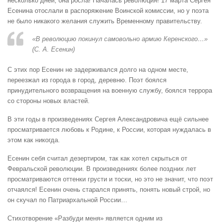
несколько дней, она росла! Началась революция! 17 марта Сергея
Есенина отослали в распоряжение Воинской комиссии, но у поэта
не было никакого желания служить Временному правительству.
«В революцию покинул самовольно армию Керенского…»
(С. А. Есенин)
С этих пор Есенин не задерживался долго на одном месте,
переезжал из города в город, деревню. Поэт боялся
принудительного возвращения на военную службу, боялся террора
со стороны новых властей.
В эти годы в произведениях Сергея Александровича ещё сильнее
просматривается любовь к Родине, к России, которая нуждалась в
этом как никогда.
Есенин себя считал дезертиром, так как хотел скрыться от
Февральской революции. В произведениях более поздних лет
просматриваются оттенки грусти и тоски, но это не значит, что поэт
отчаялся! Есенин очень старался принять, понять новый строй, но
он скучал по Патриархальной России…
Стихотворение «Разбуди меня» является одним из