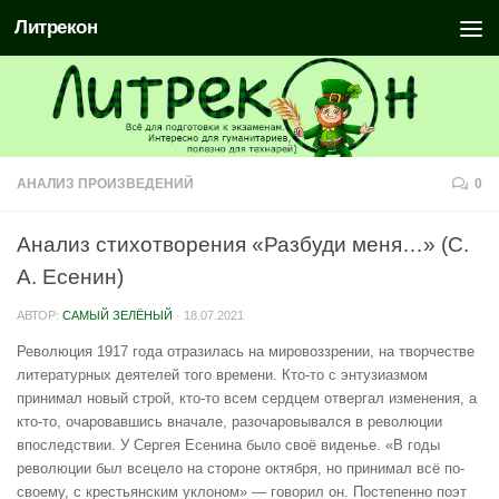
Литрекон
АНАЛИЗ ПРОИЗВЕДЕНИЙ
0
Анализ стихотворения «Разбуди меня…» (С.
А. Есенин)
АВТОР:
САМЫЙ ЗЕЛЁНЫЙ
·
18.07.2021
Революция 1917 года отразилась на мировоззрении, на творчестве
литературных деятелей того времени. Кто-то с энтузиазмом
принимал новый строй, кто-то всем сердцем отвергал изменения, а
кто-то, очаровавшись вначале, разочаровывался в революции
впоследствии. У Сергея Есенина было своё виденье. «В годы
революции был всецело на стороне октября, но принимал всё по-
своему, с крестьянским уклоном» — говорил он. Постепенно поэт