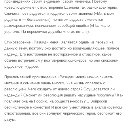
произведениях своим виденьем, своим мнением. Поэтому
«революционные» стихотворения Есенина так разнохарактерны.
Сначала поэт радуется и гордится своим званием («Мать моя
родина, я — большевик.»), но потом радость сменяется
разочарованием, пониманием всеобщей ошибки («Нас мало
уцелело. На перекличке дружбы многих нет…»).
Стихотворение «Разбуди меня» является одним из первых на
данную тему, поэтому оно достаточно воодушевляющее, полное
надежд. Его настроение не восторженное и страстное, какое
обычно встречается у поэтов-революционеров, но оно спокойно-
радостное, мудрое.
Проблематикой произведения «Разбуди меня» можно считать
метания и сомнения очень многих, чья жизнь сплелась с
революцией. Чего ожидать от нового строя? Осуществятся ли
надежды? Сможет ли революция решить насущные проблемы? Как
повлияет она на Россию, на общественность?… Вопросов
бесчисленное множество! И все они уместились в анализируемом
стихотворении, все они волнуют лирического героя, беспокоят его
разум.