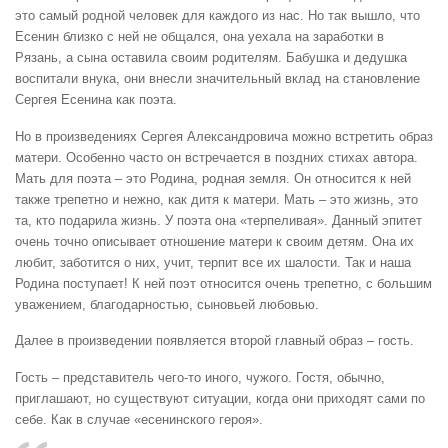
это самый родной человек для каждого из нас. Но так вышло, что
Есенин близко с ней не общался, она уехала на заработки в
Рязань, а сына оставила своим родителям. Бабушка и дедушка
воспитали внука, они внесли значительный вклад на становление
Сергея Есенина как поэта.
Но в произведениях Сергея Александровича можно встретить образ
матери. Особенно часто он встречается в поздних стихах автора.
Мать для поэта – это Родина, родная земля. Он относится к ней
также трепетно и нежно, как дитя к матери. Мать – это жизнь, это
та, кто подарила жизнь. У поэта она «терпеливая». Данный эпитет
очень точно описывает отношение матери к своим детям. Она их
любит, заботится о них, учит, терпит все их шалости. Так и наша
Родина поступает! К ней поэт относится очень трепетно, с большим
уважением, благодарностью, сыновьей любовью.
Далее в произведении появляется второй главный образ – гость.
Гость – представитель чего-то иного, чужого. Гостя, обычно,
приглашают, но существуют ситуации, когда они приходят сами по
себе. Как в случае «есенинского героя».