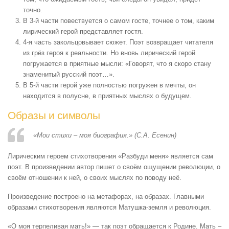
точно.
В 3-й части повествуется о самом госте, точнее о том, каким
лирический герой представляет гостя.
4-я часть закольцовывает сюжет. Поэт возвращает читателя
из грёз героя к реальности. Но вновь лирический герой
погружается в приятные мысли: «Говорят, что я скоро стану
знаменитый русский поэт…».
В 5-й части герой уже полностью погружен в мечты, он
находится в полусне, в приятных мыслях о будущем.
Образы и символы
«Мои стихи – моя биография.» (С.А. Есенин)
Лирическим героем стихотворения «Разбуди меня» является сам
поэт. В произведении автор пишет о своём ощущении революции, о
своём отношении к ней, о своих мыслях по поводу неё.
Произведение построено на метафорах, на образах. Главными
образами стихотворения являются Матушка-земля и революция.
«О моя терпеливая мать!» — так поэт обращается к Родине. Мать –