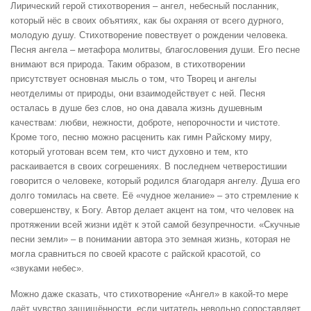
Лирический герой стихотворения – ангел, небесный посланник,
который нёс в своих объятиях, как бы охраняя от всего дурного,
молодую душу. Стихотворение повествует о рождении человека.
Песня ангела – метафора молитвы, благословения души. Его песне
внимают вся природа. Таким образом, в стихотворении
присутствует основная мысль о том, что Творец и ангелы
неотделимы от природы, они взаимодействует с ней. Песня
осталась в душе без слов, но она давала жизнь душевным
качествам: любви, нежности, доброте, непорочности и чистоте.
Кроме того, песню можно расценить как гимн Райскому миру,
который уготован всем тем, кто чист духовно и тем, кто
раскаивается в своих согрешениях. В последнем четверостишии
говорится о человеке, который родился благодаря ангелу. Душа его
долго томилась на свете. Её «чудное желание» – это стремление к
совершенству, к Богу. Автор делает акцент на том, что человек на
протяжении всей жизни идёт к этой самой безупречности. «Скучные
песни земли» – в понимании автора это земная жизнь, которая не
могла сравниться по своей красоте с райской красотой, со
«звуками небес».
Можно даже сказать, что стихотворение «Ангел» в какой-то мере
даёт чувство защищённости, если читатель невольно сопоставляет