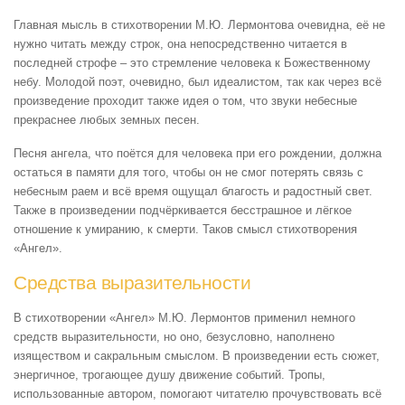
Главная мысль в стихотворении М.Ю. Лермонтова очевидна, её не
нужно читать между строк, она непосредственно читается в
последней строфе – это стремление человека к Божественному
небу. Молодой поэт, очевидно, был идеалистом, так как через всё
произведение проходит также идея о том, что звуки небесные
прекраснее любых земных песен.
Песня ангела, что поётся для человека при его рождении, должна
остаться в памяти для того, чтобы он не смог потерять связь с
небесным раем и всё время ощущал благость и радостный свет.
Также в произведении подчёркивается бесстрашное и лёгкое
отношение к умиранию, к смерти. Таков смысл стихотворения
«Ангел».
Средства выразительности
В стихотворении «Ангел» М.Ю. Лермонтов применил немного
средств выразительности, но оно, безусловно, наполнено
изяществом и сакральным смыслом. В произведении есть сюжет,
энергичное, трогающее душу движение событий. Тропы,
использованные автором, помогают читателю прочувствовать всё