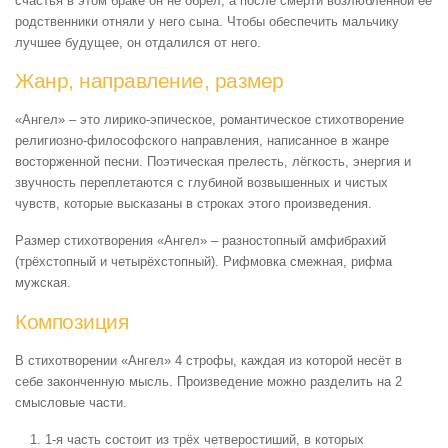
счастья в этом браке он не обрел, а после смерти возлюбленной ее
родственники отняли у него сына. Чтобы обеспечить мальчику
лучшее будущее, он отдалился от него.
Жанр, направление, размер
«Ангел» – это лирико-эпическое, романтическое стихотворение
религиозно-философского направления, написанное в жанре
восторженной песни. Поэтическая прелесть, лёгкость, энергия и
звучность переплетаются с глубиной возвышенных и чистых
чувств, которые высказаны в строках этого произведения.
Размер стихотворения «Ангел» – разностопный амфибрахий
(трёхстопный и четырёхстопный). Рифмовка смежная, рифма
мужская.
Композиция
В стихотворении «Ангел» 4 строфы, каждая из которой несёт в
себе законченную мысль. Произведение можно разделить на 2
смысловые части.
1-я часть состоит из трёх четверостиший, в которых