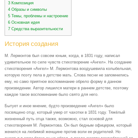
3
Композиция
4
Образы и символы
5
Темы, проблемы и настроение
6
Основная идея
7
Средства выразительности
История создания
М. Лермонтов был совсем юным, когда, в 1831 году, написал
удивительное по силе чувств стихотворение «Ангел». На создание
стихотворения «Ангел» М. Лермонтова воодушевила колыбельная,
которую поэту пела в детстве мать. Слова песни не запомнились
ему, но само приятное воспоминание обрело форму в данном
произведении. Автор лишился матери в раннем детстве, поэтому
каждое такое воспоминание было свято для него.
Бытует и иное мнение, будто произведение «Ангел» было
посвящено отцу, который умер от чахотки в 1831 году. Тяжёлый
жизненный путь отца также, возможно, стал основой для
стихотворения М. Лермонтова. Он был бедным офицером, который
женился на любимой женщине против воли ее родителей. Но