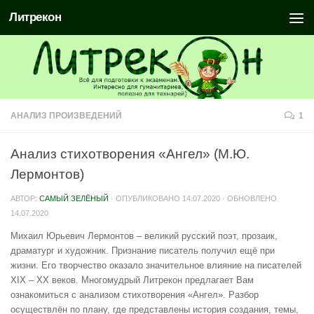
Литрекон
АНАЛИЗ ПРОИЗВЕДЕНИЙ
1
Анализ стихотворения «Ангел» (М.Ю.
Лермонтов)
АВТОР:
САМЫЙ ЗЕЛЁНЫЙ
· ОПУБЛИКОВАНО
14.07.2020
· ОБНОВЛЕНО
14.07.2020
Михаил Юрьевич Лермонтов – великий русский поэт, прозаик,
драматург и художник. Признание писатель получил ещё при
жизни. Его творчество оказало значительное влияние на писателей
XIX – XX веков. Многомудрый Литрекон предлагает Вам
ознакомиться с анализом стихотворения «Ангел». Разбор
осуществлён по плану, где представлены история создания, темы,