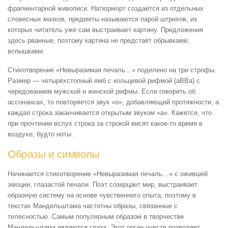
фрагментарной живописи. Натюрморт создаётся из отдельных
словесных мазков, предметы называются парой штрихов, из
которых читатель уже сам выстраивает картину. Предложения
здесь рванные, поэтому картина не предстаёт обрывками,
вспышками.
Стихотворение «Невыразимая печаль…» поделено на три строфы.
Размер — четырёхстопный ямб с кольцевой рифмой (aBBa) с
чередованием мужской и женской рифмы. Если говорить об
ассонансах, то повторяется звук «о», добавляющий протяжности, а
каждая строка заканчивается открытым звуком «а». Кажется, что
при прочтении вслух строка за строкой висят какое-то время в
воздухе, будто ноты.
Образы и символы
Начинается стихотворение «Невыразимая печаль…» с ожившей
эмоции, глазастой печали. Поэт созерцает мир, выстраивает
образную систему на основе чувственного опыта, поэтому в
текстах Мандельштама частотны образы, связанные с
телесностью. Самым популярным образом в творчестве
Мандельштама являются глаза. Этот орган чувств позволяет