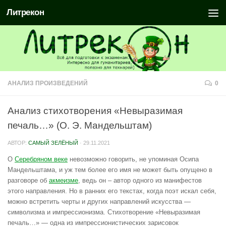
Литрекон
АНАЛИЗ ПРОИЗВЕДЕНИЙ
0
Анализ стихотворения «Невыразимая
печаль…» (О. Э. Мандельштам)
АВТОР:
САМЫЙ ЗЕЛЁНЫЙ
·
29.11.2021
О
Серебряном веке
невозможно говорить, не упоминая Осипа
Мандельштама, и уж тем более его имя не может быть опущено в
разговоре об
акмеизме
, ведь он – автор одного из манифестов
этого направления. Но в ранних его текстах, когда поэт искал себя,
можно встретить черты и других направлений искусства —
символизма и импрессионизма. Стихотворение «Невыразимая
печаль…» — одна из импрессионистических зарисовок