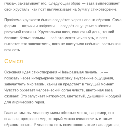
глаза», захватывает его. Следующий образ — ваза выплёскивает
свой хрусталь, как поэт выплёскивает на бумагу стихотворение.
Проблема хрупкости бытия создаётся через наплыв образов. Сама
форма — штрихи и наброски — создаёт ощущение зыбкости
рисуемой картины. Хрустальная ваза, солнечный день, тонкий
бисквит, белые пальцы — всё это может исчезнуть, и поэт
пытается это запечатлеть, пока не наступило небытие, застывшая
вечность.
Смысл
Основная идея стихотворения «Невыразимая печаль…» —
показать через интерьерную зарисовку внутренние ощущения,
запечатлеть мир таким, каким он предстаёт в текущий момент.
Чувство обретает человеческий орган чувств, цветочная ваза
оживает. Это запускает натюрморт, цветастый, дышащий и родной
для лирического героя.
Главная мысль: человеку милы обжитые места, например, его
спальня; прекрасен мир, который можно очеловечить и таким
образом понять. У человека есть возможность этим насладиться,