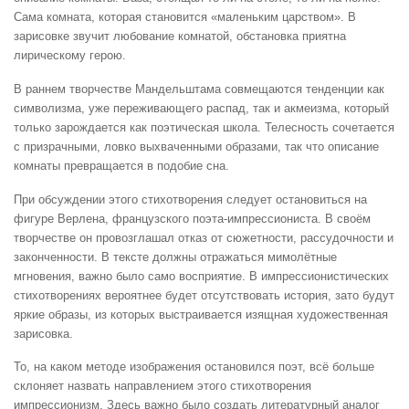
Сама комната, которая становится «маленьким царством». В
зарисовке звучит любование комнатой, обстановка приятна
лирическому герою.
В раннем творчестве Мандельштама совмещаются тенденции как
символизма, уже переживающего распад, так и акмеизма, который
только зарождается как поэтическая школа. Телесность сочетается
с призрачными, ловко выхваченными образами, так что описание
комнаты превращается в подобие сна.
При обсуждении этого стихотворения следует остановиться на
фигуре Верлена, французского поэта-импрессиониста. В своём
творчестве он провозглашал отказ от сюжетности, рассудочности и
законченности. В тексте должны отражаться мимолётные
мгновения, важно было само восприятие. В импрессионистических
стихотворениях вероятнее будет отсутствовать история, зато будут
яркие образы, из которых выстраивается изящная художественная
зарисовка.
То, на каком методе изображения остановился поэт, всё больше
склоняет назвать направлением этого стихотворения
импрессионизм. Здесь важно было создать литературный аналог