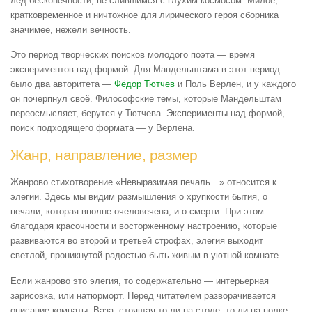
лёд бесконечности, не слившимся с глухим космосом. Милое,
кратковременное и ничтожное для лирического героя сборника
значимее, нежели вечность.
Это период творческих поисков молодого поэта — время
экспериментов над формой. Для Мандельштама в этот период
было два авторитета —
Фёдор Тютчев
и Поль Верлен, и у каждого
он почерпнул своё. Философские темы, которые Мандельштам
переосмысляет, берутся у Тютчева. Эксперименты над формой,
поиск подходящего формата — у Верлена.
Жанр, направление, размер
Жанрово стихотворение «Невыразимая печаль…» относится к
элегии. Здесь мы видим размышления о хрупкости бытия, о
печали, которая вполне очеловечена, и о смерти. При этом
благодаря красочности и восторженному настроению, которые
развиваются во второй и третьей строфах, элегия выходит
светлой, проникнутой радостью быть живым в уютной комнате.
Если жанрово это элегия, то содержательно — интерьерная
зарисовка, или натюрморт. Перед читателем разворачивается
описание комнаты. Ваза, стоящая то ли на столе, то ли на полке.