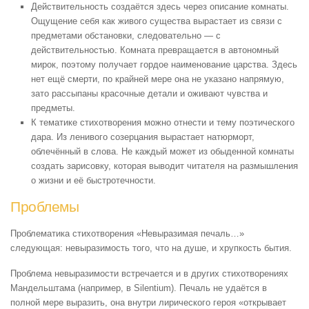
Действительность создаётся здесь через описание комнаты.
Ощущение себя как живого существа вырастает из связи с
предметами обстановки, следовательно — с
действительностью. Комната превращается в автономный
мирок, поэтому получает гордое наименование царства. Здесь
нет ещё смерти, по крайней мере она не указано напрямую,
зато рассыпаны красочные детали и оживают чувства и
предметы.
К тематике стихотворения можно отнести и тему поэтического
дара. Из ленивого созерцания вырастает натюрморт,
облечённый в слова. Не каждый может из обыденной комнаты
создать зарисовку, которая выводит читателя на размышления
о жизни и её быстротечности.
Проблемы
Проблематика стихотворения «Невыразимая печаль…»
следующая: невыразимость того, что на душе, и хрупкость бытия.
Проблема невыразимости встречается и в других стихотворениях
Мандельштама (например, в Silentium). Печаль не удаётся в
полной мере выразить, она внутри лирического героя «открывает