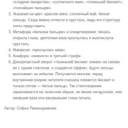
«сладкое лекарство», «солнечного мая», «тоненький бисквит»,
«тончайших пальцев».
Указания на цвет: красное вино, солнечный май, белые
пальцы. Сюда можно отнести и хрусталь, ведь его структуру
легко представить.
Метафора «белизна пальцев» и олицетворения: печаль
открыла глаза, цветочная ваза проснулась и выплеснула
хрусталь.
Инверсия: «проснулась ваза».
Анафора: «немного» в третьей строфе.
Деепричастный оборот «тоненький бисквит ломая» не связан
ни с одним глаголом, и создаётся эффект, будто пальцы
выплывают из небытия. Получается монтаж: перед
внутренним взором читателя сначала ломается бисквит и
только потом — белые пальцы. Так стихотворение
заканчивается на телесном образе, не менее загадочном, чем
ожившая ваза или раскрывшая глаза печаль.
Автор: Софья Панихидникова