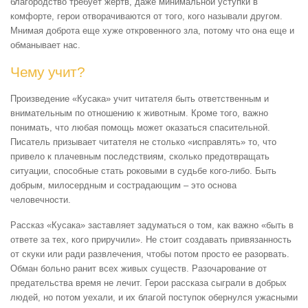
благородство требует жертв, даже минимальной уступки в
комфорте, герои отворачиваются от того, кого называли другом.
Мнимая доброта еще хуже откровенного зла, потому что она еще и
обманывает нас.
Чему учит?
Произведение «Кусака» учит читателя быть ответственным и
внимательным по отношению к животным. Кроме того, важно
понимать, что любая помощь может оказаться спасительной.
Писатель призывает читателя не столько «исправлять» то, что
привело к плачевным последствиям, сколько предотвращать
ситуации, способные стать роковыми в судьбе кого-либо. Быть
добрым, милосердным и сострадающим – это основа
человечности.
Рассказ «Кусака» заставляет задуматься о том, как важно «быть в
ответе за тех, кого приручили». Не стоит создавать привязанность
от скуки или ради развлечения, чтобы потом просто ее разорвать.
Обман больно ранит всех живых существ. Разочарование от
предательства время не лечит. Герои рассказа сыграли в добрых
людей, но потом уехали, и их благой поступок обернулся ужасными