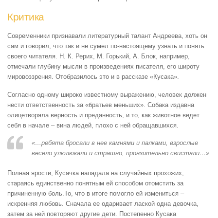
Критика
Современники признавали литературный талант Андреева, хоть он
сам и говорил, что так и не сумел по-настоящему узнать и понять
своего читателя. Н. К. Рерих, М. Горький, А. Блок, например,
отмечали глубину мысли в произведениях писателя, его широту
мировоззрения. Отобразилось это и в рассказе «Кусака».
Согласно одному широко известному выражению, человек должен
нести ответственность за «братьев меньших». Собака издавна
олицетворяла верность и преданность, и то, как животное ведет
себя в начале – вина людей, плохо с ней обращавшихся.
«…ребята бросали в нее камнями и палками, взрослые
весело улюлюкали и страшно, пронзительно свистали…»
Полная ярости, Кусачка нападала на случайных прохожих,
стараясь единственно понятным ей способом отомстить за
причиненную боль.То, что в итоге помогло ей измениться –
искренняя любовь. Сначала ее одаривает лаской одна девочка,
затем за ней повторяют другие дети. Постепенно Кусака