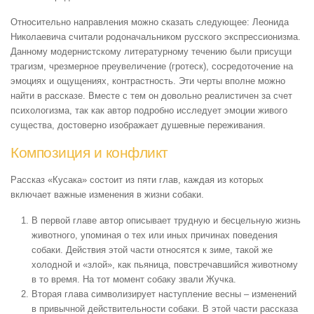
Относительно направления можно сказать следующее: Леонида
Николаевича считали родоначальником русского экспрессионизма.
Данному модернистскому литературному течению были присущи
трагизм, чрезмерное преувеличение (гротеск), сосредоточение на
эмоциях и ощущениях, контрастность. Эти черты вполне можно
найти в рассказе. Вместе с тем он довольно реалистичен за счет
психологизма, так как автор подробно исследует эмоции живого
существа, достоверно изображает душевные переживания.
Композиция и конфликт
Рассказ «Кусака» состоит из пяти глав, каждая из которых
включает важные изменения в жизни собаки.
В первой главе автор описывает трудную и бесцельную жизнь
животного, упоминая о тех или иных причинах поведения
собаки. Действия этой части относятся к зиме, такой же
холодной и «злой», как пьяница, повстречавшийся животному
в то время. На тот момент собаку звали Жучка.
Вторая глава символизирует наступление весны – изменений
в привычной действительности собаки. В этой части рассказа