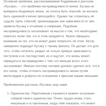
Основная проблема, рассматриваемая Андреевым в рассказе
«Кусака», – это проблема несправедливости жизни. Кусака не
выбирала бездомную жизнь, не хотела быть опасной, не желала
быть одинокой и вечно прячущейся. Однако так сложилась её
судьба. Цепь событий, произошедших вне зависимости от неё,
привела Кусаку к отчаянию и смирению. Подобная
несправедливость наталкивает на мысли о том, что необходимо
помогать всем тем, кто в этом нуждается. Нужно обращать
внимание на тех, кто не может даже попросить об этом. Автор
намеренно подводит Кусаку к такому финалу. Он делает это для
того, чтобы читатель увидел не только прямую зависимость
поступков и их последствий, но и ощутил, что жизнь может
обращаться несправедливо с тем, кто меньше всего этого
заслуживает. Именно поэтому человек должен сделать всё, что в
его силах, чтобы оттенить несправедливость жизни путём
милосердия и доброты по отношению к братьям нашим меньшим.
Проблематика рассказа «Кусака» еще шире:
Одиночество.
Переломным становится момент осознания
собакой своего одиночества. Очень трудно вновь стать
ненужным и оставленным, когда тебе показали, что может