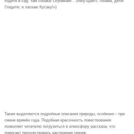
ходите в сад: там собака! Огромная!.. Злюу-щая!», «Мама, дети!
Глядите: я ласкаю Кусаку!»)
Также выделяются подробные описания природы, особенно – при
смене времён года. Подобная красочность повествования
позволяет читателю погрузиться в атмосферу рассказа, что
помогает прочувствовать настроения героев.