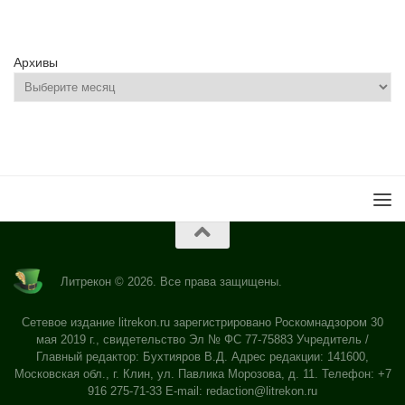
Архивы
Литрекон © 2026. Все права защищены.
Сетевое издание litrekon.ru зарегистрировано Роскомнадзором 30
мая 2019 г., свидетельство Эл № ФС 77-75883 Учредитель /
Главный редактор: Бухтияров В.Д. Адрес редакции: 141600,
Московская обл., г. Клин, ул. Павлика Морозова, д. 11. Телефон: +7
916 275-71-33 E-mail:
redaction@litrekon.ru