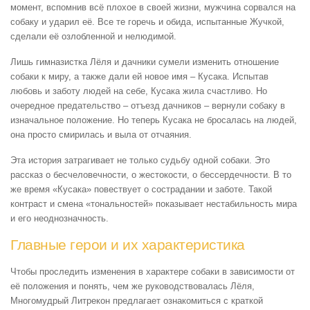
момент, вспомнив всё плохое в своей жизни, мужчина сорвался на
собаку и ударил её. Все те горечь и обида, испытанные Жучкой,
сделали её озлобленной и нелюдимой.
Лишь гимназистка Лёля и дачники сумели изменить отношение
собаки к миру, а также дали ей новое имя – Кусака. Испытав
любовь и заботу людей на себе, Кусака жила счастливо. Но
очередное предательство – отъезд дачников – вернули собаку в
изначальное положение. Но теперь Кусака не бросалась на людей,
она просто смирилась и выла от отчаяния.
Эта история затрагивает не только судьбу одной собаки. Это
рассказ о бесчеловечности, о жестокости, о бессердечности. В то
же время «Кусака» повествует о сострадании и заботе. Такой
контраст и смена «тональностей» показывает нестабильность мира
и его неоднозначность.
Главные герои и их характеристика
Чтобы проследить изменения в характере собаки в зависимости от
её положения и понять, чем же руководствовалась Лёля,
Многомудрый Литрекон предлагает ознакомиться с краткой