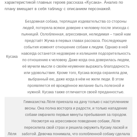
характеристикой главных героев рассказа «Кусака». Анализ по
плану вмещает в себя таблицу с описанием персонажей.
Бездомная собака, терпящая издевательства со стороны
людей, потеряла всякое доверие к человеку после эпизода с
пьяницей. Озлобленная, агрессивная, нелюдимая – такой нам
предстаёт Жучка в первых главах рассказа. Последующие
события изменят отношение собаки к людям. Однако в ней
навсегда останется недоверие и излишняя подозрительность
Кусака
по отношению к человеку. Даже когда она доверилась людям,
её мучили мысли о своём неумении выражать благодарность
или удовольствие. Кроме того, Кусака всегда охраняла дом,
выбранный ею, даже когда в нём не жили люди. В этом
проявляется её врождённое желание быть полезной и
нужной. Кусака также отличается своей преданностью.
Гимназистка Лёля приехала на дачу только с наступлением
весны. Она полна восторга и радости, и только нападение
собаки омрачило первые минуты пребывания за городом.
Несмотря на агрессивное поведение собаки, Лёля
пересилила свой страх и решила окружить Кусаку лаской и
Лёля
заботой. Девочка понимала, что озлобленной собаку сделала