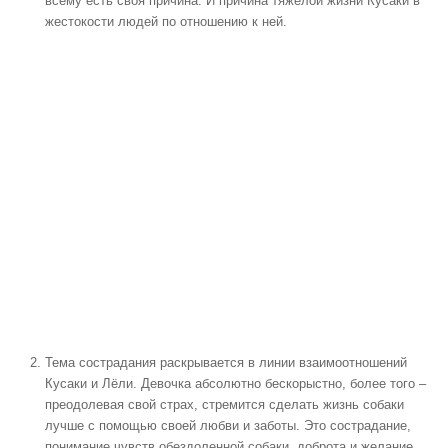
всему есть своя причина. И причина тяжёлой жизни Кусаки в
жестокости людей по отношению к ней.
Тема сострадания раскрывается в линии взаимоотношений
Кусаки и Лёли. Девочка абсолютно бескорыстно, более того –
преодолевая свой страх, стремится сделать жизнь собаки
лучше с помощью своей любви и заботы. Это сострадание,
понимание чувств обездоленной собаки, доброта и желание