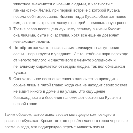
животное знакомится с новыми людьми, в частности с
гимназисткой Лёлей, при первой встрече с которой Кусака
повела себя агрессивно. Именно тогда Кусака обретает новое
имя, а также встречает ласку от людей – неиспытанную ранее.
Третья глава посвящена лучшему периоду в жизни Кусаки:
она любима, сыта и счастлива, хотя всё ещё не доверяет
незнакомым людям.
Четвёртая же часть рассказа символизирует наступление
осени – поры грусти и увядания. И эта нелёгкая пора перехода
от чего-то тёплого и счастливого к чему-то холодному и
печальному омрачается отъездом людей, так полюбившихся
Кусаке.
Окончательное осознание своего одиночества приходит к
собаке лишь в пятой главе: когда она не находит своих хозяев,
не видит никого в доме и на улице. Это ощущение
безысходности и бессилия напоминает состояние Кусаки в
первой главе.
Таким образом, автор использовал кольцевую композицию в
рассказе «Кусака». Кроме того, он провёл главного героя через все
времена года, что подчеркнуло переменчивость жизни.