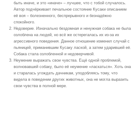
быть иначе, и это «иначе» – лучшее, что с тобой случалось.
Автор подчёркивает печальное состояние Кусаки описанием
её воя – болезненного, беспрерывного и безнадёжно
спокойного.
Недоверие
. Изначально бездомная и ненужная собака не была
озлоблена на людей, но всё же остерегалась их из-за их
агрессивного поведения. Данное отношение изменил случай с
пьяницей, приманившим Кусаку лаской, а затем ударившей её.
Собака стала озлобленной и недоверчивой.
Неумение выражать свои чувства.
Ещё одной проблемой,
волновавшей собаку, было её неумение «ласкаться». Хоть она
и старалась угождать дачникам, уподобляясь тому, что
видела в поведении других животных, она не могла выразить
свои чувства в полной мере.