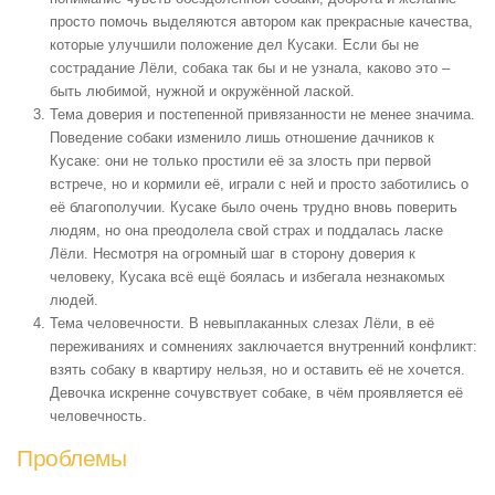
просто помочь выделяются автором как прекрасные качества,
которые улучшили положение дел Кусаки. Если бы не
сострадание Лёли, собака так бы и не узнала, каково это –
быть любимой, нужной и окружённой лаской.
Тема доверия и постепенной привязанности не менее значима.
Поведение собаки изменило лишь отношение дачников к
Кусаке: они не только простили её за злость при первой
встрече, но и кормили её, играли с ней и просто заботились о
её благополучии. Кусаке было очень трудно вновь поверить
людям, но она преодолела свой страх и поддалась ласке
Лёли. Несмотря на огромный шаг в сторону доверия к
человеку, Кусака всё ещё боялась и избегала незнакомых
людей.
Тема человечности. В невыплаканных слезах Лёли, в её
переживаниях и сомнениях заключается внутренний конфликт:
взять собаку в квартиру нельзя, но и оставить её не хочется.
Девочка искренне сочувствует собаке, в чём проявляется её
человечность.
Проблемы