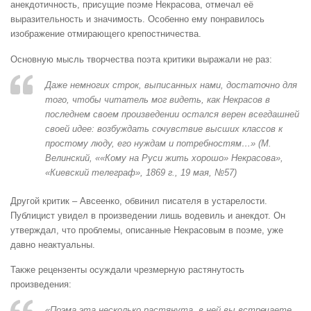
анекдотичность, присущие поэме Некрасова, отмечал её
выразительность и значимость. Особенно ему понравилось
изображение отмирающего крепостничества.
Основную мысль творчества поэта критики выражали не раз:
Даже немногих строк, выписанных нами, достаточно для
того, чтобы читатель мог видеть, как Некрасов в
последнем своем произведении остался верен всегдашней
своей идее: возбуждать сочувствие высших классов к
простому люду, его нуждам и потребностям…» (М.
Велинский, ««Кому на Руси жить хорошо» Некрасова»,
«Киевский телеграф», 1869 г., 19 мая, №57)
Другой критик – Авсеенко, обвинил писателя в устарелости.
Публицист увидел в произведении лишь водевиль и анекдот. Он
утверждал, что проблемы, описанные Некрасовым в поэме, уже
давно неактуальны.
Также рецензенты осуждали чрезмерную растянутость
произведения:
«Поэма эта несколько растянута, в ней вы встречаете