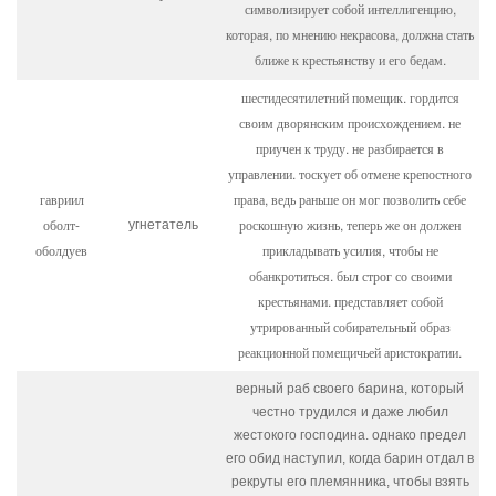
символизирует собой интеллигенцию,
которая, по мнению некрасова, должна стать
ближе к крестьянству и его бедам.
шестидесятилетний помещик. гордится
своим дворянским происхождением. не
приучен к труду. не разбирается в
управлении. тоскует об отмене крепостного
гавриил
права, ведь раньше он мог позволить себе
оболт-
роскошную жизнь, теперь же он должен
угнетатель
оболдуев
прикладывать усилия, чтобы не
обанкротиться. был строг со своими
крестьянами. представляет собой
утрированный собирательный образ
реакционной помещичьей аристократии.
верный раб своего барина, который
честно трудился и даже любил
жестокого господина. однако предел
его обид наступил, когда барин отдал в
рекруты его племянника, чтобы взять