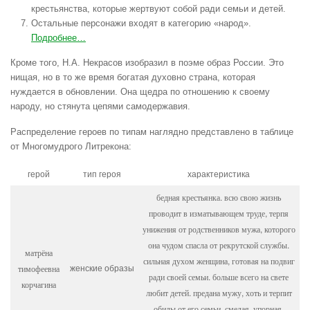
крестьянства, которые жертвуют собой ради семьи и детей.
Остальные персонажи входят в категорию «народ».
Подробнее…
Кроме того, Н.А. Некрасов изобразил в поэме образ России. Это
нищая, но в то же время богатая духовно страна, которая
нуждается в обновлении. Она щедра по отношению к своему
народу, но стянута цепями самодержавия.
Распределение героев по типам наглядно представлено в таблице
от Многомудрого Литрекона:
герой
тип героя
характеристика
бедная крестьянка. всю свою жизнь
проводит в изматывающем труде, терпя
унижения от родственников мужа, которого
она чудом спасла от рекрутской службы.
матрёна
сильная духом женщина, готовая на подвиг
тимофеевна
женские образы
ради своей семьи. больше всего на свете
корчагина
любит детей. предана мужу, хоть и терпит
обиды от его семьи. смелая, упорная,