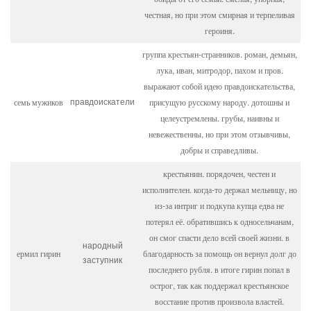
честная, но при этом смирная и терпеливая
героиня.
группа крестьян-странников. роман, демьян,
лука, иван, митродор, пахом и пров.
выражают собой идею правдоискательства,
семь мужиков
присущую русскому народу. дотошны и
правдоискатели
целеустремлены. грубы, наивны и
невежественны, но при этом отзывчивы,
добры и справедливы.
крестьянин. порядочен, честен и
исполнителен. когда-то держал мельницу, но
из-за интриг и подкупа купца едва не
потерял её. обратившись к односельчанам,
он смог спасти дело всей своей жизни. в
народный
ермил гирин
благодарность за помощь он вернул долг до
заступник
последнего рубля. в итоге гирин попал в
острог, так как поддержал крестьянское
восстание против произвола властей.