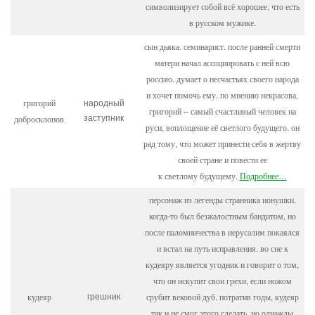
символизирует собой всё хорошее, что есть
в русском мужике.
сын дьяка. семинарист. после ранней смерти
матери начал ассоциировать с ней всю
россию. думает о несчастьях своего народа
и хочет помочь ему. по мнению некрасова,
григорий
народный
григорий – самый счастливый человек на
добросклонов
заступник
руси, воплощение её светлого будущего. он
рад тому, что может принести себя в жертву
своей стране и повести ее
к
светлому
будущему.
Подробнее…
персонаж из легенды странника ионушки.
когда-то был безжалостным бандитом, но
после паломничества в иерусалим покаялся
и встал на путь исправления. во сне к
кудеяру является угодник и говорит о том,
что он искупит свои грехи, если ножом
кудеяр
срубит вековой дуб. потратив годы, кудеяр
грешник
так и не смог этого сделать. но однажды