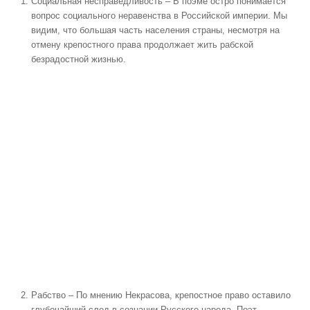
Социальная несправедливость
– В поэме остро понимается
вопрос социального неравенства в Российской империи. Мы
видим, что большая часть населения страны, несмотря на
отмену крепостного права продолжает жить рабской
безрадостной жизнью.
Рабство
– По мнению Некрасова, крепостное право оставило
глубочайший след в сознании Русского народа. Поэт