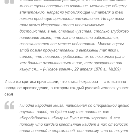
многие сцены совершенно излишние, мешающие общему
впечатлению, напрасно утомляющие читателя и тем
немало вредящие цельности впечатления. Но при всем
том поэма Некрасова имеет неотъемлемые
достоинства; в ней столько чувства, столько глубокого
понимания жизни, что как-то невольно забываются,
изглаживаются все мелкие недостатки. Многие сцены
этой поэмы прочувствованы и выражены так ярко и
сильно, что невольно пробегаешь их по несколько раз и
чем больше вчитываешься в них, тем прекраснее они
кажутся…» («Новое время», 22 апреля 1870 г., №109)
И все же критики признавали, что книга Некрасова — это истинно
народное произведение, в котором каждый русский человек узнает
себя
Ни одна народная книга, написанная со специальной целью
поучать народ, не будет ему так понятна, как
«Коробейники» и «Кому на Руси жить хорошо». А все
потому что каждый крестьянин найдет в них отголосок
своих понятий и стремлений; все потому что он почует