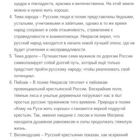
щедра и покладиста, красива и величественна. На этой земле
можно и нужно жить хорошо.
Тема народа
– Русские люди в поэме представлены бедными,
усталыми, угнетаемыми и забитыми, однако в то же время
народ сохранил в себе отзывчивость, стремление к
справедливости и взаимопомощи. Некрасов верил, что
русский народ находится в начале новой лучшей эпохи, где не
будет угнетения и несправедливости.
Тема дороги
– Путешествие семи мужиков по дорогам России
символизирует собой долгий путь, который ещё только
предстоит пройти русскому народу, чтобы реализовать свой
потенциал.
Пейзаж
– В поэме Некрасов тяготеет к пейзажам
провинциальной крестьянской России. Бескрайние поля,
тёмные леса и унылые деревеньки погружают нас в быт
простых русских тружеников того времени. Природа в поэме
«Кому на Руси жить хорошо» становится верной подругой
крестьян. Так, именно наедине с лесом и полем Матрена
находила душевное равновесие и силы продолжать тяжелую
жизнь.
Великодушие
– Русский крестьянин показан, как искренний