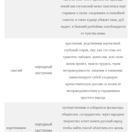
некий пан глуховский начал хвастаться пере
стариком о своих злодеяниях и спокойной
совести. в гневе кудеяр убивает пана, дуб
падает, и бывший разбойник освобождается
от чувства вины.
крестьянин. родственник корчагиной.
глубокий старик, ему уже сто семь лет.
грамотен. набожен. вынослив. всю свою
жизнь провёл, тяжело трудясь, терпя
народный
савелий
несправедливости, лишения и унижения.
заступник
символизирует собой уходящую
крепостническую россию со всеми её
несправедливостями и страданиями
простого народа.
путешественник и собиратель фольклора.
общителен. сострадателен. через народное
творчество хочет понять русский народ,
народный
веретенников
чтобы найти способ облегчить его жизнь.
заступник