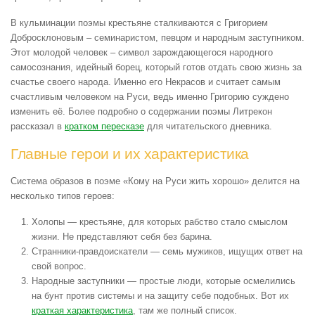
В кульминации поэмы крестьяне сталкиваются с Григорием
Добросклоновым – семинаристом, певцом и народным заступником.
Этот молодой человек – символ зарождающегося народного
самосознания, идейный борец, который готов отдать свою жизнь за
счастье своего народа. Именно его Некрасов и считает самым
счастливым человеком на Руси, ведь именно Григорию суждено
изменить её. Более подробно о содержании поэмы Литрекон
рассказал в
кратком пересказе
для читательского дневника.
Главные герои и их характеристика
Система образов в поэме «Кому на Руси жить хорошо» делится на
несколько типов героев:
Холопы — крестьяне, для которых рабство стало смыслом
жизни. Не представляют себя без барина.
Странники-правдоискатели — семь мужиков, ищущих ответ на
свой вопрос.
Народные заступники — простые люди, которые осмелились
на бунт против системы и на защиту себе подобных. Вот их
краткая характеристика
, там же полный список.