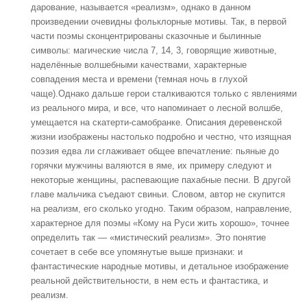
дарование, называется «реализм», однако в данном
произведении очевидны фольклорные мотивы. Так, в первой
части поэмы сконцентрированы сказочные и былинные
символы: магические числа 7, 14, 3, говорящие животные,
наделённые волшебными качествами, характерные
совпадения места и времени (темная ночь в глухой
чаще).Однако дальше герои сталкиваются только с явлениями
из реального мира, и все, что напоминает о лесной волшбе,
умещается на скатерти-самобранке. Описания деревенской
жизни изображены настолько подробно и честно, что изящная
поэзия едва ли сглаживает общее впечатление: пьяные до
горячки мужчины валяются в яме, их примеру следуют и
некоторые женщины, распевающие пахабные песни. В другой
главе мальчика съедают свиньи. Словом, автор не скупится
на реализм, его сколько угодно. Таким образом, направление,
характерное для поэмы «Кому на Руси жить хорошо», точнее
определить так — «мистический реализм». Это понятие
сочетает в себе все упомянутые выше признаки: и
фантастические народные мотивы, и детальное изображение
реальной действительности, в нем есть и фантастика, и
реализм.