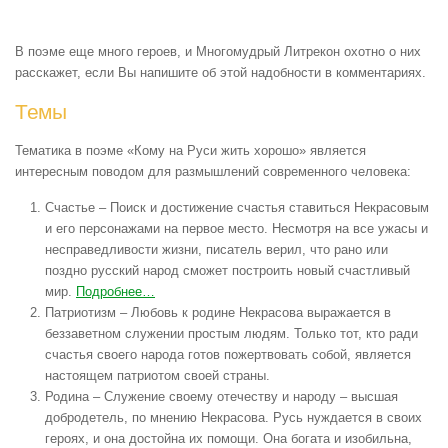
В поэме еще много героев, и Многомудрый Литрекон охотно о них
расскажет, если Вы напишите об этой надобности в комментариях.
Темы
Тематика в поэме «Кому на Руси жить хорошо» является
интересным поводом для размышлений современного человека:
Счастье
– Поиск и достижение счастья ставиться Некрасовым
и его персонажами на первое место. Несмотря на все ужасы и
несправедливости жизни, писатель верил, что рано или
поздно русский народ сможет построить новый счастливый
мир.
Подробнее…
Патриотизм
– Любовь к родине Некрасова выражается в
беззаветном служении простым людям. Только тот, кто ради
счастья своего народа готов пожертвовать собой, является
настоящем патриотом своей страны.
Родина
– Служение своему отечеству и народу – высшая
добродетель, по мнению Некрасова. Русь нуждается в своих
героях, и она достойна их помощи. Она богата и изобильна,