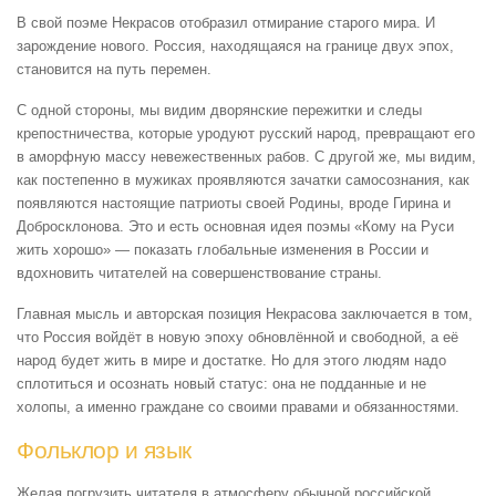
В свой поэме Некрасов отобразил отмирание старого мира. И
зарождение нового. Россия, находящаяся на границе двух эпох,
становится на путь перемен.
С одной стороны, мы видим дворянские пережитки и следы
крепостничества, которые уродуют русский народ, превращают его
в аморфную массу невежественных рабов. С другой же, мы видим,
как постепенно в мужиках проявляются зачатки самосознания, как
появляются настоящие патриоты своей Родины, вроде Гирина и
Добросклонова. Это и есть основная идея поэмы «Кому на Руси
жить хорошо» — показать глобальные изменения в России и
вдохновить читателей на совершенствование страны.
Главная мысль и авторская позиция Некрасова заключается в том,
что Россия войдёт в новую эпоху обновлённой и свободной, а её
народ будет жить в мире и достатке. Но для этого людям надо
сплотиться и осознать новый статус: она не подданные и не
холопы, а именно граждане со своими правами и обязанностями.
Фольклор и язык
Желая погрузить читателя в атмосферу обычной российской