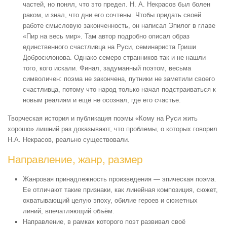
частей, но понял, что это предел. Н. А. Некрасов был болен
раком, и знал, что дни его сочтены. Чтобы придать своей
работе смысловую законченность, он написал Эпилог в главе
«Пир на весь мир». Там автор подробно описал образ
единственного счастливца на Руси, семинариста Гриши
Добросклонова. Однако семеро странников так и не нашли
того, кого искали. Финал, задуманный поэтом, весьма
символичен: поэма не закончена, путники не заметили своего
счастливца, потому что народ только начал подстраиваться к
новым реалиям и ещё не осознал, где его счастье.
Творческая история и публикация поэмы «Кому на Руси жить
хорошо» лишний раз доказывают, что проблемы, о которых говорил
Н.А. Некрасов, реально существовали.
Направление, жанр, размер
Жанровая принадлежность произведения — эпическая поэма.
Ее отличают такие признаки, как линейная композиция, сюжет,
охватывающий целую эпоху, обилие героев и сюжетных
линий, впечатляющий объём.
Направление, в рамках которого поэт развивал своё