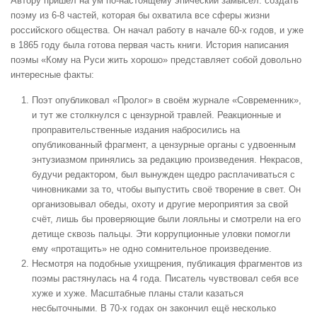
Автору пришёл на ум по-настоящему эпический замысел: создать
поэму из 6-8 частей, которая бы охватила все сферы жизни
российского общества. Он начал работу в начале 60-х годов, и уже
в 1865 году была готова первая часть книги. История написания
поэмы «Кому на Руси жить хорошо» представляет собой довольно
интересные факты:
Поэт опубликовал «Пролог» в своём журнале «Современник»,
и тут же столкнулся с цензурной травлей. Реакционные и
проправительственные издания набросились на
опубликованный фрагмент, а цензурные органы с удвоенным
энтузиазмом принялись за редакцию произведения. Некрасов,
будучи редактором, был вынужден щедро расплачиваться с
чиновниками за то, чтобы выпустить своё творение в свет. Он
организовывал обеды, охоту и другие мероприятия за свой
счёт, лишь бы проверяющие были лояльны и смотрели на его
детище сквозь пальцы. Эти коррупционные уловки помогли
ему «протащить» не одно сомнительное произведение.
Несмотря на подобные ухищрения, публикация фрагментов из
поэмы растянулась на 4 года. Писатель чувствовал себя все
хуже и хуже. Масштабные планы стали казаться
несбыточными. В 70-х годах он закончил ещё несколько