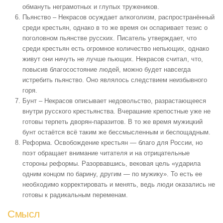
обмануть неграмотных и глупых тружеников.
Пьянство
– Некрасов осуждает алкоголизм, распространённый
среди крестьян, однако в то же время он оспаривает тезис о
поголовном пьянстве русских. Писатель утверждает, что
среди крестьян есть огромное количество непьющих, однако
живут они ничуть не лучше пьющих. Некрасов считал, что,
повысив благосостояние людей, можно будет навсегда
истребить пьянство. Оно являлось следствием неизбывного
горя.
Бунт
– Некрасов описывает недовольство, разрастающееся
внутри русского крестьянства. Вчерашние крепостные уже не
готовы терпеть дворян-паразитов. В то же время мужицкий
бунт остаётся всё таким же бессмысленным и беспощадным.
Реформа
. Освобождение крестьян — благо для России, но
поэт обращает внимание читателя и на отрицательные
стороны реформы. Разорвавшись, вековая цель «ударила
одним концом по барину, другим — по мужику». То есть ее
необходимо корректировать и менять, ведь люди оказались не
готовы к радикальным переменам.
Смысл