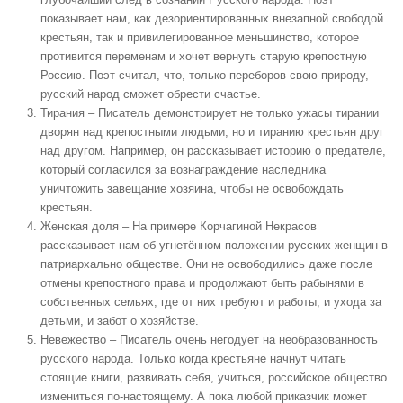
показывает нам, как дезориентированных внезапной свободой
крестьян, так и привилегированное меньшинство, которое
противится переменам и хочет вернуть старую крепостную
Россию. Поэт считал, что, только переборов свою природу,
русский народ сможет обрести счастье.
Тирания
– Писатель демонстрирует не только ужасы тирании
дворян над крепостными людьми, но и тиранию крестьян друг
над другом. Например, он рассказывает историю о предателе,
который согласился за вознаграждение наследника
уничтожить завещание хозяина, чтобы не освобождать
крестьян.
Женская доля
– На примере Корчагиной Некрасов
рассказывает нам об угнетённом положении русских женщин в
патриархально обществе. Они не освободились даже после
отмены крепостного права и продолжают быть рабынями в
собственных семьях, где от них требуют и работы, и ухода за
детьми, и забот о хозяйстве.
Невежество
– Писатель очень негодует на необразованность
русского народа. Только когда крестьяне начнут читать
стоящие книги, развивать себя, учиться, российское общество
измениться по-настоящему. А пока любой приказчик может