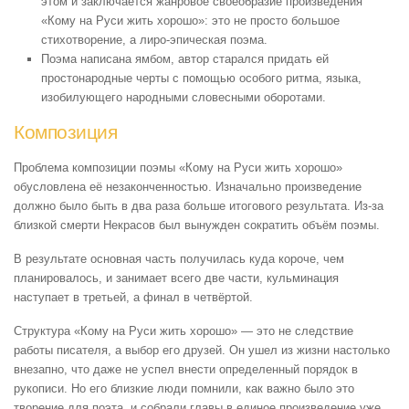
этом и заключается жанровое своеобразие произведения
«Кому на Руси жить хорошо»: это не просто большое
стихотворение, а лиро-эпическая поэма.
Поэма написана ямбом, автор старался придать ей
простонародные черты с помощью особого ритма, языка,
изобилующего народными словесными оборотами.
Композиция
Проблема композиции поэмы «Кому на Руси жить хорошо»
обусловлена её незаконченностью. Изначально произведение
должно было быть в два раза больше итогового результата. Из-за
близкой смерти Некрасов был вынужден сократить объём поэмы.
В результате основная часть получилась куда короче, чем
планировалось, и занимает всего две части, кульминация
наступает в третьей, а финал в четвёртой.
Структура «Кому на Руси жить хорошо» — это не следствие
работы писателя, а выбор его друзей. Он ушел из жизни настолько
внезапно, что даже не успел внести определенный порядок в
рукописи. Но его близкие люди помнили, как важно было это
творение для поэта, и собрали главы в единое произведение уже