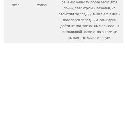
себе его невесту. после этого яков
яков
холоп
поник, стал угрюм и печален, но
отомстил господину: вывез его в лес и
повесился перед ним. сам барин
дойти не мог, так как был прикован к
инвалидной коляске. но он все же
выжил, в отличие от слуги.