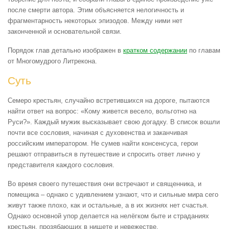
после смерти автора. Этим объясняется нелогичность и
фрагментарность некоторых эпизодов. Между ними нет
законченной и основательной связи.
Порядок глав детально изображен в
кратком содержании
по главам
от Многомудрого Литрекона.
Суть
Семеро крестьян, случайно встретившихся на дороге, пытаются
найти ответ на вопрос: «Кому живется весело, вольготно на
Руси?». Каждый мужик высказывает свою догадку. В список вошли
почти все сословия, начиная с духовенства и заканчивая
российским императором. Не сумев найти консенсуса, герои
решают отправиться в путешествие и спросить ответ лично у
представителя каждого сословия.
Во время своего путешествия они встречают и священника, и
помещика – однако с удивлением узнают, что и сильные мира сего
живут также плохо, как и остальные, а в их жизнях нет счастья.
Однако основной упор делается на нелёгком быте и страданиях
крестьян, прозябающих в нищете и невежестве.