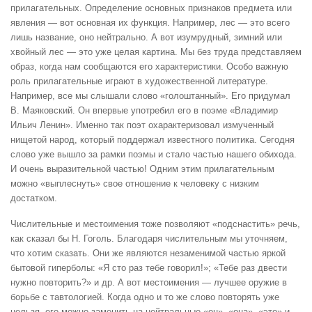
прилагательных. Определение основных признаков предмета или
явления — вот основная их функция. Например, лес — это всего
лишь название, оно нейтрально. А вот изумрудный, зимний или
хвойный лес — это уже целая картина. Мы без труда представляем
образ, когда нам сообщаются его характеристики. Особо важную
роль прилагательные играют в художественной литературе.
Например, все мы слышали слово «голоштанный». Его придумал
В. Маяковский. Он впервые употребил его в поэме «Владимир
Ильич Ленин». Именно так поэт охарактеризовал измученный
нищетой народ, который поддержал известного политика. Сегодня
слово уже вышло за рамки поэмы и стало частью нашего обихода.
И очень выразительной частью! Одним этим прилагательным
можно «выплеснуть» свое отношение к человеку с низким
достатком.
Числительные и местоимения тоже позволяют «подснастить» речь,
как сказал бы Н. Гоголь. Благодаря числительным мы уточняем,
что хотим сказать. Они же являются незаменимой частью яркой
бытовой гиперболы: «Я сто раз тебе говорил!»; «Тебе раз двести
нужно повторить?» и др. А вот местоимения — лучшее оружие в
борьбе с тавтологией. Когда одно и то же слово повторять уже
нельзя, его можно заменить на нейтральные «он», «она», «это» и