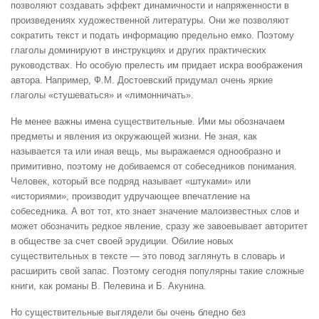
позволяют создавать эффект динамичности и напряженности в
произведениях художественной литературы. Они же позволяют
сократить текст и подать информацию предельно емко. Поэтому
глаголы доминируют в инструкциях и других практических
руководствах. Но особую прелесть им придает искра воображения
автора. Например, Ф.М. Достоевский придумал очень яркие
глаголы
«стушеваться» и «лимонничать».
Не менее важны имена существительные. Ими мы обозначаем
предметы и явления из окружающей жизни. Не зная, как
называется та или иная вещь, мы выражаемся однообразно и
примитивно, поэтому не добиваемся от собеседников понимания.
Человек, который все подряд называет «штуками» или
«историями», производит удручающее впечатление на
собеседника. А вот тот, кто знает значение малоизвестных слов и
может обозначить редкое явление, сразу же завоевывает авторитет
в обществе за счет своей эрудиции. Обилие новых
существительных в тексте — это повод заглянуть в словарь и
расширить свой запас. Поэтому сегодня популярны такие сложные
книги, как романы В. Пелевина и Б. Акунина.
Но существительные выглядели бы очень бледно без