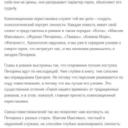
себе они не ценны, они раскрывают характер героя, объясняют его
судьбу.
Композиционная перестановка служит той же цели – создать
психологический портрет личности. Каждая повесть имеет свой
сюжет и представлена в романе в таком порядке: «Бэла», «Максим
Максимыч», «Журнал Печорина», «Тамань», «Княжна Мэри»,
«Фаталист». Хронология нарушена, и мы уже в середине узнаем о
смерти героя, что интригует нас, и мы начинаем размышлять о
загадке Печорина.
Главы в романе выстроены так, что откровенно плохие поступки
Печорина идут по нисходящей. Чем глубже в книгу, тем сильнее
мы оправдываем Григория. Не потому что персонаж развивается по
ходу повествования, а потому что мы лучше его узнаем. Это
существенное отличие «Героя нашего времени» от традиционных
романов, и в этом, пожалуй, главная прелесть композиционной
перестановки.
Смена повествователей так же позволяет нам взглянуть на
Печорина с разных сторон. Максим Максимыч, честный и
недалекий служака, не способен глубоко анализировать личность