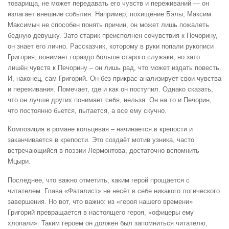
товарища, не может передавать его чувств и переживаний — он
излагает внешние события. Например, похищение Бэлы, Максим
Максимыч не способен понять причин, он может лишь пожалеть
бедную девушку. Зато старик преисполнен сочувствия к Печорину,
он знает его лично. Рассказчик, которому в руки попали рукописи
Григория, понимает гораздо больше старого служаки, но зато
лишён чувств к Печорину – он лишь рад, что может издать повесть.
И, наконец, сам Григорий. Он без прикрас анализирует свои чувства
и переживания. Помечает, где и как он поступил. Однако сказать,
что он лучше других понимает себя, нельзя. Он на то и Печорин,
что постоянно бьется, пытается, а все ему скучно.
Композиция в романе кольцевая – начинается в крепости и
заканчивается в крепости. Это создаёт мотив узника, часто
встречающийся в поэзии Лермонтова, достаточно вспомнить
Мцыри.
Последнее, что важно отметить, каким герой прощается с
читателем. Глава «Фаталист» не несёт в себе никакого логического
завершения. Но вот, что важно: из «героя нашего времени»
Григорий превращается в настоящего героя, «офицеры ему
хлопали». Таким героем он должен был запомниться читателю,