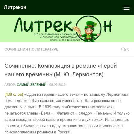
Литрекон
СОЧИНЕНИЯ ПО ЛИТЕРАТУРЕ
0
Сочинение: Композиция в романе «Герой
нашего времени» (М. Ю. Лермонтов)
АВТОР:
САМЫЙ ЗЕЛЁНЫЙ
·
08.02.2019
(408 слов)
«Один из героев нашего века» – по замыслу Лермонтова
роман должен был называться именно так. Да и романом он не
должен был быть. В 1839 году в «Отечественных записках»
печатаются главы «Бэла», «Фаталист», следом «Тамань». И только
затем выходит «Герой нашего времени» в двух томах. Изначальные
повести, объединённые в одну, становятся первым философско-
психологическим романом в России.