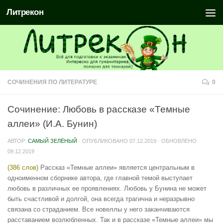
Литрекон
СОЧИНЕНИЯ ПО ЛИТЕРАТУРЕ
0
Сочинение: Любовь в рассказе «Темные
аллеи» (И.А. Бунин)
АВТОР:
САМЫЙ ЗЕЛЁНЫЙ
· ОПУБЛИКОВАНО
07.12.2019
· ОБНОВЛЕНО
09.12.2019
(386 слов)
Рассказ «Темные аллеи» является центральным в
одноименном сборнике автора, где главной темой выступает
любовь в различных ее проявлениях. Любовь у Бунина не может
быть счастливой и долгой, она всегда трагична и неразрывно
связана со страданием. Все новеллы у него заканчиваются
расставанием возлюбленных. Так и в рассказе «Темные аллеи» мы