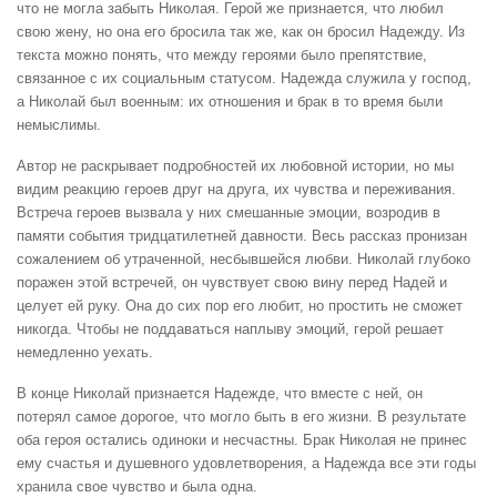
что не могла забыть Николая. Герой же признается, что любил
свою жену, но она его бросила так же, как он бросил Надежду. Из
текста можно понять, что между героями было препятствие,
связанное с их социальным статусом. Надежда служила у господ,
а Николай был военным: их отношения и брак в то время были
немыслимы.
Автор не раскрывает подробностей их любовной истории, но мы
видим реакцию героев друг на друга, их чувства и переживания.
Встреча героев вызвала у них смешанные эмоции, возродив в
памяти события тридцатилетней давности. Весь рассказ пронизан
сожалением об утраченной, несбывшейся любви. Николай глубоко
поражен этой встречей, он чувствует свою вину перед Надей и
целует ей руку. Она до сих пор его любит, но простить не сможет
никогда. Чтобы не поддаваться наплыву эмоций, герой решает
немедленно уехать.
В конце Николай признается Надежде, что вместе с ней, он
потерял самое дорогое, что могло быть в его жизни. В результате
оба героя остались одиноки и несчастны. Брак Николая не принес
ему счастья и душевного удовлетворения, а Надежда все эти годы
хранила свое чувство и была одна.