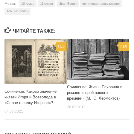
Метки:
10 класс
11 класс
Иван Бунин
сочинение-рассуждение
Темные аллеи
ЧИТАЙТЕ ТАКЖЕ:
0
0
Сочинение: Жизнь Печорина в
Сочинение: Каково значение
романе «Герой нашего
князей Игоря и Всеволода в
времени» (М. Ю. Лермонтов)
«Слове о полку Игореве»?
26.02.2019
04.07.2021