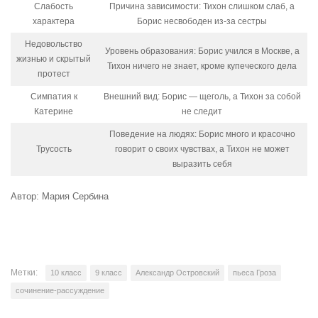
Слабость
Причина зависимости: Тихон слишком слаб, а
характера
Борис несвободен из-за сестры
Недовольство
Уровень образования: Борис учился в Москве, а
жизнью и скрытый
Тихон ничего не знает, кроме купеческого дела
протест
Симпатия к
Внешний вид: Борис — щеголь, а Тихон за собой
Катерине
не следит
Поведение на людях: Борис много и красочно
Трусость
говорит о своих чувствах, а Тихон не может
выразить себя
Автор: Мария Сербина
Метки:
10 класс
9 класс
Александр Островский
пьеса Гроза
сочинение-рассуждение