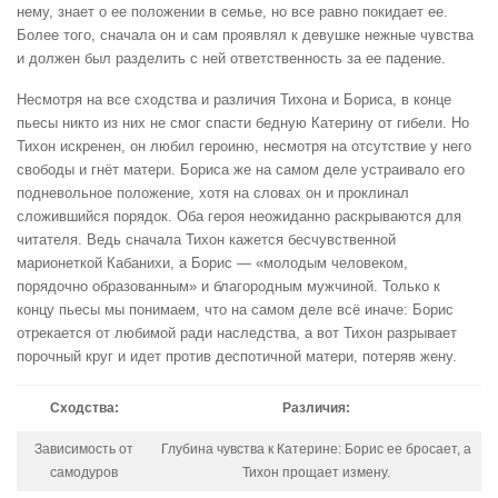
нему, знает о ее положении в семье, но все равно покидает ее.
Более того, сначала он и сам проявлял к девушке нежные чувства
и должен был разделить с ней ответственность за ее падение.
Несмотря на все сходства и различия Тихона и Бориса, в конце
пьесы никто из них не смог спасти бедную Катерину от гибели. Но
Тихон искренен, он любил героиню, несмотря на отсутствие у него
свободы и гнёт матери. Бориса же на самом деле устраивало его
подневольное положение, хотя на словах он и проклинал
сложившийся порядок. Оба героя неожиданно раскрываются для
читателя. Ведь сначала Тихон кажется бесчувственной
марионеткой Кабанихи, а Борис — «молодым человеком,
порядочно образованным» и благородным мужчиной. Только к
концу пьесы мы понимаем, что на самом деле всё иначе: Борис
отрекается от любимой ради наследства, а вот Тихон разрывает
порочный круг и идет против деспотичной матери, потеряв жену.
Сходства:
Различия:
Зависимость от
Глубина чувства к Катерине: Борис ее бросает, а
самодуров
Тихон прощает измену.