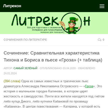
Литрекон
СОЧИНЕНИЯ ПО ЛИТЕРАТУРЕ
0
Сочинение: Сравнительная характеристика
Тихона и Бориса в пьесе «Гроза» (+ таблица)
АВТОР:
САМЫЙ ЗЕЛЁНЫЙ
· ОПУБЛИКОВАНО
03.04.2020
· ОБНОВЛЕНО
24.01.2024
(394 слова)
Одна из самых известных и трагических пьес
драматурга Александра Николаевича Островского — «
Гроза
». Это
история о маленьком городке Калинове, в котором царят
жестокость и самодурство. Почти все жители находятся под гнётом
либо купца Дикого, либо купчихи Кабановой по прозвищу
«Кабаниха». В центре повествования — Катерина, у которой есть