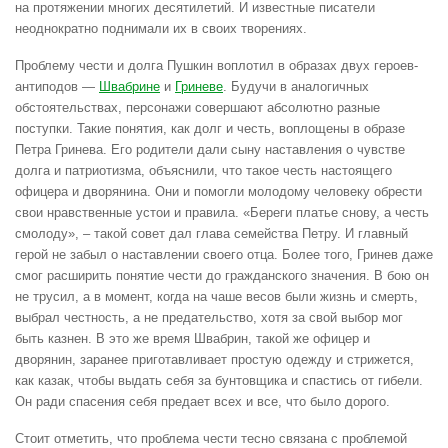
на протяжении многих десятилетий. И известные писатели
неоднократно поднимали их в своих творениях.
Проблему чести и долга Пушкин воплотил в образах двух героев-
антиподов —
Швабрине
и
Гриневе
. Будучи в аналогичных
обстоятельствах, персонажи совершают абсолютно разные
поступки. Такие понятия, как долг и честь, воплощены в образе
Петра Гринева. Его родители дали сыну наставления о чувстве
долга и патриотизма, объяснили, что такое честь настоящего
офицера и дворянина. Они и помогли молодому человеку обрести
свои нравственные устои и правила. «Береги платье снову, а честь
смолоду», – такой совет дал глава семейства Петру. И главный
герой не забыл о наставлении своего отца. Более того, Гринев даже
смог расширить понятие чести до гражданского значения. В бою он
не трусил, а в момент, когда на чаше весов были жизнь и смерть,
выбрал честность, а не предательство, хотя за свой выбор мог
быть казнен. В это же время Швабрин, такой же офицер и
дворянин, заранее приготавливает простую одежду и стрижется,
как казак, чтобы выдать себя за бунтовщика и спастись от гибели.
Он ради спасения себя предает всех и все, что было дорого.
Стоит отметить, что проблема чести тесно связана с проблемой