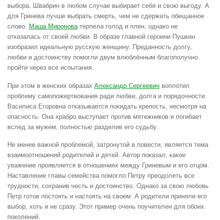
выбора. Швабрин в любом случае выбирает себя и свою выгоду. А
для Гринева лучше выбрать смерть, чем не сдержать обещанное
слово.
Маша Миронова
терпела голод и плен, однако не
отказалась от своей любви. В образе главной героини Пушкин
изобразил идеальную русскую женщину. Преданность долгу,
любви и достоинству помогли двум влюблённым благополучно
пройти через все испытания.
При этом в женских образах
Александр Сергеевич
воплотил
проблему самопожертвования ради любви, долга и порядочности.
Василиса Егоровна отказывается покидать крепость, несмотря на
опасность. Она храбро выступает против мятежников и погибает
вслед за мужем, полностью разделив его судьбу.
Не менее важной проблемой, затронутой в повести, является тема
взаимоотношений родителей и детей. Автор показал, какое
уважение проявляется в отношениях между Гриневым и его отцом.
Наставление главы семейства помогло Петру преодолеть все
трудности, сохранив честь и достоинство. Однако за свою любовь
Петр готов постоять и настоять на своем. А родители приняли его
выбор, хоть и не сразу. Этот пример очень поучителен для обоих
поколений.