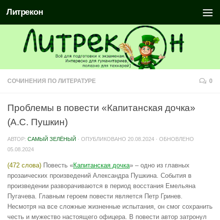
Литрекон
СОЧИНЕНИЯ ПО ЛИТЕРАТУРЕ
0
Проблемы в повести «Капитанская дочка»
(А.С. Пушкин)
АВТОР:
САМЫЙ ЗЕЛЁНЫЙ
· ОПУБЛИКОВАНО
20.08.2024
· ОБНОВЛЕНО
05.08.2024
(472 слова)
Повесть «
Капитанская дочка
» – одно из главных
прозаических произведений Александра Пушкина. События в
произведении разворачиваются в период восстания Емельяна
Пугачева. Главным героем повести является Петр Гринев.
Несмотря на все сложные жизненные испытания, он смог сохранить
честь и мужество настоящего офицера. В повести автор затронул