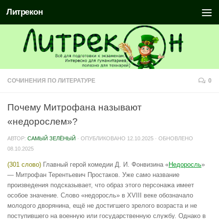
Литрекон
СОЧИНЕНИЯ ПО ЛИТЕРАТУРЕ
0
Почему Митрофана называют
«недорослем»?
АВТОР:
САМЫЙ ЗЕЛЁНЫЙ
· ОПУБЛИКОВАНО
12.10.2025
· ОБНОВЛЕНО
08.10.2025
(301 слово)
Главный герой комедии Д. И. Фонвизина «
Недоросль
»
— Митрофан Терентьевич Простаков. Уже само название
произведения подсказывает, что образ этого персонажа имеет
особое значение. Слово «недоросль» в XVIII веке обозначало
молодого дворянина, ещё не достигшего зрелого возраста и не
поступившего на военную или государственную службу. Однако в