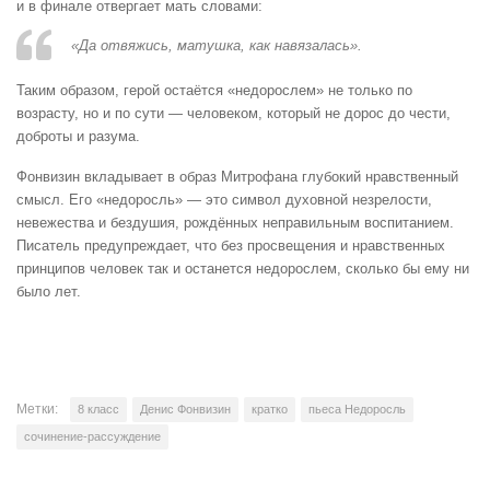
и в финале отвергает мать словами:
«Да отвяжись, матушка, как навязалась».
Таким образом, герой остаётся «недорослем» не только по
возрасту, но и по сути — человеком, который не дорос до чести,
доброты и разума.
Фонвизин вкладывает в образ Митрофана глубокий нравственный
смысл. Его «недоросль» — это символ духовной незрелости,
невежества и бездушия, рождённых неправильным воспитанием.
Писатель предупреждает, что без просвещения и нравственных
принципов человек так и останется недорослем, сколько бы ему ни
было лет.
Метки:
8 класс
Денис Фонвизин
кратко
пьеса Недоросль
сочинение-рассуждение