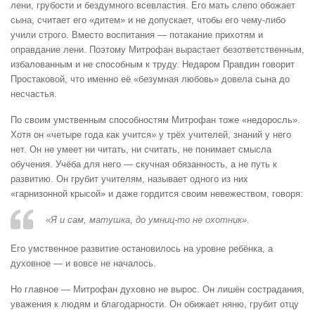
лени, грубости и бездумного всевластия. Его мать слепо обожает
сына, считает его «дитем» и не допускает, чтобы его чему-либо
учили строго. Вместо воспитания — потакание прихотям и
оправдание лени. Поэтому Митрофан вырастает безответственным,
избалованным и не способным к труду. Недаром Правдин говорит
Простаковой, что именно её «безумная любовь» довела сына до
несчастья.
По своим умственным способностям Митрофан тоже «недоросль».
Хотя он «четыре года как учится» у трёх учителей, знаний у него
нет. Он не умеет ни читать, ни считать, не понимает смысла
обучения. Учёба для него — скучная обязанность, а не путь к
развитию. Он грубит учителям, называет одного из них
«гарнизонной крысой» и даже гордится своим невежеством, говоря:
«Я и сам, матушка, до умниц-то не охотник».
Его умственное развитие остановилось на уровне ребёнка, а
духовное — и вовсе не началось.
Но главное — Митрофан духовно не вырос. Он лишён сострадания,
уважения к людям и благодарности. Он обижает няню, грубит отцу