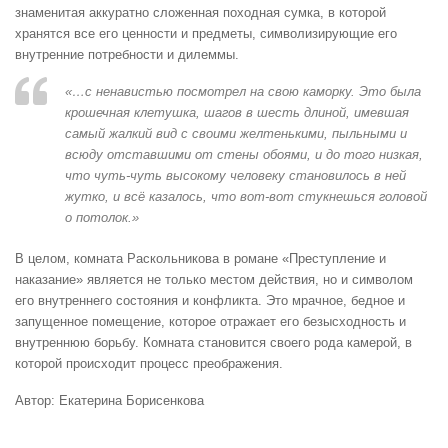
знаменитая аккуратно сложенная походная сумка, в которой
хранятся все его ценности и предметы, символизирующие его
внутренние потребности и дилеммы.
«…с ненавистью посмотрел на свою каморку. Это была
крошечная клетушка, шагов в шесть длиной, имевшая
самый жалкий вид с своими желтенькими, пыльными и
всюду отставшими от стены обоями, и до того низкая,
что чуть-чуть высокому человеку становилось в ней
жутко, и всё казалось, что вот-вот стукнешься головой
о потолок.»
В целом, комната Раскольникова в романе «Преступление и
наказание» является не только местом действия, но и символом
его внутреннего состояния и конфликта. Это мрачное, бедное и
запущенное помещение, которое отражает его безысходность и
внутреннюю борьбу. Комната становится своего рода камерой, в
которой происходит процесс преображения.
Автор: Екатерина Борисенкова