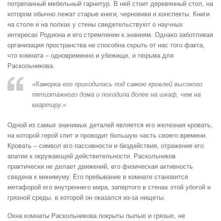
потрепанный мебельный гарнитур. В ней стоит деревянный стол, на
котором обычно лежат старые книги, черновики и конспекты. Книги
на столе и на полках у стены свидетельствуют о научных
интересах Родиона и его стремлении к знаниям. Однако заботливая
организация пространства не способна скрыть от нас того факта,
что комната – одновременно и убежище, и тюрьма для
Раскольникова.
«Каморка его приходилась под самою кровлей высокого
пятиэтажного дома и походила более на шкаф, чем на
квартиру.»
Одной из самых значимых деталей является его железная кровать,
на которой герой спит и проводит большую часть своего времени.
Кровать – символ его пассивности и бездействия, отражение его
апатии к окружающей действительности. Раскольников
практически не делает движений, его физическая активность
сведена к минимуму. Его пребывание в комнате становится
метафорой его внутреннего мира, запертого в стенах этой убогой и
грязной среды, в которой он оказался из-за нищеты.
Окна комнаты Раскольникова покрыты пылью и грязью, не