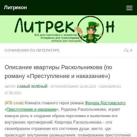
Литрекон
СОЧИНЕНИЯ ПО ЛИТЕРАТУРЕ
0
Описание квартиры Раскольникова (по
роману «Преступление и наказание»)
АВТОР:
САМЫЙ ЗЕЛЁНЫЙ
· ОПУБЛИКОВАНО
10.08.2023
· ОБНОВЛЕНО
07.08.2023
(476 слов)
Комната главного героя романа
Федора Достоевского
«
Преступление и наказание
«, Родиона Раскольникова, играет
важную роль в создании образа персонажа и выявлении его
внутренних противоречий. Квартира Раскольникова – это
своеобразное отражение его состояния души, место, где
происходят внутренние размышления, планирование преступления