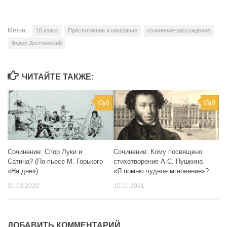
Метки:
10 класс
Преступление и наказание
сочинение-рассуждение
Федор Достоевский
ЧИТАЙТЕ ТАКЖЕ:
0
0
Сочинение: Спор Луки и
Сочинение: Кому посвящено
Сатина? (По пьесе М. Горького
стихотворение А.С. Пушкина
«На дне»)
«Я помню чудное мгновение»?
31.03.2020
10.11.2021
ДОБАВИТЬ КОММЕНТАРИЙ