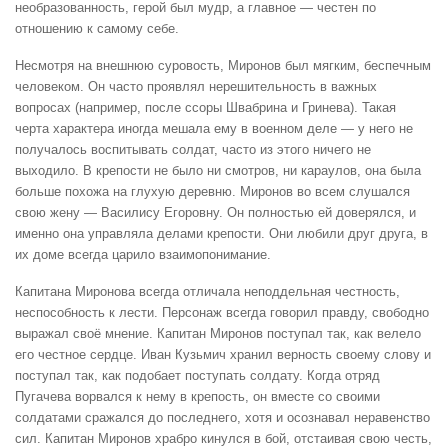
необразованность, герой был мудр, а главное — честен по
отношению к самому себе.
Несмотря на внешнюю суровость, Миронов был мягким, беспечным
человеком. Он часто проявлял нерешительность в важных
вопросах (например, после ссоры Швабрина и Гринева). Такая
черта характера иногда мешала ему в военном деле — у него не
получалось воспитывать солдат, часто из этого ничего не
выходило. В крепости не было ни смотров, ни караулов, она была
больше похожа на глухую деревню. Миронов во всем слушался
свою жену — Василису Егоровну. Он полностью ей доверялся, и
именно она управляла делами крепости. Они любили друг друга, в
их доме всегда царило взаимопонимание.
Капитана Миронова всегда отличала неподдельная честность,
неспособность к лести. Персонаж всегда говорил правду, свободно
выражал своё мнение. Капитан Миронов поступал так, как велело
его честное сердце. Иван Кузьмич хранил верность своему слову и
поступал так, как подобает поступать солдату. Когда отряд
Пугачева ворвался к нему в крепость, он вместе со своими
солдатами сражался до последнего, хотя и осознавал неравенство
сил. Капитан Миронов храбро кинулся в бой, отстаивая свою честь,