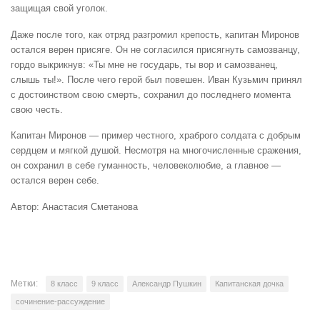
защищая свой уголок.
Даже после того, как отряд разгромил крепость, капитан Миронов
остался верен присяге. Он не согласился присягнуть самозванцу,
гордо выкрикнув: «Ты мне не государь, ты вор и самозванец,
слышь ты!». После чего герой был повешен. Иван Кузьмич принял
с достоинством свою смерть, сохранил до последнего момента
свою честь.
Капитан Миронов — пример честного, храброго солдата с добрым
сердцем и мягкой душой. Несмотря на многочисленные сражения,
он сохранил в себе гуманность, человеколюбие, а главное —
остался верен себе.
Автор: Анастасия Сметанова
Метки:
8 класс
9 класс
Александр Пушкин
Капитанская дочка
сочинение-рассуждение