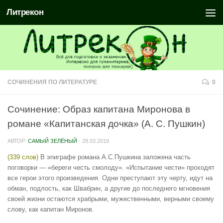
Литрекон
СОЧИНЕНИЯ ПО ЛИТЕРАТУРЕ
0
Сочинение: Образ капитана Миронова в
романе «Капитанская дочка» (А. С. Пушкин)
АВТОР:
САМЫЙ ЗЕЛЁНЫЙ
·
28.03.2019
(339 слов)
В эпиграфе романа А.С.Пушкина заложена часть
поговорки — «береги честь смолоду». «Испытание чести» проходят
все герои этого произведения. Одни преступают эту черту, идут на
обман, подлость, как Швабрин, а другие до последнего мгновения
своей жизни остаются храбрыми, мужественными, верными своему
слову, как капитан Миронов.