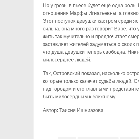
Но у грозы в пьесе будет ещё одна роль
отношения Марфы Игнатьевны, а главное, 
Этот поступок девушки как гром среди я
сильна, она много раз говорит Варе, что
жить так мучительно и предпочитает смер
заставляет жителей задуматься о своих п
что душа девушки теперь свободна. Никт
милосерднее людей.
Так, Островский показал, насколько ост
которые только калечат судьбы людей. См
над городом и его главными представите
быть милосердным к ближнему.
Автор: Таисия Ишниазова