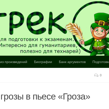
из произведений
Биографии
Банк аргументов
Подготовк
0
грозы в пьесе «Гроза»