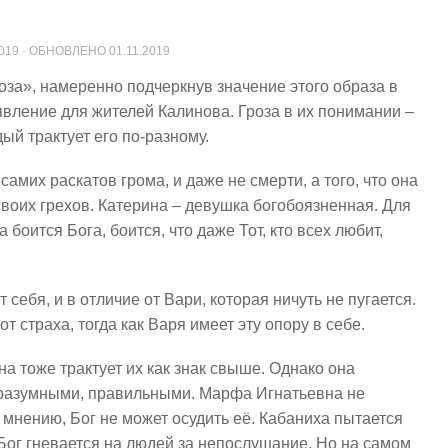
2019
· ОБНОВЛЕНО
01.11.2019
оза», намеренно подчеркнув значение этого образа в
 явление для жителей Калинова. Гроза в их понимании –
ый трактует его по-разному.
 самих раскатов грома, и даже не смерти, а того, что она
своих грехов. Катерина – девушка богобоязненная. Для
 боится Бога, боится, что даже Тот, кто всех любит,
себя, и в отличие от Вари, которая ничуть не пугается.
т страха, тогда как Варя имеет эту опору в себе.
а тоже трактует их как знак свыше. Однако она
я разумными, правильными. Марфа Игнатьевна не
 мнению, Бог не может осудить её. Кабаниха пытается
 Бог гневается на людей за непослушание. Но на самом