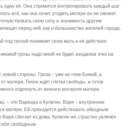
сь одну её. Она стремится контролировать каждый шаг
лать всё, как она хочет, угодить матери он не сможет.
почувствовать свою силу и значимость другим
репещет перед ней, как и большинство жителей города.
ой под грозой понимает свою мать и её действия:
никакой грозы надо мной не будет, кандалов этих на
с новой стороны. Гроза – уже не гнев Божий, а
т матери. Тихон ждёт глотка свободы, и готов
емного отдохнуть от вечного контроля матери.
зы, – это Варвара и Кулигин. Варя – внутреннее
тся матери. Ей приходится действовать обходным
е Варя сбегает из дома. Кулигин же страстно увлечён
 себя свободным.