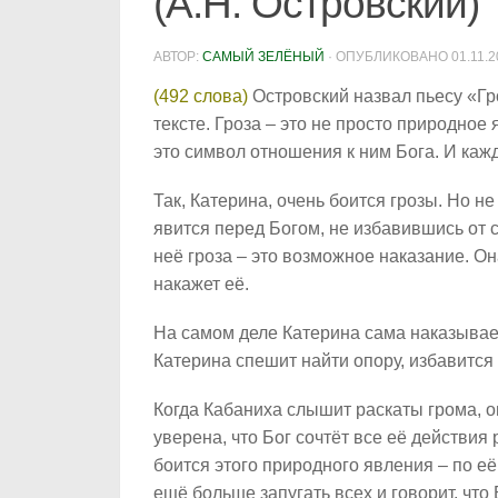
(А.Н. Островский)
АВТОР:
САМЫЙ ЗЕЛЁНЫЙ
· ОПУБЛИКОВАНО
01.11.
(492 слова)
Островский назвал пьесу «Гр
тексте. Гроза – это не просто природное
это символ отношения к ним Бога. И кажд
Так, Катерина, очень боится грозы. Но не
явится перед Богом, не избавившись от 
неё гроза – это возможное наказание. Она
накажет её.
На самом деле Катерина сама наказывает 
Катерина спешит найти опору, избавится о
Когда Кабаниха слышит раскаты грома, он
уверена, что Бог сочтёт все её действи
боится этого природного явления – по её
ещё больше запугать всех и говорит, что