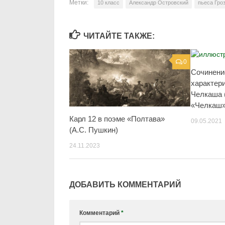
Метки:
10 класс
Александр Островский
пьеса Гро
ЧИТАЙТЕ ТАКЖЕ:
0
Сочинени
характер
Челкаша 
«Челкаш»
Карл 12 в поэме «Полтава»
09.05.2021
(А.С. Пушкин)
24.11.2023
ДОБАВИТЬ КОММЕНТАРИЙ
Комментарий
*