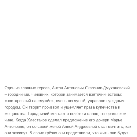
Один из главных героев, Антон Антонович Сквозник-Дмухановский
– городничий, чиновник, которой занимается взяточничеством:
«постаревший на службе», очень неглупый, управляет уездным
городом. Он творит произвол и ущемляет права купечества и
мещанства. Городничий мечтает о почёте и славе, генеральском
чине. Когда Хлестаков сделал предложение его дочери Марье
Антоновне, он со своей женой Анной Андреевной стал мечтать, как
они заживут. В своих грёзах они представили, что жить они будут