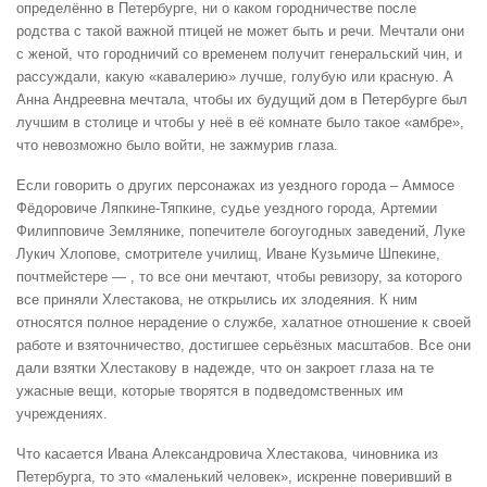
определённо в Петербурге, ни о каком городничестве после
родства с такой важной птицей не может быть и речи. Мечтали они
с женой, что городничий со временем получит генеральский чин, и
рассуждали, какую «кавалерию» лучше, голубую или красную. А
Анна Андреевна мечтала, чтобы их будущий дом в Петербурге был
лучшим в столице и чтобы у неё в её комнате было такое «амбре»,
что невозможно было войти, не зажмурив глаза.
Если говорить о других персонажах из уездного города – Аммосе
Фёдоровиче Ляпкине-Тяпкине, судье уездного города, Артемии
Филипповиче Землянике, попечителе богоугодных заведений, Луке
Лукич Хлопове, смотрителе училищ, Иване Кузьмиче Шпекине,
почтмейстере — , то все они мечтают, чтобы ревизору, за которого
все приняли Хлестакова, не открылись их злодеяния. К ним
относятся полное нерадение о службе, халатное отношение к своей
работе и взяточничество, достигшее серьёзных масштабов. Все они
дали взятки Хлестакову в надежде, что он закроет глаза на те
ужасные вещи, которые творятся в подведомственных им
учреждениях.
Что касается Ивана Александровича Хлестакова, чиновника из
Петербурга, то это «маленький человек», искренне поверивший в