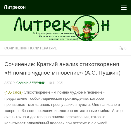
Литрекон
СОЧИНЕНИЯ ПО ЛИТЕРАТУРЕ
0
Сочинение: Краткий анализ стихотворения
«Я помню чудное мгновение» (А.С. Пушкин)
АВТОР:
САМЫЙ ЗЕЛЁНЫЙ
·
10.11.2021
(405 слов)
Стихотворение «Я помню чудное мгновение»
представляет собой лирическое произведение, которое
пронизывает мотив вновь проснувшихся чувств. Оно написано в
жанре любовного послания и сложено пятистопным ямбом. Автор
очень точно и достоверно описал переживания, которые
испытывает влюблённый человек при встрече с любимой.