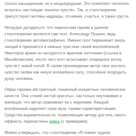
только насыщенным, но и неоднородным. Это позволяет читателю
испытать настоящие «качели чувств». Так, в стихотворении
присутствуют мотивы надежды, отчаяния, счастья, а также грусти.
Нетрудно догадаться, что лирическим героем в данном
стихотворении является сам поэт, Александр Пушкин, ведь
стихотворение автобиографично. Именно поэт переживает вихрь
эмоций и признаётся в нежных чувствах своей возлюбленной.
Некоторое время он находится в мрачном заточении (ссылка в
Михайловском), после чего поэт испытывает очередную волну
чувств с новой силой. В своем произведении автор смог воспеть
чувство любви как некую волшебную силу, способную возродить
душу человека.
Образ героини абстрактный, лишенный конкретных человеческих
качеств. Она «гений чистой красоты», настолько неуловимая и
манящая, что автор сравнивает ее с видением. Каждый
влюбленный наделяет свою музу такими характеристиками.
Средства выразительности, позволяющие автору достичь такого
эффекта, перечислены
здесь
(с примерами).
Можно утверждать, что стихотворение «Я помню чудное