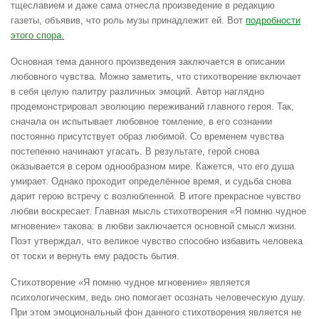
тщеславием и даже сама отнесла произведение в редакцию
газеты, объявив, что роль музы принадлежит ей. Вот
подробности
этого спора.
Основная тема данного произведения заключается в описании
любовного чувства. Можно заметить, что стихотворение включает
в себя целую палитру различных эмоций. Автор наглядно
продемонстрировал эволюцию переживаний главного героя. Так,
сначала он испытывает любовное томление, в его сознании
постоянно присутствует образ любимой. Со временем чувства
постепенно начинают угасать. В результате, герой снова
оказывается в сером однообразном мире. Кажется, что его душа
умирает. Однако проходит определённое время, и судьба снова
дарит герою встречу с возлюбленной. В итоге прекрасное чувство
любви воскресает. Главная мысль стихотворения «Я помню чудное
мгновение» такова: в любви заключается основной смысл жизни.
Поэт утверждал, что великое чувство способно избавить человека
от тоски и вернуть ему радость бытия.
Стихотворение «Я помню чудное мгновение» является
психологическим, ведь оно помогает осознать человеческую душу.
При этом эмоциональный фон данного стихотворения является не