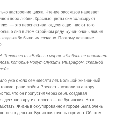
олько настроение цикла. Чтение рассказов навевает
ущей поре любви. Красные цветы символизируют
ллея — это перспектива, отделяющая нас от того
больше лип в этом стройном ряду. Бунин очень любил
то когда-либо было им создано. Поэтому название
ю.
Н. Толстого из «Войны и мира»: «Любовь не понимает
слова, которые могут служить эпиграфом, сквозной
лей».
ыло уже около семидесяти лет. Большой жизненный
 тонкие грани любви. Зрелость позволила автору
х тех, что он пропустил через себя, создавая
з десятков других голосов — не бунинских. Но в
аботать. Жизнь в оккупированном городе была очень
егося в деньгах. Бунин жил очень скромно. Об этом