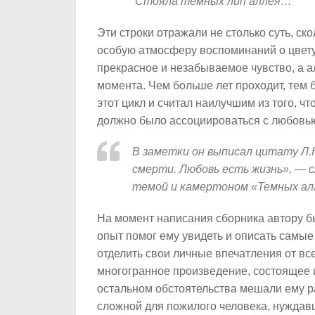
Стояла темных лип аллея…
Эти строки отражали не столько суть, ск
особую атмосферу воспоминаний о цвет
прекрасное и незабываемое чувство, а а
момента. Чем больше лет проходит, тем 
этот цикл и считал наилучшим из того, ч
должно было ассоциироваться с любовь
В заметки он выписал цитату Л.
смерти. Любовь есть жизнь», — 
темой и камертоном «Темных ал
На момент написания сборника автору б
опыт помог ему увидеть и описать самые
отделить свои личные впечатления от все
многогранное произведение, состоящее и
остальном обстоятельства мешали ему р
сложной для пожилого человека, нуждавш