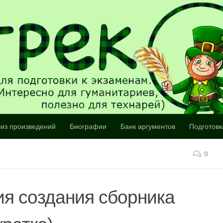
из произведений
Биографии
Банк аргументов
Подготовк
0
ия создания сборника