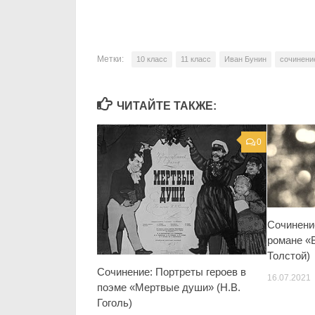
Метки:
10 класс
11 класс
Иван Бунин
сочинени
ЧИТАЙТЕ ТАКЖЕ:
0
Сочинени
романе «В
Толстой)
Сочинение: Портреты героев в
16.07.2021
поэме «Мертвые души» (Н.В.
Гоголь)