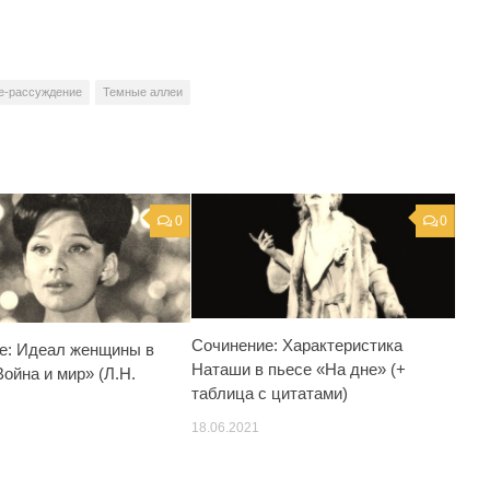
е-рассуждение
Темные аллеи
0
0
Сочинение: Характеристика
е: Идеал женщины в
Наташи в пьесе «На дне» (+
ойна и мир» (Л.Н.
таблица с цитатами)
18.06.2021