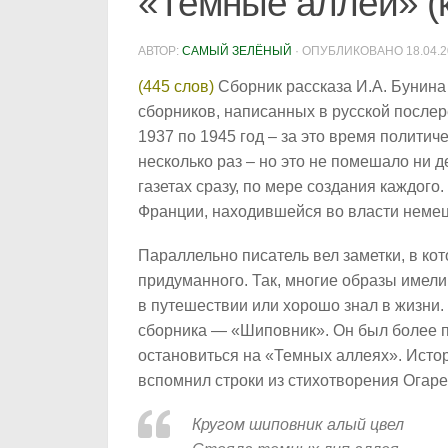
«Темные аллеи» (к
АВТОР:
САМЫЙ ЗЕЛЁНЫЙ
· ОПУБЛИКОВАНО
18.04.
(445 слов)
Сборник рассказа И.А. Бунина
сборников, написанных в русской после
1937 по 1945 год – за это время полити
несколько раз – но это не помешало ни д
газетах сразу, по мере создания каждого
Франции, находившейся во власти немец
Параллельно писатель вел заметки, в ко
придуманного. Так, многие образы имели 
в путешествии или хорошо знал в жизни
сборника — «Шиповник». Он был более п
остановиться на «Темных аллеях». Истор
вспомнил строки из стихотворения Огар
Кругом шиповник алый цвел