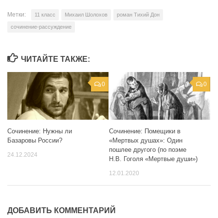
Метки:
11 класс
Михаил Шолохов
роман Тихий Дон
сочинение-рассуждение
ЧИТАЙТЕ ТАКЖЕ:
0
0
Сочинение: Нужны ли
Сочинение: Помещики в
Базаровы России?
«Мертвых душах»: Один
пошлее другого (по поэме
24.12.2024
Н.В. Гоголя «Мертвые души»)
12.01.2020
ДОБАВИТЬ КОММЕНТАРИЙ