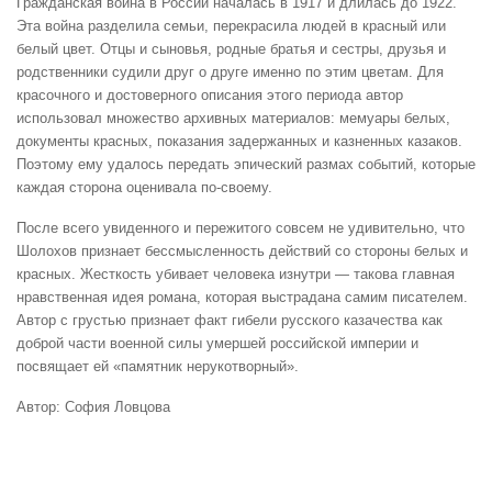
Гражданская война в России началась в 1917 и длилась до 1922.
Эта война разделила семьи, перекрасила людей в красный или
белый цвет. Отцы и сыновья, родные братья и сестры, друзья и
родственники судили друг о друге именно по этим цветам. Для
красочного и достоверного описания этого периода автор
использовал множество архивных материалов: мемуары белых,
документы красных, показания задержанных и казненных казаков.
Поэтому ему удалось передать эпический размах событий, которые
каждая сторона оценивала по-своему.
После всего увиденного и пережитого совсем не удивительно, что
Шолохов признает бессмысленность действий со стороны белых и
красных. Жесткость убивает человека изнутри — такова главная
нравственная идея романа, которая выстрадана самим писателем.
Автор с грустью признает факт гибели русского казачества как
доброй части военной силы умершей российской империи и
посвящает ей «памятник нерукотворный».
Автор: София Ловцова