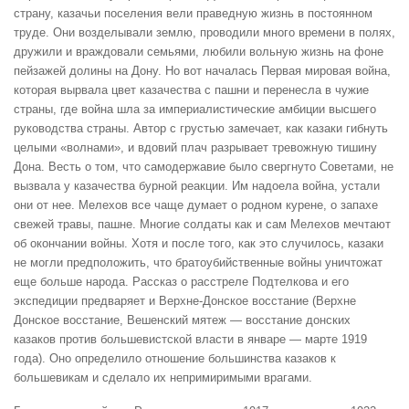
страну, казачьи поселения вели праведную жизнь в постоянном
труде. Они возделывали землю, проводили много времени в полях,
дружили и враждовали семьями, любили вольную жизнь на фоне
пейзажей долины на Дону. Но вот началась Первая мировая война,
которая вырвала цвет казачества с пашни и перенесла в чужие
страны, где война шла за империалистические амбиции высшего
руководства страны. Автор с грустью замечает, как казаки гибнуть
целыми «волнами», и вдовий плач разрывает тревожную тишину
Дона. Весть о том, что самодержавие было свергнуто Советами, не
вызвала у казачества бурной реакции. Им надоела война, устали
они от нее. Мелехов все чаще думает о родном курене, о запахе
свежей травы, пашне. Многие солдаты как и сам Мелехов мечтают
об окончании войны. Хотя и после того, как это случилось, казаки
не могли предположить, что братоубийственные войны уничтожат
еще больше народа. Рассказ о расстреле Подтелкова и его
экспедиции предваряет и Верхне-Донское восстание (Верхне
Донское восстание, Вешенский мятеж — восстание донских
казаков против большевистской власти в январе — марте 1919
года). Оно определило отношение большинства казаков к
большевикам и сделало их непримиримыми врагами.