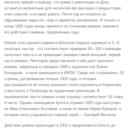
писатель пришёл к выводу, что роман о революции на Дону
останется непонятным для читателей без рассказа о предыстории
этих событий, и оставил работу. Почти год он потратил на
обдумывание замысла, сбор и обработку материалов. И только ​«с
конца 1926 года» ​вновь принялся за сочинение романа, перенеся
его действие в мирные, предвоенные годы.
Объём этого раннего варианта Шолохов позднее оценивал в 3—8 ​
печатных листов, ​ что соответствует примерно 50—100 страницам
печатного текста и не превышает размера самой меньшей, первой
части романа. Некоторое представление о нём дают рукописи
романа, найденные в середине 1980-х журналистом ​Львом
Колодным, ​ и ныне хранящиеся в ​ИМЛИ. ​Среди них сохранились 10
страниц, датированных осенью 1925 года, в которых
рассказывается об отказе казачьего полка подчиниться Корнилову
и выступить в Петроград​ на подавление революции. В
каноническом тексте романа этому отрывку соответствует 15 глава
4 части. Однако зачинщиком бунта в отрывке 1925 года выступает
не Иван Алексеевич Котляров, а казак по имени Абрам Ермаков, в
котором легко угадывается главный герой — Григорий Мелехов.
Действие романа происходит в 1912 и продолжается вплоть до