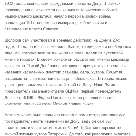
1922 года с окончанием гражданской войны на Дону. В рамках
произведения описывается несколько исторических событий
национального масштаба: начало первой мировой войны,
революция 1917, свержение императорской династии и
становление власти Советов.
Шолохов сам участвовал в военных действиях на Дону в 20-х
годах. Тогда он и познакомился с бытом, традициями и свободными
людьми, которые всю жизнь жили на воле, вдали от суетливой
жизни в городах. В своем романе он рассмотрел именно макромир
казачества. “Тихий Дон” очень историчен: присутствуют реальные
названия населенных пунктов: станицы, села, хутора. События
развиваются в конкретной станице — Вешенская. В героях можно
узнать реальных участников действий на Дону: Иван Лугин —
председатель казачьего отдела ВЦИКа, первый председатель
Донского ВЦИКа; Федор Подтелков, член революционного
комитета; еланский казак Михаил Кривошлыков.
Автор максимально правдиво описал в романе хронологическую
последовательность изменений на Дону, ведь он сам был
свидетелем и участником этих событий. Действие открывается
мирной жизнью хутора Татарский. До того, как революция охватила