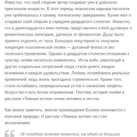
Известно, что свой сборник автор создавал уже в довольно
преклонном возрасте. В этот период творческая карьера писателя
уже приблизилась к своему логическому завершению. Бунин жил и
создавал свой сборник в середине двадцатого столетия. Известно,
что в девятнадцатого веке любовь представляла собой духовную и
романтическую категорию, далекую от физиологии. Душу было
принято отделять от тела. Большую популярность получила
концепция платонической любви — духовной близости без
телесного проявления. Однако в двадцатом столетии отношение к
чувству любви несколько изменилось. Из-за войн, революций и
других социальных потрясений люди стали ценить каждое
мгновение и каждое удовольствие. Любовь потребовала реальных
проявлений, ведь жизнь проходила стремительно. Кроме того,
стали ослабевать патриархальные устои и ханжеские запреты.
Искусство стало более откровенным. Поэтому история любви в
рассказе «Темные аллеи» очень интимна и честна.
Как можно заметить, многие произведения Бунина начинаются с
описания природы. И рассказ «Темные аллеи» не стал
исключением:
«В холодное осеннее ненастье, на одной из больших