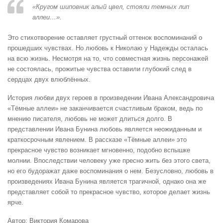
«Кругом шиповник алый цвел, стояли темных лип
аллеи…».
Это стихотворение оставляет грустный оттенок воспоминаний о
прошедших чувствах. Но любовь к Николаю у Надежды осталась
на всю жизнь. Несмотря на то, что совместная жизнь персонажей
не состоялась, прожитые чувства оставили глубокий след в
сердцах двух влюблённых.
История любви двух героев в произведении Ивана Александровича
«Тёмные аллеи» не заканчивается счастливым браком, ведь по
мнению писателя, любовь не может длиться долго. В
представлении Ивана Бунина любовь является неожиданным и
краткосрочным явлением. В рассказе «Тёмные аллеи» это
прекрасное чувство возникает мгновенно, подобно вспышке
молнии. Впоследствии человеку уже пресно жить без этого света,
но его будоражат даже воспоминания о нем. Безусловно, любовь в
произведениях Ивана Бунина является трагичной, однако она же
представляет собой то прекрасное чувство, которое делает жизнь
ярче.
Автор: Виктория Комарова