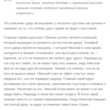
тульских дорог, залитой дождями и изрезанной многими
черными колеями подкатил закиданный грязью
тарантас».
Это описание сразу же вызывает у читателя грустное настроение и
намекает на то, что любовь двух героев не будет счастливой.
Главным героем рассказа «Тёмные аллеи» является военный,
который вынужден остановится на постоялом дворе. Хозяйкой
этого двора является женщина, с которой Николай в свое время
находился в близких отношениях: она была крестьянкой, он —
барином, но это не помешало им любить друг друга. Надежда до
сих пор его любит, но не может простить измены, ведь Николай
бросил ее ради другой женщины. Уважая эту любовь, она ни за
кого не вышла замуж. Николай тоже не обрел счастья: жена
предала его, сын не оправдал надежд. Главный герой вдруг
вспоминает все свою прошлое, наполненное счастьем и любовью к
героине. Несмотря на это, Николай Алексеевич не может и не мог
представить Надежду в качестве своей супруги. В итоге герой
уезжает вместе со своими переживаниями. Когда Николай покидает
постоялый двор, он вдруг вспоминает известные строки: