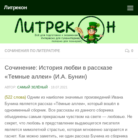
Литрекон
СОЧИНЕНИЯ ПО ЛИТЕРАТУРЕ
0
Сочинение: История любви в рассказе
«Темные аллеи» (И.А. Бунин)
АВТОР:
САМЫЙ ЗЕЛЁНЫЙ
·
18.07.2021
(522 слова)
Одним из наиболее значимых произведений Ивана
Бунина является рассказ «Тёмные аллеи», который вошёл в
одноименный сборник. Все рассказы из данного сборника
объединены самым прекрасным чувством на свете — любовью. Не
секрет, что любовь в представлении выдающегося писателя
является мимолетной страстью, которая мгновенно загорается и
гаснет. Как можно заметить, ни один рассказ Бунина из сборника