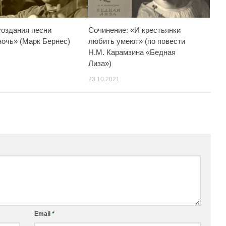
создания песни
Сочинение: «И крестьянки
ночь» (Марк Бернес)
любить умеют» (по повести
Н.М. Карамзина «Бедная
Лиза»)
23.10.2021
Email
*