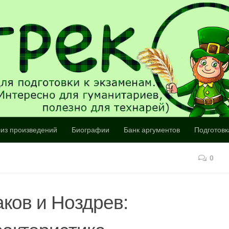
из произведений
Биографии
Банк аргументов
Подготовк
0
ков и Ноздрев: