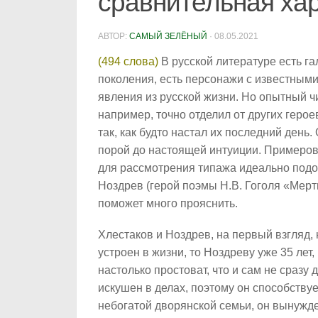
сравнительная ха
АВТОР:
САМЫЙ ЗЕЛЁНЫЙ
·
08.05.2021
(494 слова)
В русской литературе есть га
поколения, есть персонажи с известными
явления из русской жизни. Но опытный ч
например, точно отделил от других герое
так, как будто настал их последний день.
порой до настоящей интуиции. Примеров 
для рассмотрения типажа идеально подой
Ноздрев (герой поэмы Н.В. Гоголя «Мер
поможет много прояснить.
Хлестаков и Ноздрев, на первый взгляд,
устроен в жизни, то Ноздреву уже 35 лет
настолько простоват, что и сам не сразу
искушен в делах, поэтому он способству
небогатой дворянской семьи, он вынужд