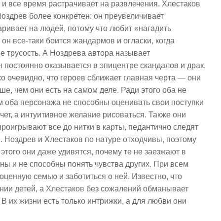
 и все время растрачивает на развлечения. Хлестаков
 Ноздрев более конкретен: он преувеличивает
ривает на людей, потому что любит «нагадить
он все-таки боится жандармов и огласки, когда
ере трусость. А Ноздрева автора называет
н постоянно оказывается в эпицентре скандалов и драк.
ако очевидно, что героев сближает главная черта — они
чше, чем они есть на самом деле. Ради этого оба не
ом оба персонажа не способны оценивать свои поступки
чет, а интуитивное желание рисоваться. Также они
проигрывают все до нитки в карты, педантично следят
 Ноздрев и Хлестаков по натуре отходчивы, поэтому
 этого они даже удивятся, почему те не заезжают в
нны и не способны понять чувства других. При всем
оценную семью и заботиться о ней. Известно, что
нии детей, а Хлестаков без сожалений обманывает
 В их жизни есть только интрижки, а для любви они