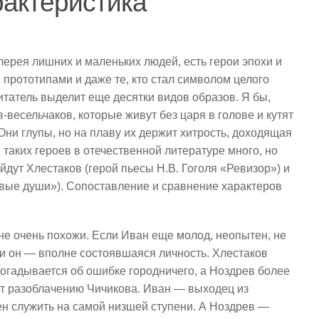
рактеристика
лерея лишних и маленьких людей, есть герои эпохи и
 прототипами и даже те, кто стал символом целого
итатель выделит еще десятки видов образов. Я бы,
в-весельчаков, которые живут без царя в голове и кутят
 Они глупы, но на плаву их держит хитрость, доходящая
таких героев в отечественной литературе много, но
дут Хлестаков (герой пьесы Н.В. Гоголя «Ревизор») и
твые души»). Сопоставление и сравнение характеров
 не очень похожи. Если Иван еще молод, неопытен, не
, и он — вполне состоявшаяся личность. Хлестаков
 догадывается об ошибке городничего, а Ноздрев более
ет разоблачению Чичикова. Иван — выходец из
ен служить на самой низшей ступени. А Ноздрев —