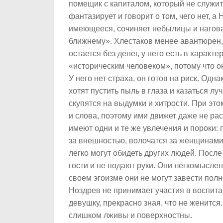
помещик с капиталом, который не служит
фантазирует и говорит о том, чего нет, а
имеющееся, сочиняет небылицы и нагова
ближнему». Хлестаков менее авантюрен, 
остается без денег, у него есть в характ
«историческим человеком», потому что о
У него нет страха, он готов на риск. Одн
хотят пустить пыль в глаза и казаться лу
скупятся на выдумки и хитрости. При эт
и слова, поэтому ими движет даже не рас
имеют одни и те же увлечения и пороки: 
за внешностью, волочатся за женщинами.
легко могут обидеть других людей. После
гости и не подают руки. Они легкомысле
своем эгоизме они не могут завести полн
Ноздрев не принимает участия в воспита
девушку, прекрасно зная, что не женится.
слишком лживы и поверхностны.