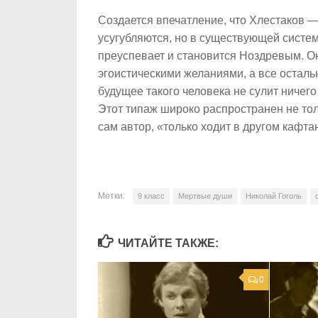
Создается впечатление, что Хлестаков 
усугубляются, но в существующей системе
преуспевает и становится Ноздревым. О
эгоистическими желаниями, а все осталь
будущее такого человека не сулит ничего
Этот типаж широко распространен не толь
сам автор, «только ходит в другом кафта
Метки:
9 класс
Мертвые души
Николай Гоголь
ЧИТАЙТЕ ТАКЖЕ:
0