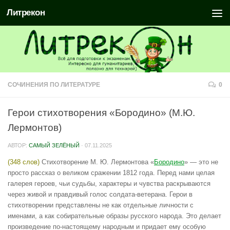
Литрекон
СОЧИНЕНИЯ ПО ЛИТЕРАТУРЕ
0
Герои стихотворения «Бородино» (М.Ю.
Лермонтов)
АВТОР:
САМЫЙ ЗЕЛЁНЫЙ
·
07.11.2025
(348 слов)
Стихотворение М. Ю. Лермонтова «
Бородино
» — это не
просто рассказ о великом сражении 1812 года. Перед нами целая
галерея героев, чьи судьбы, характеры и чувства раскрываются
через живой и правдивый голос солдата-ветерана. Герои в
стихотворении представлены не как отдельные личности с
именами, а как собирательные образы русского народа. Это делает
произведение по-настоящему народным и придает ему особую