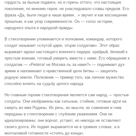
гордость за былые подвиги, но и горечь оттого, что настоящее
поколение, по мнению героя, не унаследовало славы предков. Его
фраза «Да, были люди в наше время…» звучит и как восхищение
прошлым, и как укор современности. Он — голос истории,
народного опыта и народной правды.
В стихотворении упоминается и полковник, командир, которого
солдат называет «слугой царю, отцом солдатам». Этот образ
выражает идеал настоящего военного лидера: храбрый, близкий к
простым воинам, готовый умереть вместе с ними. Его обращение к
солдатам — «Ребята! не Москва ль за нами?» — поднимает дух
армии и напоминает о нравственной цели битвы — защитить
родную землю. Полковник — пример того, как личное мужество
способно влиять на судьбу целого народа.
Но главным героем стихотворения является сам народ — простые
солдаты. Они изображены как сильные, стойкие, готовые идти на
смерть во имя Родины. Их речь, их мысли, их сомнения и гнев
переданы в стихотворении с глубоким уважением. Они не
идеализированы: они ворчат, устают, но никогда не оставляют
своего долга. Их подвиг выражается не в громких словах, а в
молчаливой готовности «стоять до конца».