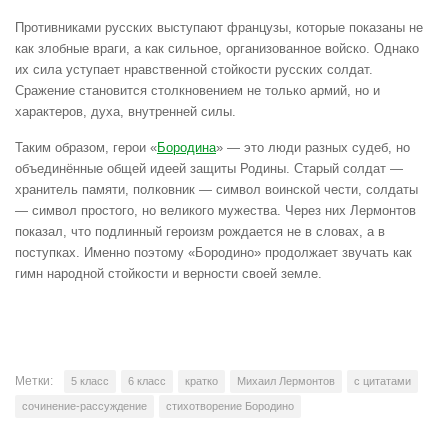
Противниками русских выступают французы, которые показаны не
как злобные враги, а как сильное, организованное войско. Однако
их сила уступает нравственной стойкости русских солдат.
Сражение становится столкновением не только армий, но и
характеров, духа, внутренней силы.
Таким образом, герои «
Бородина
» — это люди разных судеб, но
объединённые общей идеей защиты Родины. Старый солдат —
хранитель памяти, полковник — символ воинской чести, солдаты
— символ простого, но великого мужества. Через них Лермонтов
показал, что подлинный героизм рождается не в словах, а в
поступках. Именно поэтому «Бородино» продолжает звучать как
гимн народной стойкости и верности своей земле.
Метки:
5 класс
6 класс
кратко
Михаил Лермонтов
с цитатами
сочинение-рассуждение
стихотворение Бородино