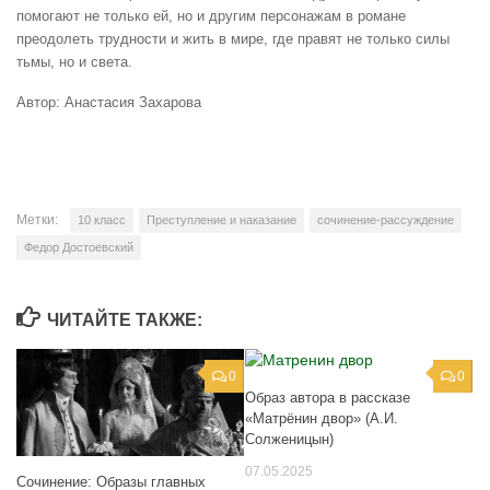
помогают не только ей, но и другим персонажам в романе
преодолеть трудности и жить в мире, где правят не только силы
тьмы, но и света.
Автор: Анастасия Захарова
Метки:
10 класс
Преступление и наказание
сочинение-рассуждение
Федор Достоевский
ЧИТАЙТЕ ТАКЖЕ:
0
0
Образ автора в рассказе
«Матрёнин двор» (А.И.
Солженицын)
07.05.2025
Сочинение: Образы главных