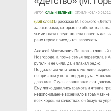
«Детство» (М. Гор
АВТОР:
САМЫЙ ЗЕЛЁНЫЙ
· ОПУБЛИКОВАНО
04.05.
(368 слов)
В рассказе М. Горького «Детс
характерами, которые по обстоятельств
чьими глаза представлена повесть для ч
рано герою приходится взрослеть.
Алексей Максимович Пешков – главный г
Новгороде, а позже семья переехала в А
ругали и не били, да и плакал редко.
По диалогам читателю отчетливо вырисов
но при этом у него твердая рука. Мальчик
дразнили. Скулы сравнивали с отцовски
Ему легко давались грамота и чтение гр
недопонимание возникало в грамматике. 
всех хороший качествах, он безумно упр