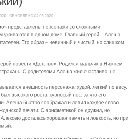
ький)
2020
· ОБНОВЛЕНО
04.05.2020
тво» представлены персонажи со сложными
ам уживаются в одном доме. Главный герой – Алеша,
итателей. Его образ – невинный и чистый, но слишком
ерой повести «Детство». Родился мальчик в Нижнем
страхань. С родителями Алеша жил счастливо: не
ывается внешность персонажа: худой, легкий по весу,
 был высокого роста, курносый нос, за что его
ми. Алеша быстро соображал и ловил каждое слово.
ажданской печати. С арифметикой он дружил, но
Алексею досталась хорошая память и ловкость, но при
ямый.