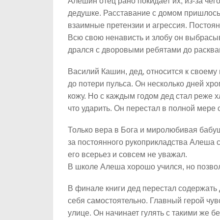
Алешин отец рано покидает их, из-за че
дедушке. Расставание с домом пришлось
взаимные претензии и агрессия. Постоя
Всю свою ненависть и злобу он выбрасыв
дрался с дворовыми ребятами до раскв
Василий Кашин, дед, относится к своему
до потери пульса. Он несколько дней хро
кожу. Но с каждым годом дед стал реже х
что ударить. Он перестал в полной мере
Только вера в Бога и миролюбивая бабуш
за постоянного рукоприкладства Алеша с
его всерьез и совсем не уважал.
В школе Алеша хорошо учился, но позво
В финале книги дед перестал содержать
себя самостоятельно. Главный герой чув
улице. Он начинает гулять с такими же 