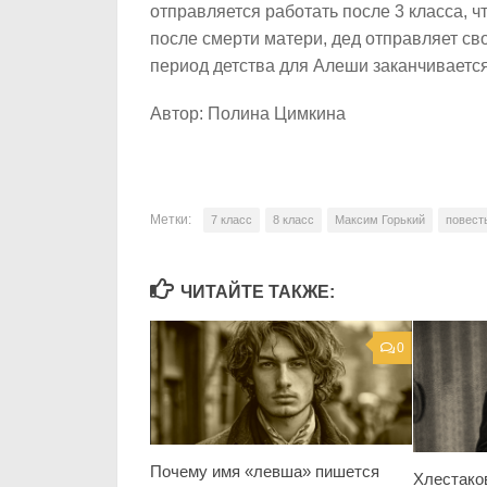
отправляется работать после 3 класса, ч
после смерти матери, дед отправляет сво
период детства для Алеши заканчивается
Автор: Полина Цимкина
Метки:
7 класс
8 класс
Максим Горький
повест
ЧИТАЙТЕ ТАКЖЕ:
0
Почему имя «левша» пишется
Хлестако