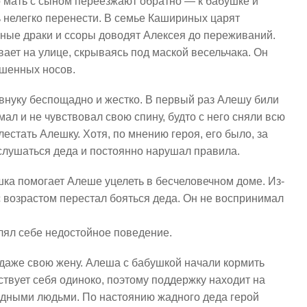
го мать с сыном переезжают обратно — к бабушке и
 нелегко перенести. В семье Кашириных царят
нные драки и ссоры доводят Алексея до переживаний.
ает на улице, скрываясь под маской весельчака. Он
ашенных носов.
 внуку беспощадно и жестко. В первый раз Алешу били
мал и не чувствовал свою спину, будто с него сняли всю
лестать Алешку. Хотя, по мнению героя, его было, за
 слушаться деда и постоянно нарушал правила.
ка помогает Алеше уцелеть в бесчеловечном доме. Из-
 возрастом перестал бояться деда. Он не воспринимал
лял себе недостойное поведение.
 даже свою жену. Алеша с бабушкой начали кормить
ствует себя одиноко, поэтому поддержку находит на
бедными людьми. По настоянию жадного деда герой