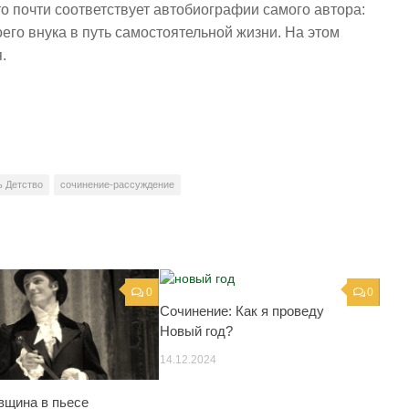
то почти соответствует автобиографии самого автора:
его внука в путь самостоятельной жизни. На этом
.
ь Детство
сочинение-рассуждение
0
0
Сочинение: Как я проведу
Новый год?
14.12.2024
вщина в пьесе