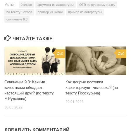
Метки:
9 класс
аргумент из литературы
ОГЭ по русскому языку
по тексту Чехова
пример из жизни
пример из литературы
сочинение 9.3
ЧИТАЙТЕ ТАКЖЕ:
0
0
Как добрые поступки
Сочинение 9.3: Какими
характеризуют человека? (по
качествами обладает
тексту Проскурина)
настоящий друг? (по тексту
Е.Рудакова)
20.01.2026
30.05.2022
ДОБАВИТЬ КОММЕНТАРИЙ