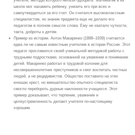
учителе, методы которого нельзя одобрить. Математик в их
школе мог нахамить ребенку, унизить его при всех и
самоутвердиться за его счет. Он считался высококлассным
специалистом, но знание предмета еще не делало его
педагогом в полном смысле слова. Ему не хватало чуткости,
такта, доброты к детям.
Пример из истории. Антон Макаренко (1888–1939) считается
едва ли не самым известным учителем в истории России. Этот
педагог прославился своей уникальной методикой работы с
трудными подростками, основанной на уважении и понимании
детей. Макаренко работал в трудовой колонии для
несовершеннолетних преступников и смог воспитать честных
людей, а не рецидивистов. Общество поставило на этих
юношах крест, но вмешательство опытного специалиста
смогло перебороть дурные наклонности учащихся. Этот
пример доказывает, что терпение, уважение и
целеустремленность делают учителя по-настоящему
хорошим.