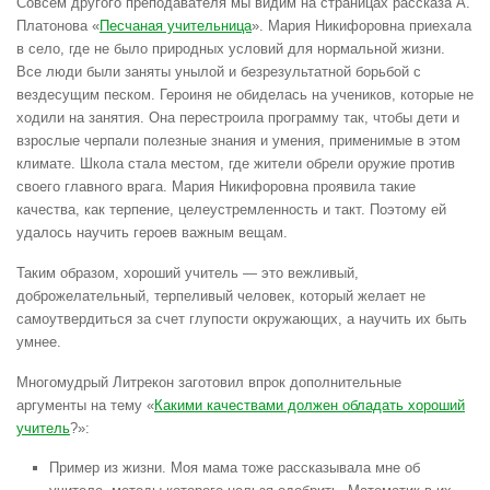
Совсем другого преподавателя мы видим на страницах рассказа А.
Платонова «
Песчаная учительница
». Мария Никифоровна приехала
в село, где не было природных условий для нормальной жизни.
Все люди были заняты унылой и безрезультатной борьбой с
вездесущим песком. Героиня не обиделась на учеников, которые не
ходили на занятия. Она перестроила программу так, чтобы дети и
взрослые черпали полезные знания и умения, применимые в этом
климате. Школа стала местом, где жители обрели оружие против
своего главного врага. Мария Никифоровна проявила такие
качества, как терпение, целеустремленность и такт. Поэтому ей
удалось научить героев важным вещам.
Таким образом, хороший учитель — это вежливый,
доброжелательный, терпеливый человек, который желает не
самоутвердиться за счет глупости окружающих, а научить их быть
умнее.
Многомудрый Литрекон заготовил впрок дополнительные
аргументы на тему «
Какими качествами должен обладать хороший
учитель
?»:
Пример из жизни. Моя мама тоже рассказывала мне об