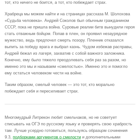
тот, кто ничего не боится, а тот, кто побеждает страх.
Храбреца мы можем найти и на страницах рассказа М. Шолохова
«Судьба человека». Андрей Соколов был обычным гражданином
СССР, пока не пришла война. Суровые реалии битв вынудили героя
стать отважным бойцом. Попав в плен, он проявил незаурядное
мужество, ведь предпочел смерть позору. Пленник отказался
выпить за победу врага и выбрал казнь. Чудом избежав расправы,
Андрей бежал из лагеря, захватив с собой важного заложника.
Конечно, ему было тяжело преодолевать себя раз за разом, но
именно это мы и называем «смелостью». Именно это и помогло
ему остаться человеком чести на войне.
Таким образом, смелый человек — это тот, кто морально
побеждает себя и пересиливает страх.
Многомудрый Литрекон любит смельчаков, но не советует
списывать на ОГЭ по русскому языку и проверять свою храбрость
там. Лучше усердно готовиться, пользуясь образцом сочинения
9.3,
подборками аргументов о смелости
и дополнительными