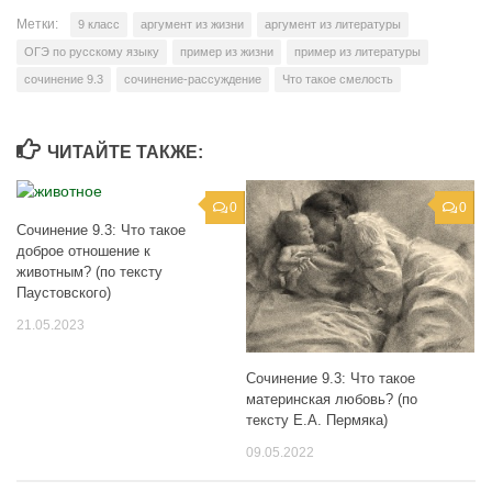
Метки:
9 класс
аргумент из жизни
аргумент из литературы
ОГЭ по русскому языку
пример из жизни
пример из литературы
сочинение 9.3
сочинение-рассуждение
Что такое смелость
ЧИТАЙТЕ ТАКЖЕ:
0
0
Сочинение 9.3: Что такое
доброе отношение к
животным? (по тексту
Паустовского)
21.05.2023
Сочинение 9.3: Что такое
материнская любовь? (по
тексту Е.А. Пермяка)
09.05.2022