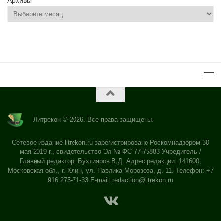
Архивы
Литрекон © 2026. Все права защищены.
Сетевое издание litrekon.ru зарегистрировано Роскомнадзором 30
мая 2019 г., свидетельство Эл № ФС 77-75883 Учредитель /
Главный редактор: Бухтияров В.Д. Адрес редакции: 141600,
Московская обл., г. Клин, ул. Павлика Морозова, д. 11. Телефон: +7
916 275-71-33 E-mail:
redaction@litrekon.ru