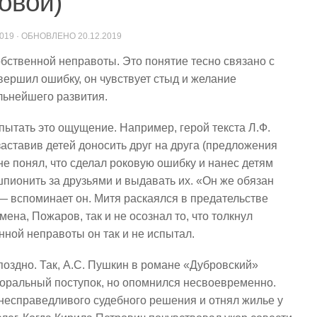
ковой)
2019
· ОБНОВЛЕНО
20.12.2019
ственной неправоты. Это понятие тесно связано с
овершил ошибку, он чувствует стыд и желание
льнейшего развития.
пытать это ощущение. Например, герой текста Л.Ф.
аставив детей доносить друг на друга (предложения
 не понял, что сделал роковую ошибку и нанес детям
ионить за друзьями и выдавать их. «Он же обязан
 — вспоминает он. Митя раскаялся в предательстве
мена, Пожаров, так и не осознал то, что толкнул
ной неправоты он так и не испытал.
поздно. Так, А.С. Пушкин в романе «Дубровский»
моральный поступок, но опомнился несвоевременно.
несправедливого судебного решения и отнял жилье у