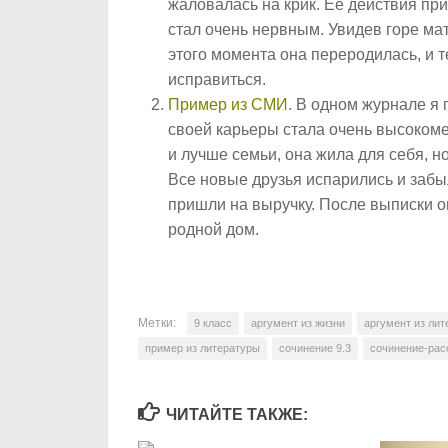
жаловалась на крик. Ее действия при
стал очень нервным. Увидев горе ма
этого момента она переродилась, и т
исправиться.
Пример из СМИ
. В одном журнале я 
своей карьеры стала очень высокоме
и лучше семьи, она жила для себя, н
Все новые друзья испарились и забыл
пришли на выручку. После выписки о
родной дом.
Метки:
9 класс
аргумент из жизни
аргумент из ли
пример из литературы
сочинение 9.3
сочинение-рас
ЧИТАЙТЕ ТАКЖЕ: