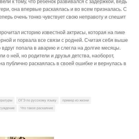
вели к тому, что ребенок развивался с задержкой, ведь
тери, она впервые раскаялась и во всем призналась. С
еперь очень тонко чувствует свою неправоту и спешит
прочитал историю известной актрисы, которая на пике
рной и порвала все связи с родней. Считая себя выше
о вдруг попала в аварию и слегла на долгие месяцы.
и о ней, но родители и друзья детства, наоборот,
на публично раскаялась в своей ошибке и вернулась в
тературы
ОГЭ по русскому языку
пример из жизни
суждение
Что такое раскаяние