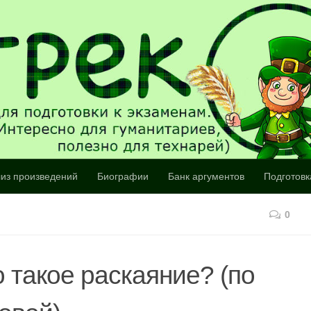
из произведений
Биографии
Банк аргументов
Подготовк
0
о такое раскаяние? (по