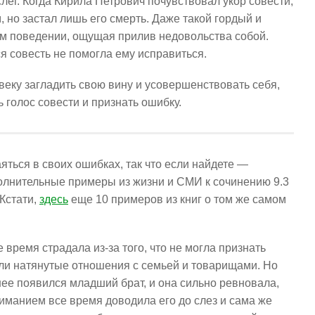
лег. Когда Кирила Петрович почувствовал укор совести,
 но застал лишь его смерть. Даже такой гордый и
м поведении, ощущая прилив недовольства собой.
я совесть не помогла ему исправиться.
веку загладить свою вину и усовершенствовать себя,
 голос совести и признать ошибку.
яться в своих ошибках, так что если найдете —
полнительные примеры из жизни и СМИ к сочинению 9.3
 Кстати,
здесь
еще 10 примеров из книг о том же самом
е время страдала из-за того, что не могла признать
были натянутые отношения с семьей и товарищами. Но
нее появился младший брат, и она сильно ревновала,
ниманием все время доводила его до слез и сама же