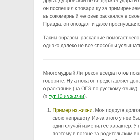
друга. Дубровский не выдержал удара и с
он поспешил к товарищу за примирением,
высокомерный человек раскаялся в свое
Правда, он опоздал, и даже проснувшаяс
Таким образом, раскаяние помогает чело
однако далеко не все способны услышать
Многомудрый Литрекон всегда готов пока
говорите. Ну а пока он представляет до
о раскаянии (на ОГЭ по русскому языку).
(а
тут 10 из жизни
).
Пример из жизни
. Моя подруга долго
свою неправоту. Из-за этого у нее 
один случай изменил ее характер. У 
поэтому в погоне за родительским в