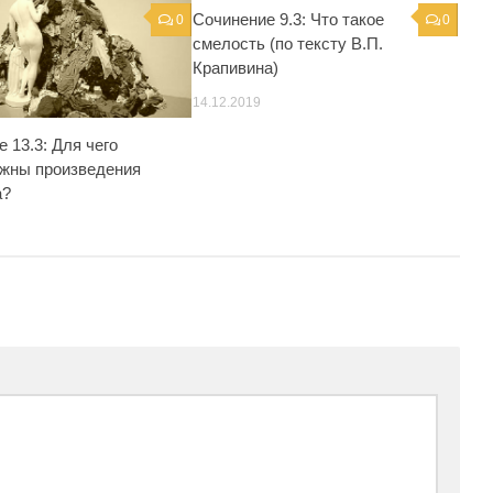
Сочинение 9.3: Что такое
0
0
смелость (по тексту В.П.
Крапивина)
14.12.2019
 13.3: Для чего
жны произведения
а?