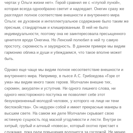
чертах у Ольги жизни нет». Герой сравнил ее с «глупой луной»,
которая всегда однообразно светит и надоедает. Онегин сразу же
разглядел полное соответствие внешности и внутреннего мира
Ольги: ее духовное и интеллектуальное содержание было таким же
пресным, стандартным и клишированным. В ней не было
индивидуальности, поэтому она не заинтересовала пресыщенного
ценителя вроде Онегина. Но Ленский полюбил в ней ту самую
простоту, скромность и заурядность. В данном примере мы видим
гармонию облика и души и убеждаемся, что такое вполне может
быть.
Однако еще чаще мы видим полное несоответствие внешности и
внутреннего мира. Например, в пьесе А.С. Грибоедова «Горе от
ума» мы видим много таких героев. Молчалин внешне тих,
скромен, аккуратен и уступчив. Ни одного лишнего слова, ни
одного неосторожного поступка не позволяет себе этот
безукоризненный молодой человек, у которого «в лице ни тени
беспокойства». Он недурен собой и имеет прекрасные манеры в
высшем свете. На самом же деле Молчалин скрывает свою
истинную сущность под маской угодливости и лести. Внутри он
хитрый, грубый и алчный «повеса», который охотно пристает к
служанке, пока ради повышения волочится за госпожой. Не менее