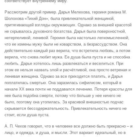
соответствует внутреннему миру.
Рассмотрим другой пример. Дарья Мелехова, героиня романа М.
Шолохова «Тихий Дон», была привлекательной женщиной,
притягивающей взгляды окружающих. Однако за внешней красотой
не скрывалось духовного богатства. Дарья была поверхностной,
нетерпеливой, ленивой. Героиня была настолько легкомысленной,
что ее измены мужу были не коварством, а безрассудством. Она
действительно каждый раз верила, что встретила любовь, а потом
верила, что снова любит мужа. Ее душа была пуста и не способна
любить. Дарье хотелось лишь развлекаться и веселиться. При
этом ее нельзя назвать злой и расчётливой, она просто ветреная и
ленивая женщина. Однако за все приходится платить, и Дарья
поплатилась смертью. Она заразилась сифилисом, который в
начале ХХ века почти не поддавался лечению. Потеря красоты для
нее была подобна смерти, потому что больше у нее ничего не
было, поэтому она утопилась. За красивой внешностью подчас
скрывается бессодержательность. Привлекательность ничего не
стоит, если душа пуста.
А. П. Чехов говорил, что в человеке все должно быть прекрасно – и
лицо, и одежда, и душа, и мысли. Этот вариант идеальный, но в