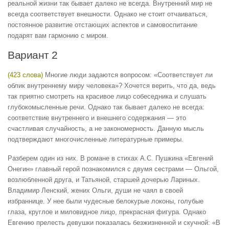
реальной жизни так бывает далеко не всегда. Внутренний мир не
всегда соответствует внешности. Однако не стоит отчаиваться,
постоянное развитие отстающих аспектов и самовоспитание
подарят вам гармонию с миром.
Вариант 2
(423 слова)
Многие люди задаются вопросом: «Соответствует ли
облик внутреннему миру человека»? Хочется верить, что да, ведь
так приятно смотреть на красивое лицо собеседника и слушать
глубокомысленные речи. Однако так бывает далеко не всегда:
соответствие внутреннего и внешнего содержания — это
счастливая случайность, а не закономерность. Данную мысль
подтверждают многочисленные литературные примеры.
Разберем один из них. В романе в стихах А.С. Пушкина «Евгений
Онегин» главный герой познакомился с двумя сестрами — Ольгой,
возлюбленной друга, и Татьяной, старшей дочерью Лариных.
Владимир Ленский, жених Ольги, души не чаял в своей
избраннице. У нее были чудесные белокурые локоны, голубые
глаза, круглое и миловидное лицо, прекрасная фигура. Однако
Евгению прелесть девушки показалась безжизненной и скучной: «В