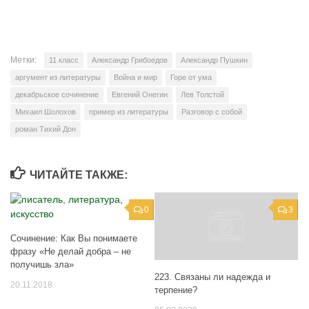
Метки:
11 класс
Александр Грибоедов
Александр Пушкин
аргумент из литературы
Война и мир
Горе от ума
декабрьское сочинение
Евгений Онегин
Лев Толстой
Михаил Шолохов
пример из литературы
Разговор с собой
роман Тихий Дон
ЧИТАЙТЕ ТАКЖЕ:
0
3
Сочинение: Как Вы понимаете
фразу «Не делай добра – не
получишь зла»
223. Связаны ли надежда и
20.11.2018
терпение?