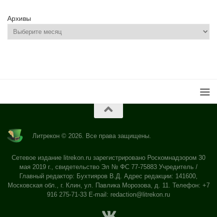
Архивы
Литрекон © 2026. Все права защищены.
Сетевое издание litrekon.ru зарегистрировано Роскомнадзором 30
мая 2019 г., свидетельство Эл № ФС 77-75883 Учредитель /
Главный редактор: Бухтияров В.Д. Адрес редакции: 141600,
Московская обл., г. Клин, ул. Павлика Морозова, д. 11. Телефон: +7
916 275-71-33 E-mail:
redaction@litrekon.ru