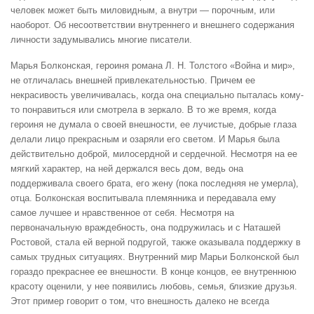
человек может быть миловидным, а внутри — порочным, или
наоборот. Об несоответствии внутреннего и внешнего содержания
личности задумывались многие писатели.
Марья Болконская, героиня романа Л. Н. Толстого «Война и мир»,
не отличалась внешней привлекательностью. Причем ее
некрасивость увеличивалась, когда она специально пыталась кому-
то понравиться или смотрела в зеркало. В то же время, когда
героиня не думала о своей внешности, ее лучистые, добрые глаза
делали лицо прекрасным и озаряли его светом. И Марья была
действительно доброй, милосердной и сердечной. Несмотря на ее
мягкий характер, на ней держался весь дом, ведь она
поддерживала своего брата, его жену (пока последняя не умерла),
отца. Болконская воспитывала племянника и передавала ему
самое лучшее и нравственное от себя. Несмотря на
первоначальную враждебность, она подружилась и с Наташей
Ростовой, стала ей верной подругой, также оказывала поддержку в
самых трудных ситуациях. Внутренний мир Марьи Болконской был
гораздо прекраснее ее внешности. В конце концов, ее внутреннюю
красоту оценили, у нее появились любовь, семья, близкие друзья.
Этот пример говорит о том, что внешность далеко не всегда