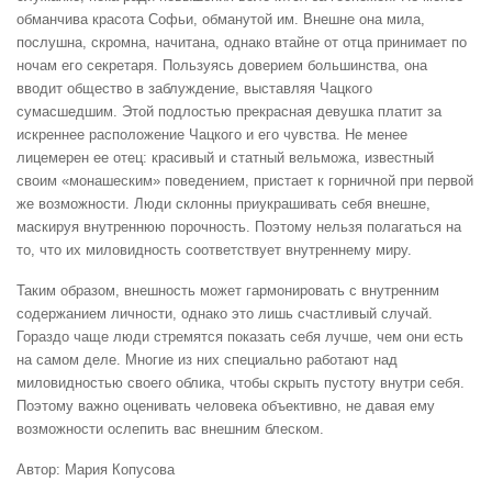
обманчива красота Софьи, обманутой им. Внешне она мила,
послушна, скромна, начитана, однако втайне от отца принимает по
ночам его секретаря. Пользуясь доверием большинства, она
вводит общество в заблуждение, выставляя Чацкого
сумасшедшим. Этой подлостью прекрасная девушка платит за
искреннее расположение Чацкого и его чувства. Не менее
лицемерен ее отец: красивый и статный вельможа, известный
своим «монашеским» поведением, пристает к горничной при первой
же возможности. Люди склонны приукрашивать себя внешне,
маскируя внутреннюю порочность. Поэтому нельзя полагаться на
то, что их миловидность соответствует внутреннему миру.
Таким образом, внешность может гармонировать с внутренним
содержанием личности, однако это лишь счастливый случай.
Гораздо чаще люди стремятся показать себя лучше, чем они есть
на самом деле. Многие из них специально работают над
миловидностью своего облика, чтобы скрыть пустоту внутри себя.
Поэтому важно оценивать человека объективно, не давая ему
возможности ослепить вас внешним блеском.
Автор: Мария Копусова