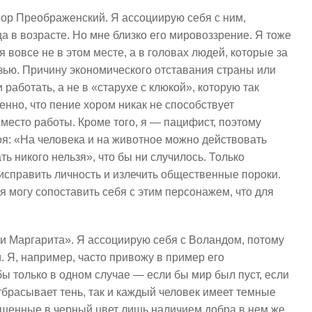
ор Преображенский. Я ассоциирую себя с ним,
ца в возрасте. Но мне близко его мировоззрение. Я тоже
я вовсе не в этом месте, а в головах людей, которые за
язью. Причину экономического отставания страны или
работать, а не в «старухе с клюкой», которую так
нно, что пение хором никак не способствует
есто работы. Кроме того, я — пацифист, поэтому
я: «На человека и на животное можно действовать
ь никого нельзя», что бы ни случилось. Только
исправить личность и излечить общественные пороки.
я могу сопоставить себя с этим персонажем, что для
и Маргарита». Я ассоциирую себя с Воландом, потому
. Я, например, часто привожу в пример его
бы только в одном случае — если бы мир был пуст, если
тбрасывает тень, так и каждый человек имеет темные
ашенные в черный цвет лишь наличием добра в нем же.