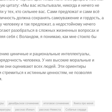
ую цитату: «Мы вас испытывали, никогда и ничего не
ти у тех, кто сильнее вас. Сами предложат и сами всё
 личность должна сохранять самоуважение и гордость, а
 человеку и так предложат, а недостойному нечего
огают разобраться в сложных жизненных вопросах и
ляя себя с Воландом, я понимаю, как мне стоило бы
рению циничные и рациональные интеллектуалы,
порядочность человека. У них высокие моральные и
ым они оценивают всех людей. Эти ориентиры
и стремиться к истинным ценностям, не позволяя
м.
уры
декабрьское сочинение
итоговое сочинение
Книга про меня
тературы
рассказ Ионыч
рассказ Невеста
Собачье сердце