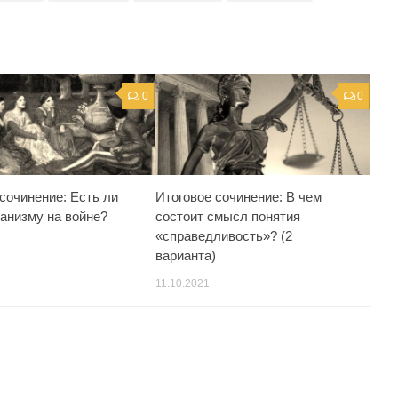
0
0
сочинение: Есть ли
Итоговое сочинение: В чем
манизму на войне?
состоит смысл понятия
«справедливость»? (2
варианта)
11.10.2021