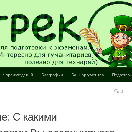
из произведений
Биографии
Банк аргументов
Подготовк
3
е: С какими