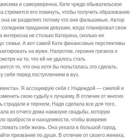
зависима и самоуверенна. Кате чуждо обывательское
на стремится его покинуть, чтобы получить образование
я она не разделяет, потому что они фальшивые. Автор
 о солидном приданом девушки, когда планировал свои
 интересна не столько Катерина, сколько ее
ус семьи. А вот самой Кате финансовые перспективы
азитировать на муже. Напротив, героиня грезила о
отря на то, что ей не удалось стать
тся то, что она хотя бы попыталась это сделать.
у себя перед поступлением в вуз.
Невеста». Я ассоциирую себя с Надеждой — смелой и
зменить свою судьбу к лучшему. В отличие от многих
 страдали и терпели, Надя сделала все для того,
ала из отчего дома накануне свадьбы, которую
ло храбрости и находчивости, чтобы вовремя
сломать себе жизнь. Она уехала в большой город,
йти призвание по душе. В отличие от своего жениха,