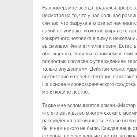
Например, мне всегда нравился професс
несмотря на то, что у нас большая разни
считаю, что разруха в клозетах начинаетс
собой не убирают и охотно мирятся с гр
конкретного человека я вижу в нежелании 
высмеивал Филипп Филиппович. Естестве
обогащению, если мы занимаемся этим вм
полностью согласен с утверждением геро
только внушением». Действительно, «драт
воспитание и перевоспитание помогают 
На основе мировоззренческого сходства 
меня крайне лестно.
Также мне вспоминается роман «Мастер 
что его взгляды во многом схожи с моими
рассуждения о тени шпаги. Зла не было 
бы в нем никого не было. Каждая вещь о
стороны, не освещенные светом, но окр