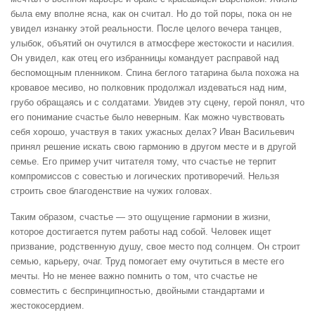
была ему вполне ясна, как он считал. Но до той поры, пока он не
увидел изнанку этой реальности. После целого вечера танцев,
улыбок, объятий он очутился в атмосфере жестокости и насилия.
Он увидел, как отец его избранницы командует расправой над
беспомощным пленником. Спина беглого татарина была похожа на
кровавое месиво, но полковник продолжал издеваться над ним,
грубо обращаясь и с солдатами. Увидев эту сцену, герой понял, что
его понимание счастье было неверным. Как можно чувствовать
себя хорошо, участвуя в таких ужасных делах? Иван Васильевич
принял решение искать свою гармонию в другом месте и в другой
семье. Его пример учит читателя тому, что счастье не терпит
компромиссов с совестью и логических противоречий. Нельзя
строить свое благоденствие на чужих головах.
Таким образом, счастье — это ощущение гармонии в жизни,
которое достигается путем работы над собой. Человек ищет
призвание, родственную душу, свое место под солнцем. Он строит
семью, карьеру, очаг. Труд помогает ему очутиться в месте его
мечты. Но не менее важно помнить о том, что счастье не
совместить с беспринципностью, двойными стандартами и
жестокосердием.