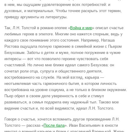
в нем, мы ощущаем удовлетворение всех потребностей: и
духовных, и материальных. Чтобы точнее раскрыть этот термин,
приведу аргументы из литературы.
Так, Л.Н. Толстой в романе-эпопее «
Война и мир
» описал счастье
любимых героев в эпилоге. Многим оно кажется спорным, ведь у
каждого свое понимание этого состояния. Например, Наташа
Ростова ощущала полную гармонию в семейной жизни с Пьером
Безуховым. Заботы о детях и муже, полное погружение в чужие
интересы — вот что позволило героине чувствовать себя
счастливой. Но лично мне ближе идеал самого Безухова: он
сочетал роли отца, супруга и общественного деятеля,
востребованного на службе. На мой взгляд, карьера —
неотъемлемая часть гармоничного бытия, в котором личность
востребована на уровне социума, а не только в близком окружении.
Пьер обрел в своем деле уверенность в себе и стимул
развиваться, а семья подарила ему надежный тыл. Таково мое
видение счастья и, по всей видимости, идеал Л.Н. Толстого.
Говоря о счастье, хочется вспомнить другое произведение Л.Н.
Толстого — рассказ «
После бала
». Иван Васильевич в юности
мечтал о военной карьере и браке с красавицей Варенькой. Жизнь