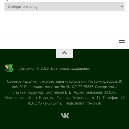
Литрекон © 2026. Все права защищены.
Сетевое издание litrekon.ru зарегистрировано Роскомнадзором 30
мая 2019 г., свидетельство Эл № ФС 77-75883 Учредитель /
Главный редактор: Бухтияров В.Д. Адрес редакции: 141600,
Московская обл., г. Клин, ул. Павлика Морозова, д. 11. Телефон: +7
916 275-71-33 E-mail:
redaction@litrekon.ru