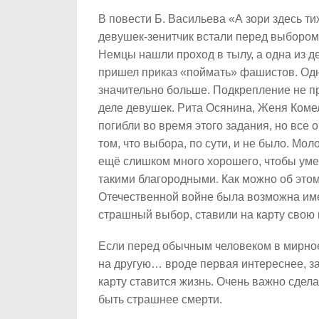
В повести Б. Васильева «А зори здесь т
девушек-зенитчик встали перед выбором:
Немцы нашли проход в тылу, а одна из д
пришел приказ «поймать» фашистов. Одна
значительно больше. Подкрепление не п
деле девушек. Рита Осянина, Женя Комел
погибли во время этого задания, но все
том, что выбора, по сути, и не было. Мо
ещё слишком много хорошего, чтобы умере
такими благородными. Как можно об этом
Отечественной войне была возможна име
страшный выбор, ставили на карту свою 
Если перед обычным человеком в мирное
на другую… вроде первая интереснее, за
карту ставится жизнь. Очень важно сдел
быть страшнее смерти.