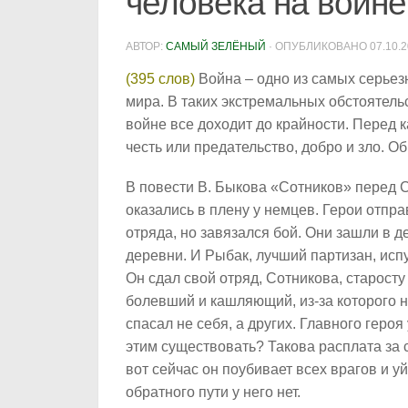
человека на войне
АВТОР:
САМЫЙ ЗЕЛЁНЫЙ
· ОПУБЛИКОВАНО
07.10.
(395 слов)
Война – одно из самых серьезн
мира. В таких экстремальных обстоятель
войне все доходит до крайности. Перед 
честь или предательство, добро и зло. О
В повести В. Быкова «Сотников» перед 
оказались в плену у немцев. Герои отпра
отряда, но завязался бой. Они зашли в 
деревни. И Рыбак, лучший партизан, испу
Он сдал свой отряд, Сотникова, старост
болевший и кашляющий, из-за которого н
спасал не себя, а других. Главного героя
этим существовать? Такова расплата за 
вот сейчас он поубивает всех врагов и уй
обратного пути у него нет.