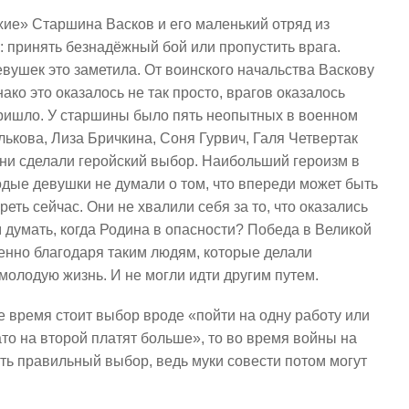
ихие» Старшина Васков и его маленький отряд из
 принять безнадёжный бой или пропустить врага.
евушек это заметила. От воинского начальства Васкову
ко это оказалось не так просто, врагов оказалось
ришло. У старшины было пять неопытных в военном
ькова, Лиза Бричкина, Соня Гурвич, Галя Четвертак
 они сделали геройский выбор. Наибольший героизм в
лодые девушки не думали о том, что впереди может быть
ть сейчас. Они не хвалили себя за то, что оказались
 думать, когда Родина в опасности? Победа в Великой
нно благодаря таким людям, которые делали
молодую жизнь. И не могли идти другим путем.
 время стоит выбор вроде «пойти на одну работу или
то на второй платят больше», то во время войны на
ать правильный выбор, ведь муки совести потом могут