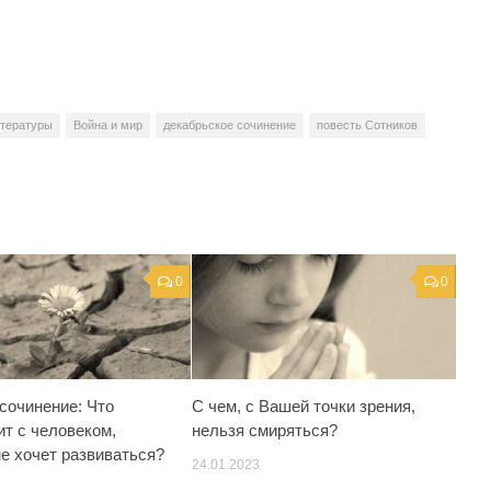
итературы
Война и мир
декабрьское сочинение
повесть Сотников
0
0
сочинение: Что
С чем, с Вашей точки зрения,
ит с человеком,
нельзя смиряться?
не хочет развиваться?
24.01.2023