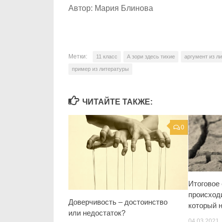
Автор: Мария Блинова
Метки:
11 класс
А зори здесь тихие
аргумент из л
пример из литературы
ЧИТАЙТЕ ТАКЖЕ:
0
Итоговое 
происход
Доверчивость – достоинство
который 
или недостаток?
04.03.2021