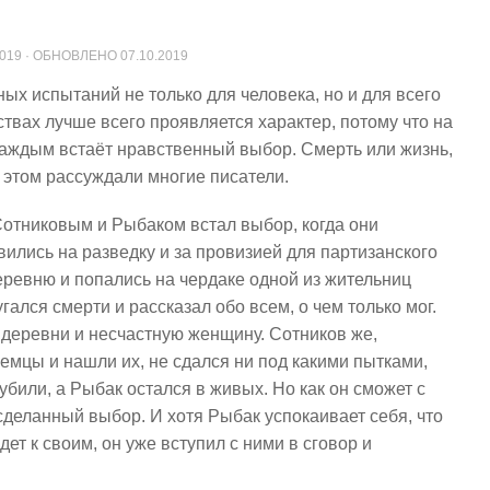
2019
· ОБНОВЛЕНО
07.10.2019
ых испытаний не только для человека, но и для всего
ствах лучше всего проявляется характер, потому что на
каждым встаёт нравственный выбор. Смерть или жизнь,
б этом рассуждали многие писатели.
Сотниковым и Рыбаком встал выбор, когда они
вились на разведку и за провизией для партизанского
деревню и попались на чердаке одной из жительниц
гался смерти и рассказал обо всем, о чем только мог.
у деревни и несчастную женщину. Сотников же,
емцы и нашли их, не сдался ни под какими пытками,
 убили, а Рыбак остался в живых. Но как он сможет с
сделанный выбор. И хотя Рыбак успокаивает себя, что
дет к своим, он уже вступил с ними в сговор и