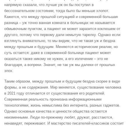
напрямую сказали, что лучше уж он бы поступил в
бессознательном состоянии, тогда было бы меньше хлопот.
Кажется, что между прошлой ситуацией и современной большая
разница – уж точно ванная комната в больницах не называется
обмывочным пунктом, а пациент не может заразится коклюшем от
другого, потому что первому дали немытую тарелку. Однако если
взглянуть внимательно, то мы видим, что не такая уж и бездна
между прошлым и будущим. Меняются исторические реалии, но
суть остается: даже в современной больнице пациент может
оказаться также никому не нужен, а его излечение – это не
благодаря, а вопреки. Значит, не так уж мы далеки от прошлых
эпох.
Таким образом, между прошлым и будущим бездна скорее в виде
формы, а не содержания. Мир меняется, существование человека
в 2021 году отличается от существования его родителей.
Современная реальность пронизана информационными
технологиями, жизнь немыслима без интернета, разных гаджетов.
Однако основные качества и ценности общества остаются
неизменными. Люди по-прежнему любят, дружат, расстаются,
ненавидят, переживают. И мастерство писателей-классиков состоит