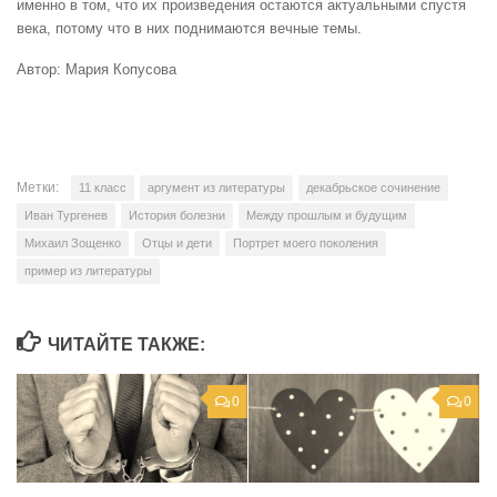
именно в том, что их произведения остаются актуальными спустя
века, потому что в них поднимаются вечные темы.
Автор: Мария Копусова
Метки:
11 класс
аргумент из литературы
декабрьское сочинение
Иван Тургенев
История болезни
Между прошлым и будущим
Михаил Зощенко
Отцы и дети
Портрет моего поколения
пример из литературы
ЧИТАЙТЕ ТАКЖЕ:
0
0