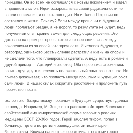
принципы. Он во всем не соглашался с новым поколением и видел
в прошлом эталон. Идеи Базарова из-за своей радикальности не
нашли понимания, и он остался один. Но и Павел Петрович не
состоялся в жизни. Почему? Если между прошлым и будущим
люди пролагают бездну, а не дорогу, то результата не будет, ведь
полученный опыт крайне важен для следующих решений. Это
доказано на примере героев, которые разорвали связь между
поколениями из-за своей категоричности. И человек будущего, и
ретроград одинаково бессмысленно растратили жизнь на споры и
не сделали того, что планировали сделать. А ведь есть в романе и
другой пример — Аркадий и его отец. Оба персонажа стремились
понять друг друга и перенять положительный опыт разных эпох. Их
пример доказывает, что пропасть между прошлым и будущим роют
сами люди. В наших силах сократить расстояние и проложить путь
преемственности.
Более того, бездна между прошлым и будущем существует далеко
не всегда. Например, М. Зощенко в рассказе «История болезни» в
свойственной ему юмористической форме говорит о реалиях
медицины СССР 20-30-х годов. Герой заболел тифом, попал в
больницу, где его встретили равнодушие, антисанитария,
бюрократизм. Врачам пациент скорее докучал, поэтому герою