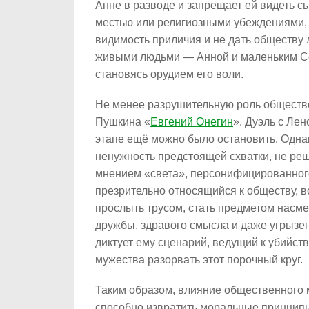
Анне в разводе и запрещает ей видеть с
местью или религиозными убеждениями, с
видимость приличия и не дать обществу 
живыми людьми — Анной и маленьким Се
становясь орудием его воли.
Не менее разрушительную роль обществе
Пушкина «
Евгений Онегин
». Дуэль с Ле
этапе ещё можно было остановить. Одна
ненужность предстоящей схватки, не реш
мнением «света», персонифицированного
презрительно относящийся к обществу, в
прослыть трусом, стать предметом насме
дружбы, здравого смысла и даже угрызен
диктует ему сценарий, ведущий к убийств
мужества разорвать этот порочный круг.
Таким образом, влияние общественного 
способно извратить моральные принципы,