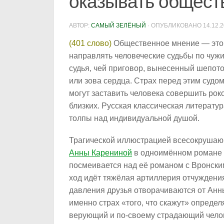
оказывать общест
АВТОР:
САМЫЙ ЗЕЛЁНЫЙ
· ОПУБЛИКОВАНО
14.12.
(401 слово)
Общественное мнение — это 
направлять человеческие судьбы по чужи
судья, чей приговор, вынесенный шепотом
или зова сердца. Страх перед этим судо
могут заставить человека совершить рок
близких. Русская классическая литература
толпы над индивидуальной душой.
Трагической иллюстрацией всесокруша
Анны Карениной
в одноимённом романе Л
посмеивается над её романом с Вронским
ход идёт тяжёлая артиллерия отчуждения
давления друзья отворачиваются от Ан
именно страх «того, что скажут» определ
верующий и по-своему страдающий чело