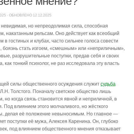
венное мнение?
2025
· ОБНОВЛЕНО
12.12.2025
невидимая, но непреодолимая сила, способная
м, накатанным рельсам. Оно действует как всеобщий
 в гостиных и клубах, часто сильнее голоса совести
м, боязнь стать изгоем, «смешным» или «неприличным»,
овые, разрушительные поступки, предав себя и своих
, как тонкий психолог, не раз исследовала эту власть
ющей силы общественного осуждения служит
судьба
.Н. Толстого. Поначалу светское общество лишь
, но когда связь становится явной и неприличной, в
. Под влиянием этого молчаливого, но жёсткого
ны, делая её положение невыносимым. Но главное —
яет поступки её мужа, Алексея Каренина. Он, глубоко
век, под влиянием общественного мнения отказывает