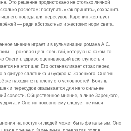
ына. Это решение продиктовано не столько личной
колько расчётом: поступить «как принято», сохранить
лишнего повода для пересудов. Каренин жертвует
рёжей — ради абстрактных и жестоких норм света,
нное мнение играет и в кульминации романа А.С.
нским — роковая цепь событий, которую на каком-то
ко Онегин, здраво оценивающий всю глупость и
ается на этот шаг. Его останавливает страх перед
 в фигуре сплетника и буффона Зарецкого. Онегин,
сё же находится в плену его условностей. Боязнь
шек и пересудов оказывается для него сильнее
ий совести. Общественное мнение, в лице Зарецкого,
у друга, и Онегин покорно ему следует, не имея
мнения на поступки людей может быть фатальным. Оно
 как в случае с Карениным, превратив долг в