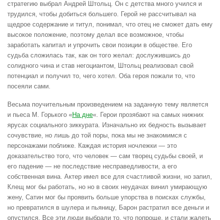
стратегию выбрал Андрей Штольц. Он с детства много учился и
трудился, чтобы добиться большего. Герой не рассчитывал на
щедрое содержание и титул, понимал, что отец не сможет дать ему
высокое положение, поэтому делал все возможное, чтобы
заработать капитал и упрочить свои позиции в обществе. Его
судьба сложилась так, как он того желал: дослужившись до
солидного чина и став негоциантом, Штольц реализовал свой
потенциал и получил то, чего хотел. Оба героя пожали то, что
посеяли сами.
Весьма поучительным произведением на заданную тему является
и пьеса М. Горького «
На дне
«. Герои прозябают на самых нижних
ярусах социального зиккурата. Изначально их бедность вызывает
сочувствие, но лишь до той поры, пока мы не знакомимся с
персонажами поближе. Каждая история ночлежки — это
доказательство того, что человек — сам творец судьбы своей, и
его падение — не последствие несправедливости, а его
собственная вина. Актер имел все для счастливой жизни, но запил,
Клещ мог бы работать, но но в своих неудачах винил умирающую
жену, Сатин мог бы проявить больше упорства в поисках службы,
но превратился в шулера и пьяницу, Барон растратил все деньги и
опустился. Все эти люди выбрали то, что попроще, и стали жалеть