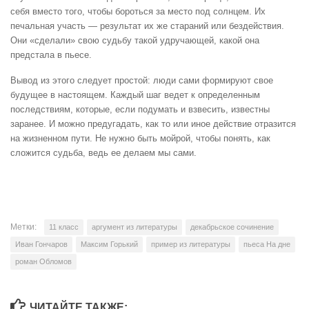
себя вместо того, чтобы бороться за место под солнцем. Их
печальная участь — результат их же стараний или бездействия.
Они «сделали» свою судьбу такой удручающей, какой она
предстала в пьесе.
Вывод из этого следует простой: люди сами формируют свое
будущее в настоящем. Каждый шаг ведет к определенным
последствиям, которые, если подумать и взвесить, известны
заранее. И можно предугадать, как то или иное действие отразится
на жизненном пути. Не нужно быть мойрой, чтобы понять, как
сложится судьба, ведь ее делаем мы сами.
Метки:
11 класс
аргумент из литературы
декабрьское сочинение
Иван Гончаров
Максим Горький
пример из литературы
пьеса На дне
роман Обломов
ЧИТАЙТЕ ТАКЖЕ: