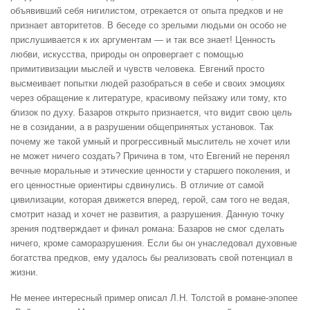
объявивший себя нигилистом, отрекается от опыта предков и не
признает авторитетов. В беседе со зрелыми людьми он особо не
прислушивается к их аргументам — и так все знает! Ценность
любви, искусства, природы он опровергает с помощью
примитивизации мыслей и чувств человека. Евгений просто
высмеивает попытки людей разобраться в себе и своих эмоциях
через обращение к литературе, красивому пейзажу или тому, кто
близок по духу. Базаров открыто признается, что видит свою цель
не в созидании, а в разрушении общепринятых установок. Так
почему же такой умный и прогрессивный мыслитель не хочет или
не может ничего создать? Причина в том, что Евгений не перенял
вечные моральные и этические ценности у старшего поколения, и
его ценностные ориентиры сдвинулись. В отличие от самой
цивилизации, которая движется вперед, герой, сам того не ведая,
смотрит назад и хочет не развития, а разрушения. Данную точку
зрения подтверждает и финал романа: Базаров не смог сделать
ничего, кроме саморазрушения. Если бы он унаследовал духовные
богатства предков, ему удалось бы реализовать свой потенциал в
жизни.
Не менее интересный пример описал Л.Н. Толстой в романе-эпопее