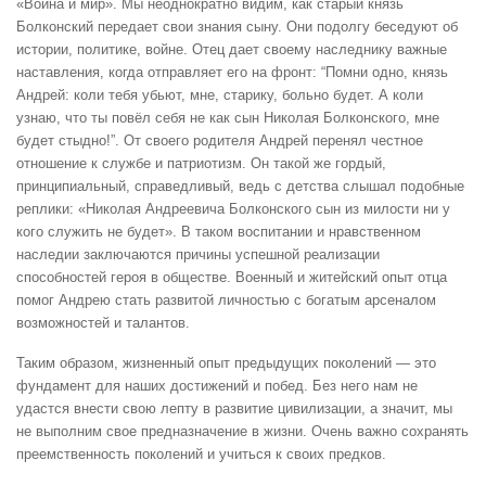
«Война и мир». Мы неоднократно видим, как старый князь
Болконский передает свои знания сыну. Они подолгу беседуют об
истории, политике, войне. Отец дает своему наследнику важные
наставления, когда отправляет его на фронт: “Помни одно, князь
Андрей: коли тебя убьют, мне, старику, больно будет. А коли
узнаю, что ты повёл себя не как сын Николая Болконского, мне
будет стыдно!”. От своего родителя Андрей перенял честное
отношение к службе и патриотизм. Он такой же гордый,
принципиальный, справедливый, ведь с детства слышал подобные
реплики: «Николая Андреевича Болконского сын из милости ни у
кого служить не будет». В таком воспитании и нравственном
наследии заключаются причины успешной реализации
способностей героя в обществе. Военный и житейский опыт отца
помог Андрею стать развитой личностью с богатым арсеналом
возможностей и талантов.
Таким образом, жизненный опыт предыдущих поколений — это
фундамент для наших достижений и побед. Без него нам не
удастся внести свою лепту в развитие цивилизации, а значит, мы
не выполним свое предназначение в жизни. Очень важно сохранять
преемственность поколений и учиться к своих предков.